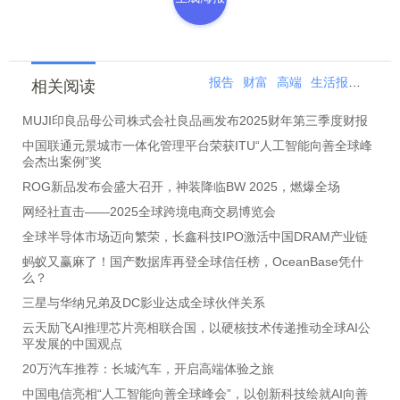
报告
财富
高端
生活报
瑞士
相关阅读
MUJI印良品母公司株式会社良品画发布2025财年第三季度财报
中国联通元景城市一体化管理平台荣获ITU“人工智能向善全球峰
会杰出案例”奖
ROG新品发布会盛大召开，神装降临BW 2025，燃爆全场
网经社直击――2025全球跨境电商交易博览会
全球半导体市场迈向繁荣，长鑫科技IPO激活中国DRAM产业链
蚂蚁又赢麻了！国产数据库再登全球信任榜，OceanBase凭什
么？
三星与华纳兄弟及DC影业达成全球伙伴关系
云天励飞AI推理芯片亮相联合国，以硬核技术传递推动全球AI公
平发展的中国观点
20万汽车推荐：长城汽车，开启高端体验之旅
中国电信亮相“人工智能向善全球峰会”，以创新科技绘就AI向善