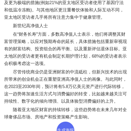
及更为极端的措施(例如21%的亚太地区受访者使用了基因疗法
和低温冷冻舱)。与其他地区更注重餐饮体验和人际互动不同，
亚太地区受访者几乎将所有注意力集中于健康管理。
新世纪高净值人士
在“财务长寿”方面，多数高净值人士表示，他们将调整其财
富管理策略，以应对预期寿命的延长，具体措施包括重新审视现
有的财富结构、投资组合的再平衡、以及重新评估退休目标。亚
太地区的受访者更有机会制定长期护理计划，68%的受访者表示
会积极考虑这一选项。
尽管传统商业仍是亚洲财富的中流砥柱，但新兴技术的出现
所带来的创业机会正在重塑亚洲高净值人士的画像。与此同时，
在2023至2030年间，预计将有5.8万亿美元资产进行代际转移，
这一趋势将加速生活方式与消费偏好的转变，比如越来越关注可
持续性、数字化的倾向增强、以及体验型消费偏好的上升。
随着亚太地区财富的持续转移，这些趋势将在未来几年对全
球奢侈品市场、房地产和投资策略产生影响。
生成海报