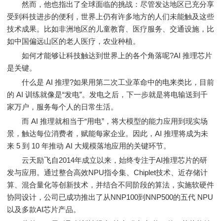
然而，他也指出了全球面临的挑战：尽管发达地区已充分享
受到科技进步的便利，世界上仍有许多地方的人们未能触及这些
技术成果。比如非洲地区的儿童教育、医疗服务、交通设施，比
如中国偏远山区的老人医疗，农业种植。
如何才能够让科技触达到世界上的各个角落呢?AI 推理芯片
是关键。
什么是 AI 推理?如果用第二次工业革命中的电来类比，目前
的 AI 训练就像是“发电”。发电之后，下一步就是将电输送到千
家万户，服务每个人的日常生活。
而 AI 推理就相当于“用电”，将大模型的能力应用到现实场
景，触达每位消费者，赋能每家企业。因此，AI 推理将成为未
来 5 到 10 年推动 AI 大规模落地应用的关键环节。
云天励飞自2014年成立以来，始终专注于AI推理芯片的研
发与应用。通过整合高效NPU指令集、Chiplet技术、近存储计
算、混合量化等创新技术，并结合不同阶段的算法，实施软硬件
协同设计，公司已成功推出了从NNP100到NNP500的五代 NPU
以及多款AI芯片产品。