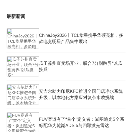
最新新闻
ChinaJoy2026丨TCL华星携手华硕亮相，多
款电竞明星产品集中展出
瓜子苏州直卖场开业，联合7分甜跨界“以瓜
换瓜”
安吉尔助力印尼KFC推进全国门店净水系统
升级，以本地化方案应对复杂水质挑战
FUV赛道有了“首个”定义者：岚图追光S全系
标配华为乾崑ADS 5与四颗激光雷达