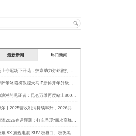
最新新闻
热门新闻
场上夺冠场下开花，技嘉助力孙铭徽打造竞技“神装”
卡萨帝冰箱携敦煌天马IP新鲜开年升级智慧厨房新体验
AI浪潮的见证者：昆仑万维再度站上800亿的3年之路
海尔丨2025营收利润持续攀升，2026共创生态海尔新未来
滴滴2026春运预测：打车呈现“四次高峰” 异地出行上涨45
极氪 8X 旗舰电混 SUV 极昼白、极夜黑官图发布