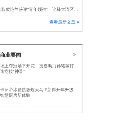
希影黄艳兰获评“青年领袖”：诠释大湾区科创新锐力量
查看最新文章
商业要闻
场上夺冠场下开花，技嘉助力孙铭徽打
造竞技“神装”
卡萨帝冰箱携敦煌天马IP新鲜开年升级
智慧厨房新体验