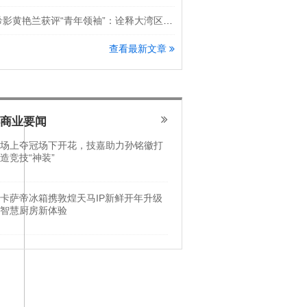
希影黄艳兰获评“青年领袖”：诠释大湾区科创新锐力量
查看最新文章
商业要闻
场上夺冠场下开花，技嘉助力孙铭徽打
造竞技“神装”
卡萨帝冰箱携敦煌天马IP新鲜开年升级
智慧厨房新体验