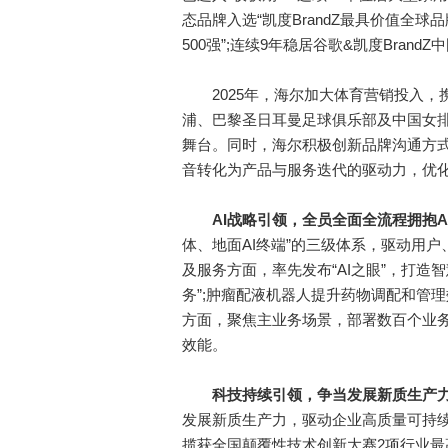
态品牌入选“凯度BrandZ最具价值全球品
500强”;连续9年稳居谷歌&凯度Bran
2025年，海尔加大体育营销投入，
浦、巴黎圣日耳曼足球俱乐部及中国女
舞台。同时，海尔积极创新品牌沟通方式
音转化为产品与服务迭代的驱动力，优
AI战略引领，全员全面全流程拥抱A
体、地面AI终端”的三级体系，驱动用
及服务方面，率先发布“AI之眼”，打造
务”;肿瘤配液机器人提升药物调配和管
方面，聚焦主业务场景，部署数百个业
效能。
科技
持续引领
，
争当发展新质生产
发展新质生产力，驱动企业高质量可持续
揽获全国颠覆性技术创新大赛2项行业最