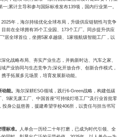
第一;累计主导和参与国际标准发布139项，国内行业第一。
。
2025年，海尔持续优化全球布局，升级供应链韧性与竞争
目前在全球拥有35个工业园、173个工厂。同步提升供应
厂”居全球首位，坐拥5家卓越级、1家领航级智能工厂，以
尔深化战略布局、夯实产业生态，并购新时达、汽车之家、
域产业协同与生态竞争力;深化开放合作、创新合作模式，
，携手拓展多元场景，培育发展新动能。
新动能。
海尔深耕ESG领域，践行6-Green战略，构建低碳
厂、9家无废工厂、中国首座“可持续灯塔工厂”及行业首批零
，投身公益慈善，援建希望学校406所，以责任与担当书写
管理标准。
人单合一历经二十年打磨，已成为时代引领、全
的同时，彰显出广泛的示范价值。2025年，以人单合一为