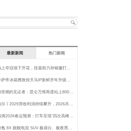
最新新闻
热门新闻
场上夺冠场下开花，技嘉助力孙铭徽打造竞技“神装”
卡萨帝冰箱携敦煌天马IP新鲜开年升级智慧厨房新体验
AI浪潮的见证者：昆仑万维再度站上800亿的3年之路
海尔丨2025营收利润持续攀升，2026共创生态海尔新未来
滴滴2026春运预测：打车呈现“四次高峰” 异地出行上涨45
极氪 8X 旗舰电混 SUV 极昼白、极夜黑官图发布