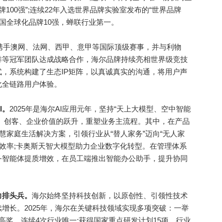
牌100强”;连续22年入选世界品牌实验室发布的“世界品牌
dZ中国全球化品牌10强，蝉联行业第一。
携手澳网、法网、西甲、意甲等国际顶级赛事，并与利物
排等冠军团队达成战略合作，海尔品牌持续亮相世界级竞技
，系统构建了生态IP矩阵，以真诚真实的沟通，将用户声
化全链路用户体验。
I。
2025年是海尔AI应用元年，坚持“天上大模型、空中智能
户、创客、企业价值的跃升，重塑业务主流程。其中，在产品
智慧家庭生活解决方案，引领行业从“替人家务”迈向“无人家
理效率;卡奥斯天智大模型助力企业数字化转型。在管理体系
务智能体提质增效，在员工端推出智能办公助手，提升协同
力排头兵。
海尔始终坚持科技创新，以原创性、引领性技术
增长。2025年，海尔在关键科技领域实现多项突破：一举
高奖，连续4次行业唯一;获得国家重点研发计划15项，行业