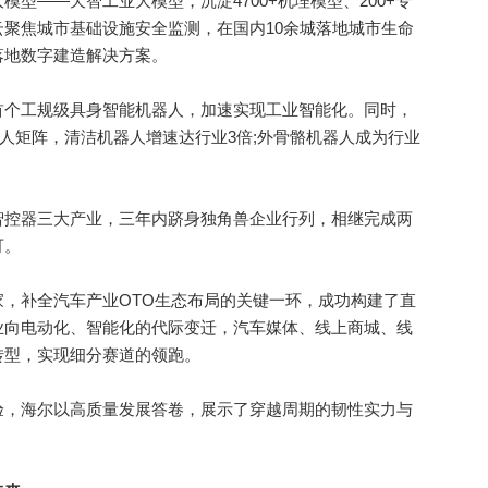
型——天智工业大模型，沉淀4700+机理模型、200+专
聚焦城市基础设施安全监测，在国内10余城落地城市生命
落地数字建造解决方案。
首个工规级具身智能机器人，加速实现工业智能化。同时，
器人矩阵，清洁机器人增速达行业3倍;外骨骼机器人成为行业
智控器三大产业，三年内跻身独角兽企业行列，相继完成两
可。
家，补全汽车产业OTO生态布局的关键一环，成功构建了直
业向电动化、智能化的代际变迁，汽车媒体、线上商城、线
转型，实现细分赛道的领跑。
，海尔以高质量发展答卷，展示了穿越周期的韧性实力与