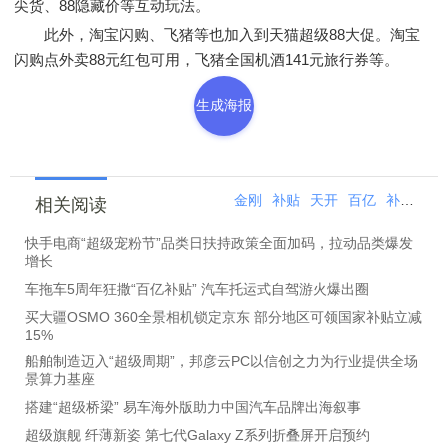
尖货、88隐藏价等互动玩法。
此外，淘宝闪购、飞猪等也加入到天猫超级88大促。淘宝
闪购点外卖88元红包可用，飞猪全国机酒141元旅行券等。
生成海报
金刚
补贴
天开
百亿
补加
今
相关阅读
快手电商“超级宠粉节”品类日扶持政策全面加码，拉动品类爆发
增长
车拖车5周年狂撒“百亿补贴” 汽车托运式自驾游火爆出圈
买大疆OSMO 360全景相机锁定京东 部分地区可领国家补贴立减
15%
船舶制造迈入“超级周期”，邦彦云PC以信创之力为行业提供全场
景算力基座
搭建“超级桥梁” 易车海外版助力中国汽车品牌出海叙事
超级旗舰 纤薄新姿 第七代Galaxy Z系列折叠屏开启预约