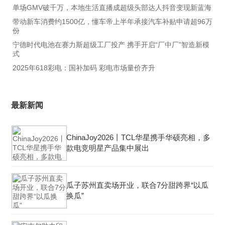
单场GMV破千万，本地生活直播成超级头部达人抖音变现新蓝海
带动新车消费约1500亿，懂车帝上半年承接汽车补贴申请超96万
份
宁德时代电池在赛力斯超级工厂投产 携手开启“厂中厂”智造新模
式
2025年618彩电：国补加码 彩电市场量价齐升
最新新闻
ChinaJoy2026丨TCL华星携手华硕亮相，多
款电竞明星产品集中展出
瓜子苏州直卖场开业，联合7分甜跨界“以瓜
换瓜”