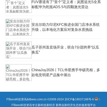
FUV赛道有了“首个”定义者：岚图追光S全系
标配华为乾崑ADS 5与四颗激光雷达
安吉尔助力印尼KFC推进全国门店净水系统
升级，以本地化方案应对复杂水质挑战
瓜子苏州直卖场开业，联合7分甜跨界“以瓜
换瓜”
ChinaJoy2026丨TCL华星携手华硕亮相，多
款电竞明星产品集中展出
ITBees科技资讯&itbees.com.cn ©2009-2024
京ICP备18037198号-6
京
ITBees科技资讯专注新科技新经济 新商业新经济生态价值发现平台