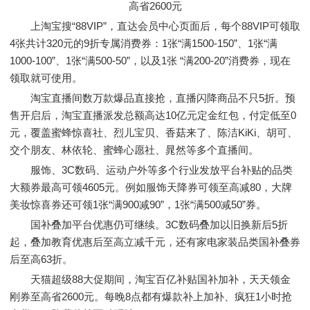
上淘宝搜“88VIP”，直达会员中心页面后，每个88VIP可领取
4张共计320元的9折专属消费券：1张“满1500-150”、1张“满
1000-100”、1张“满500-50”，以及1张 “满200-20”消费券，现在
领取就可使用。
淘宝直播间数万款爆品直接抢，直播闪降商品不只5折。预
售开启后，淘宝直播派发总额高达10亿元定金红包，付定低至0
元，覆盖蜜蜂惊喜社、烈儿宝贝、香菇来了、陈洁KiKi、胡可、
交个朋友、林依轮、蜜蜂心愿社、晁然等多个直播间。
服饰、3C数码、运动户外等多个行业发放平台补贴的品类
大额券最高可领4605元。例如服饰天降券可领至高减80，大牌
美妆惊喜券还可领1张“满900减90”，1张“满500减50”券。
国补叠加平台优惠仍可继续。3C数码叠加以旧换新后5折
起，叠加教育优惠后至高立减千元，还有家电家装品类国补叠券
后至高63折。
天猫超级88大促期间，淘宝百亿补贴国补加补，天天领金
刚券至高省2600元。每晚8点都有爆款补上加补、疯狂1小时抢