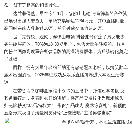
盘，创下了超高的销售转化。
这并非偶然。早在今年1月，@佛山电翰 与肯德基的合作就
已展现出强大带货力，单场交易额达1264万元，其中直播间最
高同时在线人数超过10万，单分钟成交峰值超24万。
据「克劳锐」观察，@佛山电翰 抖音账号沉淀了男女老少
各年龄层群体，70%为18-30岁用户，包含大量年轻粉丝。账号
的粉丝画像高度重合餐饮品牌的高潜消费群体，为后续转化奠定
了基础。
同样，拥有大量年轻粉丝的还有@销冠李老板，以搞笑翻车
魔术出圈的他，2025年也成功从娱乐直播跨界进入本地生活赛
道。
在带货瑞幸咖啡全家福十次卡的直播中，@销冠李老板 反
其道而行之，身着睡衣开始讲解，将产品卖点转化为魔术噱头。
扑克牌秒变“9.9元特权券”，带货产品成为“魔术惊喜礼”，新颖的
直播形式吸引了海量网友评论“上链接吧”“主播你够幽默”……