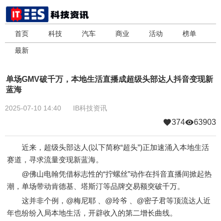
首页
科技
汽车
商业
活动
榜单
最新
单场GMV破千万，本地生活直播成超级头部达人抖音变现新
蓝海
2025-07-10 14:40
IB科技资讯
374
63903
近来，超级头部达人(以下简称“超头”)正加速涌入本地生活
赛道，寻求流量变现新蓝海。
@佛山电翰凭借标志性的“拧螺丝”动作在抖音直播间掀起热
潮，单场带动肯德基、塔斯汀等品牌交易额突破千万。
这并非个例，@梅尼耶 、@玲爷 、@密子君等顶流达人近
年也纷纷入局本地生活，开辟收入的第二增长曲线。