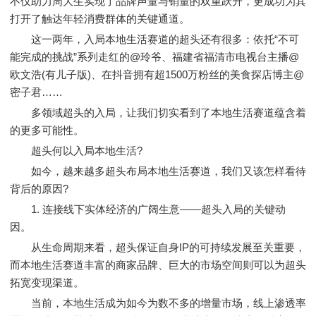
不仅助力周大生实现了品牌声量与销量的双重跃升，更成功为其
打开了触达年轻消费群体的关键通道。
这一两年，入局本地生活赛道的超头还有很多：依托“不可
能完成的挑战”系列走红的@玲爷、福建省福清市电视台主播@
欧文浩(有儿子版)、在抖音拥有超1500万粉丝的美食探店博主@
密子君……
多领域超头的入局，让我们切实看到了本地生活赛道蕴含着
的更多可能性。
超头何以入局本地生活?
如今，越来越多超头布局本地生活赛道，我们又该怎样看待
背后的原因?
1. 连接线下实体经济的广阔生意——超头入局的关键动
因。
从生命周期来看，超头保证自身IP的可持续发展至关重要，
而本地生活赛道丰富的商家品牌、巨大的市场空间则可以为超头
拓宽变现渠道。
当前，本地生活成为如今为数不多的增量市场，线上渗透率