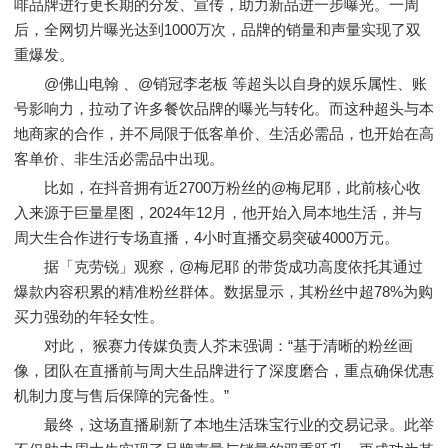
啡品牌进行更长期的分发、宣传，助力新品进一步曝光。一周
后，全网切片曝光达到1000万次，品牌的销量和声量实现了双
重爆发。
@佛山电翰 、@销冠李老板 等超头以自身的娱乐属性、账
号影响力，拉动了许多餐饮品牌的曝光与转化。而这种超头与本
地商家的合作，并不局限于低客单价、生活必需品，也开始在高
客单价、非生活必需品中出现。
比如，在抖音拥有近2700万粉丝的@梅尼耶，此前核心收
入来源于巨量星图，2024年12月，他开始入局本地生活，并与
周大生合作进行专场直播，4小时直播交易突破4000万元。
据「克劳锐」观察，@梅尼耶 的带货成功高度依托其通过
爆款内容积累的精准粉丝群体。数据显示，其粉丝中超78%为购
买力强劲的年轻女性。
对此， 猴赛力传媒负责人芥末强调：“基于清晰的粉丝画
像，团队在直播前与周大生品牌进行了深度磨合，重点确保优惠
机制力度与售后保障的完备性。”
最终，这场直播刷新了本地生活珠宝行业的交易记录。此举