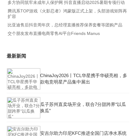
多方协同筑牢未成年人保护网 抖音直播启动2025暑期专项行动
腾讯系TOP游戏《火影忍者》鸿蒙版正式上架，头部游戏矩阵再
扩容
比亚迪售后抖音周年庆，总经理直播推荐保养套餐等团购产品
交个朋友发布直播电商零售AI平台Friends Manus
最新新闻
ChinaJoy2026丨TCL华星携手华硕亮相，多
款电竞明星产品集中展出
瓜子苏州直卖场开业，联合7分甜跨界“以瓜
换瓜”
安吉尔助力印尼KFC推进全国门店净水系统