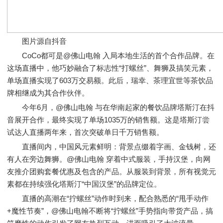
图片源自抖音
CoCo都可是@佛山电翰 入局本地生活的首个合作品牌。在
这场直播中，他巧妙融合了标志性“打螺丝”、舞狮及搞笑元素，
单场直播实现了603万交易额。此后，瑞幸、茶理宜世等茶饮品
牌相继成为其合作伙伴。
今年6月，@佛山电翰 与在华南起家的餐饮品牌塔斯汀在抖
音展开合作，最终实现了单场1035万的销售额。这是塔斯汀尝
试达人直播两年来，首次突破单日千万销售额。
直播间内，中国风元素鲜明：背景点缀着字画、金钱树，还
有人在旁边舞狮。@佛山电翰 穿着中式服装，手持汉堡，向网
友推介团购套餐优惠及包含的产品。从服装到背景，所有视觉元
素都在持续强化塔斯汀“中国汉堡”的品牌定位。
直播的高潮在“拧螺丝”动作时到来，配合熟悉的“甩手动作
+魔性节奏”，@佛山电翰不断将“拧螺丝”手势指向带货产品，搞