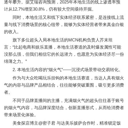
逐年攀升。据艾瑞咨询预测，2025年本地生活的线上渗透率预
计从12.7%增至30.8%，仍有较大空间亟待开掘。
同时，本地生活又和线下实体经济联系紧密，是连接线上流
量与线下消费场景的核心纽带，能够为实体经营者带来真金白银
的收入。
旗下多位超头入局本地生活的MCN机构负责人芥末坦
言：“比起电商和娱乐直播，本地生活赛道的及时爆发属性可能
没那么强，但我们相信它的长远潜力，也愿意为实体经济尽一份
绵薄之力。”
2. 本地生活内容的“烟火气”——沉浸式场景带动交易转化。
作为与大众吃喝玩乐挂钩的本地生活赛道，当达人具有烟火
气的内容与品牌产品相结合，往往能够突破重围，吸引更多消费
者。
不同于品牌直播间的主播，充满烟火气的超头往往基于账号
的烟火气内容，与品牌深度结合，创新直播形式，从而给消费者
带来场景化体验。
美食探店博主@密子君 与达美乐披萨合作时，精准锁定饭