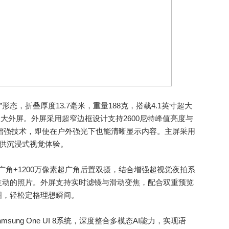
折叠”形态，折叠厚度13.7毫米，重量188克，搭载4.1英寸超大
p系列最大外屏。外屏采用超窄边框设计支持2600尼特峰值亮度与
ster视觉增强技术，即使在户外强光下也能清晰显示内容。主屏采用
提供沉浸式视觉体验。
0万像素广角+1200万像素超广角后置双摄，结合增强超视觉夜拍系
生动的照片。外屏支持实时滤镜与滑动变焦，配合双重预览
图，轻松定格理想瞬间。
msung One UI 8系统，深度整合多模态AI能力，实现语