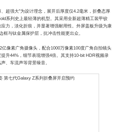
超轻薄、超强大”为设计理念，展开后厚度仅4.2毫米，折叠态厚
y Z Fold系列史上最轻薄的机型。其采用全新超薄精工装甲铰
散应力，淡化折痕，并显著增强耐用性。外屏盖板升级为康
铝边框与钛金属保护层，抗冲击性能更出众。
搭载2亿像素广角摄像头，配合1000万像素100度广角自拍镜头
44%，细节表现增强4倍。其支持10-bit HDR视频录
风声、车流声等背景噪音。