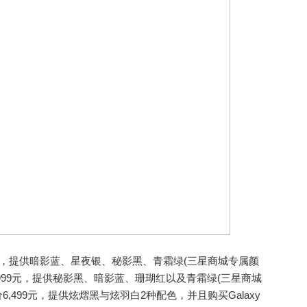
,999元，提供暗影蓝、星夜银、秘影黑、青霜绿(三星商城专属颜
7起售价7,999元，提供秘影黑、暗影蓝、珊瑚红以及青霜绿(三星商城
 FE售价6,499元，提供炫熠黑与炫羽白2种配色，并且购买Galaxy