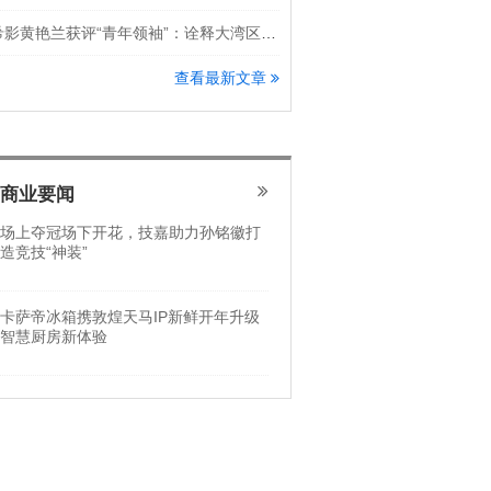
希影黄艳兰获评“青年领袖”：诠释大湾区科创新锐力量
查看最新文章
商业要闻
场上夺冠场下开花，技嘉助力孙铭徽打
造竞技“神装”
卡萨帝冰箱携敦煌天马IP新鲜开年升级
智慧厨房新体验