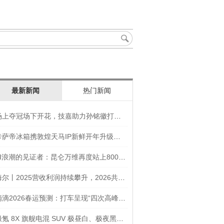
最新新闻
热门新闻
场上夺冠场下开花，技嘉助力孙铭徽打造竞技“神装”
卡萨帝冰箱携敦煌天马IP新鲜开年升级智慧厨房新体验
AI浪潮的见证者：昆仑万维再度站上800亿的3年之路
海尔丨2025营收利润持续攀升，2026共创生态海尔新未来
滴滴2026春运预测：打车呈现“四次高峰” 异地出行上涨45
极氪 8X 旗舰电混 SUV 极昼白、极夜黑官图发布