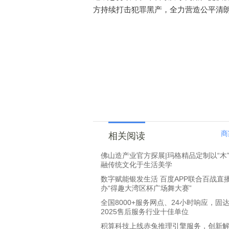
方持续打击犯罪黑产，全力营造公平清
商
相关阅读
佛山造产业官方探展|玛格精品定制以“木
融传统文化于生活美学
数字赋能银发生活 百度APP联合百战直
办“得趣大湾区杯广场舞大赛”
全国8000+服务网点、24小时响应，固
2025售后服务行业十佳单位
积算科技上线赤兔推理引擎服务，创新解