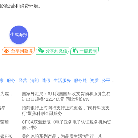
朗的经营和消费环境。
生成海报
分享到微博
分享到微信
一键复制
家
服务
经营
清朗
造假
生活服务
服务处
资质
公平
环境
处置
”为媒，
国家外汇局：6月我国国际收支货物和服务贸易
进出口规模42214亿元 同比增长6%
播举
招商银行上海闵行支行正式更名，“闵行科技支
行”聚焦科创金融服务
达荣膺
CFCA获颁新版《电子政务电子认证服务机构资
质证书》
锁FP8
美的冰箱系列产品，为品质生活“鲜”行一步