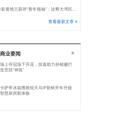
希影黄艳兰获评“青年领袖”：诠释大湾区科创新锐力量
查看最新文章
商业要闻
场上夺冠场下开花，技嘉助力孙铭徽打
造竞技“神装”
卡萨帝冰箱携敦煌天马IP新鲜开年升级
智慧厨房新体验