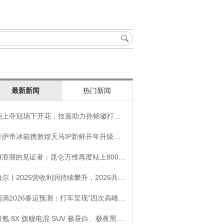
最新新闻
热门新闻
场上夺冠场下开花，技嘉助力孙铭徽打造竞技“神装”
卡萨帝冰箱携敦煌天马IP新鲜开年升级智慧厨房新体验
AI浪潮的见证者：昆仑万维再度站上800亿的3年之路
海尔丨2025营收利润持续攀升，2026共创生态海尔新未来
滴滴2026春运预测：打车呈现“四次高峰” 异地出行上涨45
极氪 8X 旗舰电混 SUV 极昼白、极夜黑官图发布