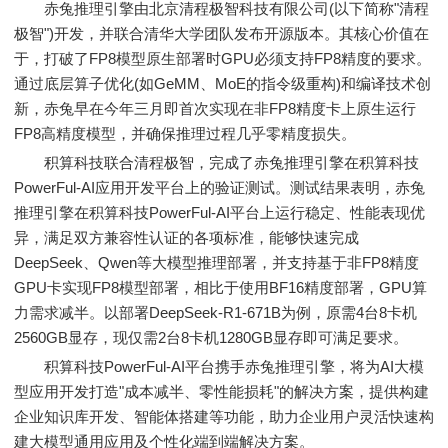
赤兔推理引擎由北京清程极智科技有限公司(以下简称"清程
极智")开发，并联合清华大学团队发布开源版本。其核心价值在
于，打破了FP8模型原生部署时GPU必须支持FP8精度的要求。
通过底层算子优化(如GeMM、MoE的指令级重构)和编译技术创
新，赤兔早在今年三月即首次实现在非FP8精度卡上原生运行
FP8高精度模型，并确保推理过程几乎零精度损失。
积算科技联合清程极智，完成了赤兔推理引擎在积算科技
PowerFul-AI应用开发平台上的验证测试。测试结果表明，赤兔
推理引擎在积算科技PowerFul-AI平台上运行稳定、性能表现优
异，满足双方兼容性认证的各项标准，能够快速完成
DeepSeek、Qwen等大模型推理部署，并支持基于非FP8精度
GPU卡实现FP8模型部署，相比于使用BF16精度部署，GPU算
力需求减半。以部署DeepSeek-R1-671B为例，原需4台8卡机
2560GB显存，现仅需2台8卡机1280GB显存即可满足要求。
积算科技PowerFul-AI平台携手赤兔推理引擎，将为AI大模
型应用开发打造"成本减半、零性能损耗"的解决方案，提供构建
企业知识库开发、智能体搭建等功能，助力企业用户灵活快速构
建大模型通用应用及个性化端到端解决方案。