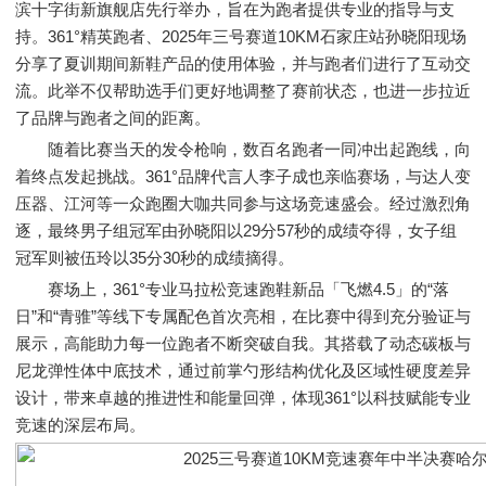
滨十字街新旗舰店先行举办，旨在为跑者提供专业的指导与支
持。361°精英跑者、2025年三号赛道10KM石家庄站孙晓阳现场
分享了夏训期间新鞋产品的使用体验，并与跑者们进行了互动交
流。此举不仅帮助选手们更好地调整了赛前状态，也进一步拉近
了品牌与跑者之间的距离。
随着比赛当天的发令枪响，数百名跑者一同冲出起跑线，向
着终点发起挑战。361°品牌代言人李子成也亲临赛场，与达人变
压器、江河等一众跑圈大咖共同参与这场竞速盛会。经过激烈角
逐，最终男子组冠军由孙晓阳以29分57秒的成绩夺得，女子组
冠军则被伍玲以35分30秒的成绩摘得。
赛场上，361°专业马拉松竞速跑鞋新品「飞燃4.5」的“落
日”和“青骓”等线下专属配色首次亮相，在比赛中得到充分验证与
展示，高能助力每一位跑者不断突破自我。其搭载了动态碳板与
尼龙弹性体中底技术，通过前掌勺形结构优化及区域性硬度差异
设计，带来卓越的推进性和能量回弹，体现361°以科技赋能专业
竞速的深层布局。