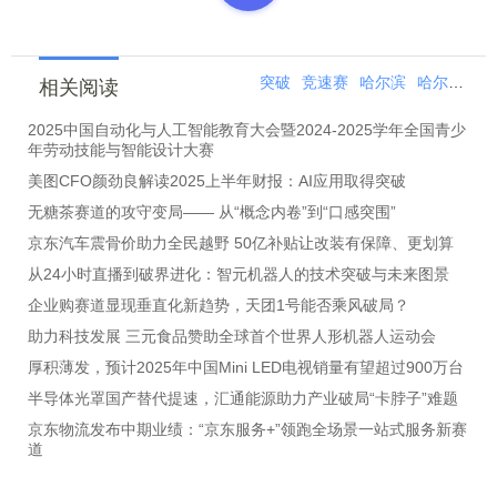
突破
竞速赛
哈尔滨
哈尔滨站
相关阅读
2025中国自动化与人工智能教育大会暨2024-2025学年全国青少
年劳动技能与智能设计大赛
美图CFO颜劲良解读2025上半年财报：AI应用取得突破
无糖茶赛道的攻守变局—— 从“概念内卷”到“口感突围”
京东汽车震骨价助力全民越野 50亿补贴让改装有保障、更划算
从24小时直播到破界进化：智元机器人的技术突破与未来图景
企业购赛道显现垂直化新趋势，天团1号能否乘风破局？
助力科技发展 三元食品赞助全球首个世界人形机器人运动会
厚积薄发，预计2025年中国Mini LED电视销量有望超过900万台
半导体光罩国产替代提速，汇通能源助力产业破局“卡脖子”难题
京东物流发布中期业绩：“京东服务+”领跑全场景一站式服务新赛
道