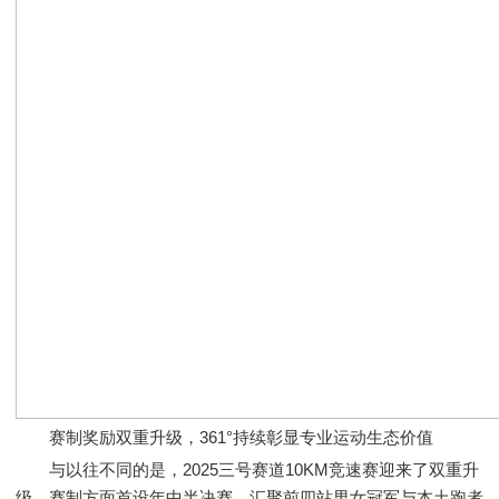
赛制奖励双重升级，361°持续彰显专业运动生态价值
与以往不同的是，2025三号赛道10KM竞速赛迎来了双重升
级。赛制方面首设年中半决赛，汇聚前四站男女冠军与本土跑者