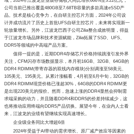
域，2024年江波龙企业级存储收入同比增长666%至9.22亿元，
公司当前已推出覆盖480GB至7.68TB容量的多款高速eSSD产
品。技术是核心竞争力，在自研主控芯片方面，2024年公司设
计并成功流片了历史上首批UFS自研主控芯片，未来将实现新一
轮放量增长。另外，江波龙巴西子公司Zilia整合成效明显，得益
于江波龙市场品牌和技术资源赋能，Zilia拓展了SSD、UFS、
DDR5等领域的中高端产品方案。
值得一提的是，近期DDR4存储芯片价格持续跳涨引发外界
关注，CFM闪存市场数据显示，本月初16GB、32GB、64GB的
DDR4 RDIMM(带寄存器的双线内存模块)分别调涨至58美元、
105美元、195美元。从累计涨幅看，4月初至6月中旬，32GB的
DDR4 RDIMM现货价格已涨超30%，64GB的DDR4 RDIMM更
是出现220美元的报价。然而，急速上涨的DDR4显然会抑制需
求端采购的动力，并且随着DDR4和DDR5的价差持续减少，这
也将推动应用终端向DDR5产品切换。展望今年，在业内人士看
来，江波龙的业绩有望继续实现高速增长。
企业级业务同比大增超6倍
2024年受益于AI带动的需求增长、原厂减产效应等因素的