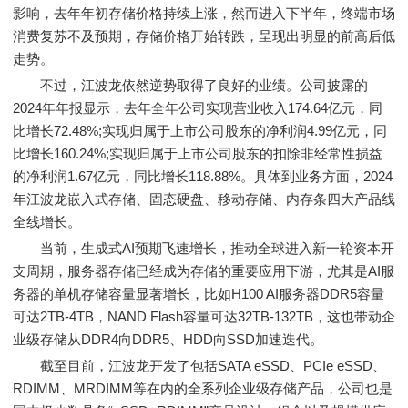
影响，去年年初存储价格持续上涨，然而进入下半年，终端市场
消费复苏不及预期，存储价格开始转跌，呈现出明显的前高后低
走势。
不过，江波龙依然逆势取得了良好的业绩。公司披露的
2024年年报显示，去年全年公司实现营业收入174.64亿元，同
比增长72.48%;实现归属于上市公司股东的净利润4.99亿元，同
比增长160.24%;实现归属于上市公司股东的扣除非经常性损益
的净利润1.67亿元，同比增长118.88%。具体到业务方面，2024
年江波龙嵌入式存储、固态硬盘、移动存储、内存条四大产品线
全线增长。
当前，生成式AI预期飞速增长，推动全球进入新一轮资本开
支周期，服务器存储已经成为存储的重要应用下游，尤其是AI服
务器的单机存储容量显著增长，比如H100 AI服务器DDR5容量
可达2TB-4TB，NAND Flash容量可达32TB-132TB，这也带动企
业级存储从DDR4向DDR5、HDD向SSD加速迭代。
截至目前，江波龙开发了包括SATA eSSD、PCIe eSSD、
RDIMM、MRDIMM等在内的全系列企业级存储产品，公司也是