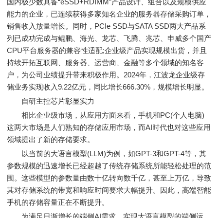
国内极少数具备“eSSD+RDIMM”产品设计、组合以及规模供应
能力的企业，已连续获得多家知名企业的服务器存储采购订单，
销售收入放量增长。同时，PCIe SSD与SATA SSD两大产品系
列已成功完成与鲲鹏、海光、龙芯、飞腾、兆芯、申威多个国产
CPU平台服务器的兼容性适配;企业级产品实现规模出货，并且
持续开拓互联网、服务器、运营商、金融等多个领域的知名客
户，为公司业绩提升带来积极作用。2024年，江波龙企业级存
储业务实现收入9.22亿元，同比增长666.30%，规模增长明显。
自研主控芯片彰显实力
相比企业级市场，从应用方面来看，手机和PC(个人电脑)
这两大市场是人们熟知的存储应用市场，而AI时代也对这些应用
领域提出了新的存储要求。
以当前的大语言模型(LLM)为例，如GPT-3和GPT-4等，其
参数规模的迅速增长已经超越了传统存储系统所能轻松处理的范
围。这些模型的参数量由数十亿转向数千亿，甚至上万亿，导致
其对存储系统的带宽和响应时间要求大幅提升。因此，高端智能
手机的存储容量正在不断提升。
为满足日渐增长的端侧AI需求，实现大语言模型的端侧运