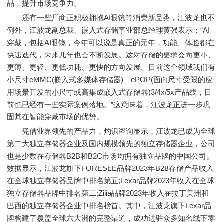
品，提升市场竞争力。
还有一些厂商正积极拥抱AI眼镜等消费新品类，江波龙也不
例外，江波龙副总裁、嵌入式存储事业部总经理黄强表示：“AI
穿戴，包括AI眼镜，今年可以说是真正的元年，功能、体验都在
快速迭代，未来几年也会不断发展。这对存储的要求会向更小、
更薄、更轻、更低功耗、更快的方向发展。目前这个领域我们有
小尺寸eMMC(嵌入式多媒体存储器)、ePOP(面向尺寸受限的应
用场景开发的小尺寸或高集成嵌入式存储器)3/4x/5x产品线，目
前也已经有一些实际案例落地。”这意味着，江波龙正进一步巩
固其在智能穿戴市场的优势。
凭借业界领先的产品力，灼识咨询显示，江波龙已成为全球
第二大独立存储器企业及国内规模领先的独立存储器企业，公司
也是少数在存储器B2B和B2C市场均拥有独立品牌的中国公司。
数据显示，江波龙旗下FORESEE品牌2023年B2B存储产品收入
在全球独立存储器品牌中排名第五;Lexar品牌2023年收入在全球
独立存储器品牌中排名第二;Zilia品牌2023年收入在拉丁美洲和
巴西的独立存储器企业中排名榜首。其中，江波龙旗下Lexar品
牌构建了覆盖全球六大洲的完整渠道，成功进驻众多知名线下零