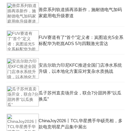
善弈系列轨道插再添新作，施耐德电气加码
家庭用电升级赛道
FUV赛道有了“首个”定义者：岚图追光S全系
标配华为乾崑ADS 5与四颗激光雷达
安吉尔助力印尼KFC推进全国门店净水系统
升级，以本地化方案应对复杂水质挑战
瓜子苏州直卖场开业，联合7分甜跨界“以瓜
换瓜”
ChinaJoy2026丨TCL华星携手华硕亮相，多
款电竞明星产品集中展出