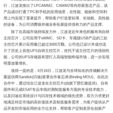
行，江波龙推出了LPCAMM2、CAMM2等内存新形态产品，该
产品成功打通了PC和手机的应用场景，在性能、能效和空间利
用上均实现了显著提升，帮助客户打造更轻薄、长续航、高性能
的设备，为公司消费级存储业务拓展提供强有力的产品支撑。
除了在高端市场持续发力外，江波龙近年来也积极布局自研
主控芯片，公司应用于eMMC、SD卡、车规级USB产品的三款
主控芯片累计应用量已超过3000万颗。公司也已设计并成功流
片了历史上首批UFS自研主控芯片，依托于该主控芯片的强劲性
能，公司的UFS存储器有望打入高端智能终端市场，进一步实现
明显放量增长。
值得一提的是，6月16日，江波龙与全球知名的存储解决方
案提供商Sandisk(闪迪)签署合作备忘录(Binding MOU)。在此次
合作中，通过结合江波龙在主控芯片(由旗下慧忆微提供)、自有
固件和元成ESAT专品专线封测制造服务方面的专业技术能力，
以及闪迪在系统设计与闪存技术领域的领先优势，双方力求更好
地满足特定市场的高价值技术及制造服务需求，为客户提供从产
品开发到市场应用的全方位支持，帮助客户定制差异化创新产