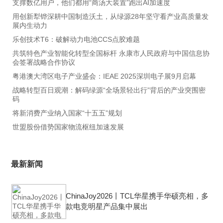
支撑数亿用户，他们都用“商汤大装置”跑出AI加速度
用创新犁铧深耕中国制造沃土，从绿源28年坚守看产业高质量发
展内生动力
乐创技术T6：破解动力电池CCS点胶难题
共筑特色产业智能化转型全国标杆 永康市人民政府与中国信息协
会签署战略合作协议
粤港澳大湾区电子产业盛会：IEAE 2025深圳电子展9月启幕
战略转型百日观潮：解码绿源“全场景轻出行”背后的产业突围密
码
将新消费产业纳入国家“十五五”规划
世盟股份借势国家物流枢纽加速发展
最新新闻
ChinaJoy2026丨TCL华星携手华硕亮相，多
款电竞明星产品集中展出