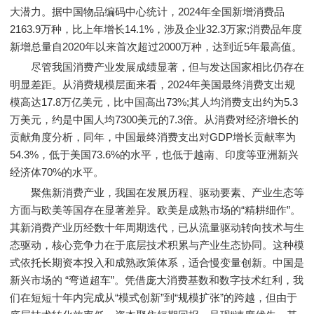
大潜力。据中国物品编码中心统计，2024年全国新增消费品
2163.9万种，比上年增长14.1%，涉及企业32.3万家;消费品年度
新增总量自2020年以来首次超过2000万种，达到近5年最高值。
尽管我国消费产业发展成绩显著，但与发达国家相比仍存在
明显差距。从消费规模层面来看，2024年美国最终消费支出规
模高达17.8万亿美元，比中国高出73%;其人均消费支出约为5.3
万美元，约是中国人均7300美元的7.3倍。从消费对经济增长的
贡献角度分析，同年，中国最终消费支出对GDP增长贡献率为
54.3%，低于美国73.6%的水平，也低于越南、印度等亚洲新兴
经济体70%的水平。
聚焦新消费产业，我国在发展历程、驱动要素、产业生态等
方面与欧美等国存在显著差异。欧美是成熟市场的“精耕细作”。
其新消费产业历经数十年周期迭代，已从流量驱动转向技术与生
态驱动，核心竞争力在于底层技术积累与产业生态协同。这种模
式依托长期资本投入和成熟政策体系，适合慢变量创新。中国是
新兴市场的 “弯道超车”。凭借庞大消费基数和数字技术红利，我
们在短短十年内完成从“模式创新”到“规模扩张”的跨越，但由于