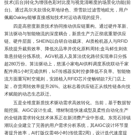
技术(后台)转化为增强色彩对比度与视觉清晰度的场景化功能(前
台)。通过高尔夫款强化草地绿色、滑雪款过滤雪地眩光，用户
佩戴Oakley能够直接感知技术对运动表现的提升。
四是高密度新质技术协同推动供应链重构。通过硬件革新、
算法驱动与智能物流的深度耦合，新质生产力正彻底重塑供应
链。硬件层面，SHEIN以自研自动裁床、AI质检机器人与RFID
系统提升裁剪效率、降低次品率并优化原料周转;盒马鲜生则依
靠悬挂链分拣系统、AGV机器人及算法优化路径实现单日分拣
超280万份。算法驱动上，慈溪小家电AI供料调度系统联动千家
配件商1小时完成供料，IoT传感器实时控参降低不良率。智能物
流方面重写时空规则，安踏植入RFID芯片使畅销款7天门店上
架，存货周转效率提升26%。这标志着供应链正从线性链条向技
术赋能的动态生态跃迁。
五是全维度新质技术驱动需求高效转化。当前，基于数据智
能挖掘、AIGC设计生成、增材制造快速成型及柔性自动化生产
的全链路需求转化技术体系正在新消费产业中形成。东莞石排镇
潮玩企业建立了完善的用户需求分析系统，其AIGC设计环节显
著提升效率，AI打版仅需48小时(传统需2周)，设计迭代速度提