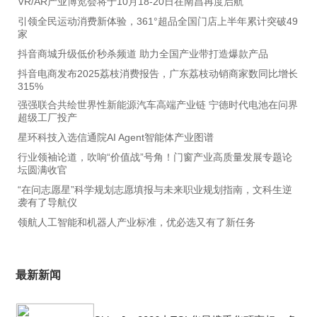
VR/AR产业博览会将于10月18-20日在南昌再度启航
引领全民运动消费新体验，361°超品全国门店上半年累计突破49
家
抖音商城升级低价秒杀频道 助力全国产业带打造爆款产品
抖音电商发布2025荔枝消费报告，广东荔枝动销商家数同比增长
315%
强强联合共绘世界性新能源汽车高端产业链 宁德时代电池在问界
超级工厂投产
星环科技入选信通院AI Agent智能体产业图谱
行业领袖论道，吹响“价值战”号角！门窗产业高质量发展专题论
坛圆满收官
“在问志愿星”科学规划志愿填报与未来职业规划指南，文科生逆
袭有了导航仪
领航人工智能和机器人产业标准，优必选又有了新任务
最新新闻