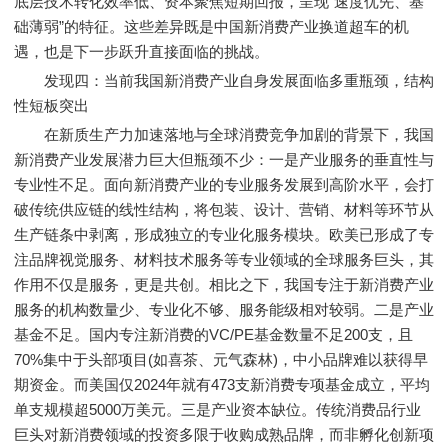
底层技术转化效率低、资本聚焦短期回报，呈现“速度优先、基
础薄弱”的特征。这些差异既是中国新消费产业换道超车的机
遇，也是下一步跃升直接面临的挑战。
发现四：当前我国新消费产业自身发展面临多重瓶颈，结构
性短板突出
在新质生产力加速落地与全球消费竞争加剧的背景下，我国
新消费产业发展潜力巨大但瓶颈不少：一是产业服务的垂直性与
专业性不足。面向新消费产业的专业服务发展到高阶水平，会打
破传统供应链的线性结构，将包装、设计、营销、材料等环节从
生产链条中剥离，形成独立的专业化服务模块。欧美已形成了专
注品牌视觉服务、材料技术服务等专业领域的全球服务巨头，其
作用不仅是服务，更是共创。相比之下，我国专注于新消费产业
服务的机构数量少、专业化不够、服务能级相对较弱。二是产业
基金不足。国内专注新消费的VC/PE基金数量不足200支，且
70%集中于头部项目(如喜茶、元气森林)，中小品牌难以获得早
期资金。而美国仅2024年就有473支新消费专项基金成立，平均
单支规模超5000万美元。三是产业资本缺位。传统消费品行业
巨头对新消费领域的投资多限于收购成熟品牌，而非孵化创新项