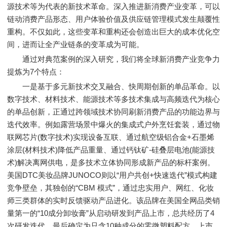
源技术等为代表的新技术革命。深入推进新消费产业变革，可以
链动消费产品形态、用户体验价值及供应链管理模式发生颠覆性
重构。不仅如此，这些变革和重构还会创造出巨大的成本优化空
间，进而让全产业链条的变革成为可能。
通过对典范案例的深入研究，我们将全球新消费产业竞争力
提炼为7个特点：
一是基于多元新技术交叉融合、快周期创新的单品革命。以
数字技术、材料技术、能源技术等多技术集成与高频迭代为核心
的单品创新，正通过跨领域技术协同刷新消费产品的功能边界与
迭代效率。例如露营场景中爆火的集成式户外烹饪套装，通过物
联网芯片(数字技术)实现设备互联、通过航空级铝合金+石墨烯
涂层(材料技术)降低产品重量、通过钙钛矿-硅叠层电池(能源技
术)解决离网供电，是多技术立体协同形成新产品的标杆案例。
美国DTC美妆品牌JUNOCO则以“用户共创+快速迭代”模式构建
竞争壁垒，其独创的“CBM 模式”，通过忠实用户、网红、化妆
师三类群体的实时反馈驱动产品进化。该品牌在美国全网品类销
量第一的“10成分卸妆膏”从启动研发到产品上市，总共经历了4
次研发迭代，最后确定为只含10种成分的零微塑料配方，上市