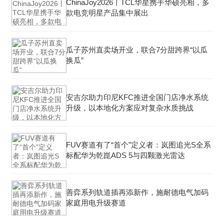
ChinaJoy2026丨TCL华星携手华硕亮相，多
款电竞明星产品集中展出
瓜子苏州直卖场开业，联合7分甜跨界“以瓜
换瓜”
安吉尔助力印尼KFC推进全国门店净水系统
升级，以本地化方案应对复杂水质挑战
FUV赛道有了“首个”定义者：岚图追光S全系
标配华为乾崑ADS 5与四颗激光雷达
善弈系列轨道插再添新作，施耐德电气加码
家庭用电升级赛道