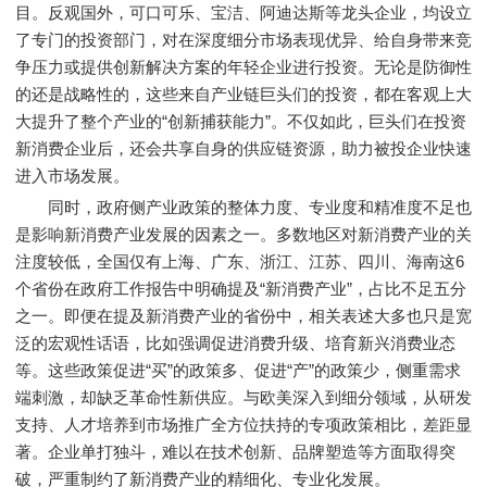
目。反观国外，可口可乐、宝洁、阿迪达斯等龙头企业，均设立
了专门的投资部门，对在深度细分市场表现优异、给自身带来竞
争压力或提供创新解决方案的年轻企业进行投资。无论是防御性
的还是战略性的，这些来自产业链巨头们的投资，都在客观上大
大提升了整个产业的“创新捕获能力”。不仅如此，巨头们在投资
新消费企业后，还会共享自身的供应链资源，助力被投企业快速
进入市场发展。
同时，政府侧产业政策的整体力度、专业度和精准度不足也
是影响新消费产业发展的因素之一。多数地区对新消费产业的关
注度较低，全国仅有上海、广东、浙江、江苏、四川、海南这6
个省份在政府工作报告中明确提及“新消费产业”，占比不足五分
之一。即便在提及新消费产业的省份中，相关表述大多也只是宽
泛的宏观性话语，比如强调促进消费升级、培育新兴消费业态
等。这些政策促进“买”的政策多、促进“产”的政策少，侧重需求
端刺激，却缺乏革命性新供应。与欧美深入到细分领域，从研发
支持、人才培养到市场推广全方位扶持的专项政策相比，差距显
著。企业单打独斗，难以在技术创新、品牌塑造等方面取得突
破，严重制约了新消费产业的精细化、专业化发展。