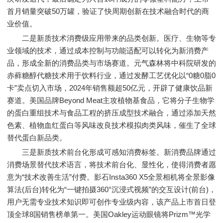
首月销量突破50万罐，验证了快周期创新在技术融合时代的商
业价值。
二是新质技术消费级应用带来的品类创新。医疗、生物等专
业领域的技术，通过成本控制与功能适配可以转化为新消费产
品，形成全新的消费品类与市场赛道。元气森林将中科院研发的
赤藓糖醇代糖技术用于饮料行业，通过发酵工艺优化以“0糖0脂0
卡”卖点切入市场，2024年销售额超50亿元，开辟了健康饮品新
赛道。美国品牌Beyond Meat主攻植物基食品，它将分子生物学
的蛋白重组技术与食品工程的挤压成型技术融合，通过添加天然
色素、植物血红蛋白等风味改良技术模拟肉类风味，催生了全球
替代蛋白新品类。
三是新质技术前台化形成可感知消费标签。新消费品牌通过
消费场景替代技术语言，将技术前台化、显性化，使得消费者愿
意为“技术改善生活”付费。影石Insta360 X5全景相机将全景影像
算法(后台)转化为“一键拍摄360°沉浸式视频”的交互设计(前台)，
用户无需专业技术知识即可创作专业级内容，该产品上市首日登
顶全球8国销售榜单第一。美国Oakley运动眼镜将Prizm™光学