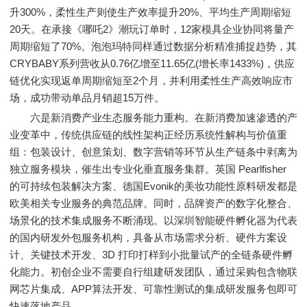
升300%，柔性生产则使生产效率提升20%、平均生产周期缩短
20天。在承接《哪吒2》潮玩订单时，12家模具企业协同将量产
周期缩短了70%。泡泡玛特同样通过数据分析精准捕捉趋势，其
CRYBABY系列营收从0.76亿增至11.65亿(增长率1433%)，供应
链优化实现返单周期缩短至2个月，并利用柔性生产高效响应市
场，成功带动单品月销超15万件。
六是新消费产业生态服务能力重构。在新消费加速渗透的产
业变革中，传统供应链的线性架构正经历系统性解构与价值重
组：包装设计、创意策划、数字营销等环节从生产链条中剥离为
独立服务模块，催生出专业化垂直服务集群。英国 Pearlfisher
的可持续包装解决方案、德国Evonik的美妆功能性原料研发都是
欧美相关专业服务的典范品牌。同时，品牌资产的数字化整合、
场景化的技术集成服务不断涌现。以深圳智能硬件孵化器为代表
的国内研发外包服务机构，具备从市场需求分析、硬件方案设
计、关键技术开发、3D 打印打样到小批量试产的全链条硬件孵
化能力。初创企业不需要自行组建研发团队，通过采购包含物联
网芯片集成、APP算法开发、可靠性测试的集成研发服务包即可
快速落地产品。