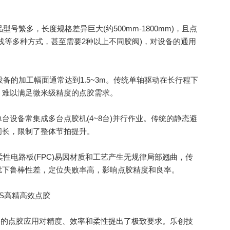
：
繁多，长度规格差异巨大(约500mm-1800mm)，且点
线等多种方式，甚至需要2种以上不同胶阀)，对设备的通用
的加工幅面通常达到1.5~3m。传统单轴驱动在长行程下
，难以满足微米级精度的点胶需求。
备常集成多台点胶机(4~8台)并行作业。传统的静态避
间长，限制了整体节拍提升。
性电路板(FPC)易因材质和工艺产生无规律局部翘曲，传
扰下鲁棒性差，定位失败率高，影响点胶精度和良率。
S高精高效点胶
System)的点胶应用对精度、效率和柔性提出了极致要求。乐创技