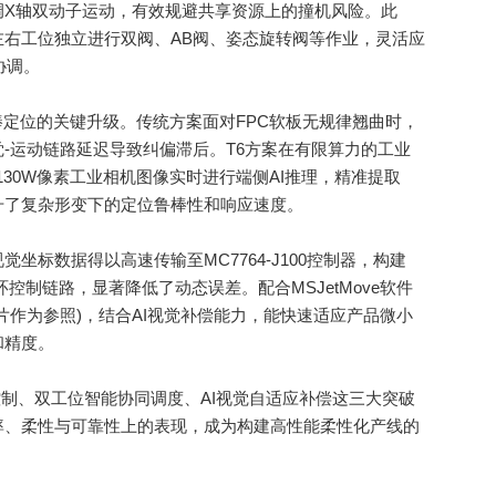
轴双动子运动，有效规避共享资源上的撞机风险。此
右工位独立进行双阀、AB阀、姿态旋转阀等作业，灵活应
协调。
定位的关键升级。传统方案面对FPC软板无规律翘曲时，
-运动链路延迟导致纠偏滞后。T6方案在有限算力的工业
30W像素工业相机图像实时进行端侧AI推理，精准提取
升了复杂形变下的定位鲁棒性和响应速度。
标数据得以高速传输至MC7764-J100控制器，构建
闭环控制链路，显著降低了动态误差。配合MSJetMove软件
片作为参照)，结合AI视觉补偿能力，能快速适应产品微小
和精度。
制、双工位智能协同调度、AI视觉自适应补偿这三大突破
率、柔性与可靠性上的表现，成为构建高性能柔性化产线的