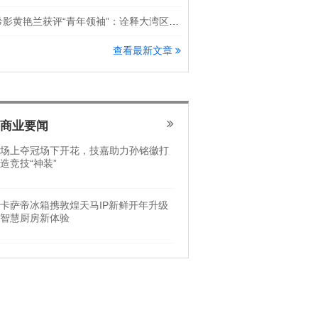
希影黄艳兰获评“青年领袖”：诠释大湾区科创新锐力量
查看最新文章
商业要闻
场上夺冠场下开花，技嘉助力孙铭徽打
造竞技“神装”
卡萨帝冰箱携敦煌天马IP新鲜开年升级
智慧厨房新体验