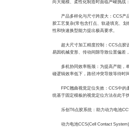
向大规模、柔性化制造时面临严峻挑战
产品多样化与尺寸跨度大：CCS产品型号
胶工艺复杂(常包含打点、轨迹填充、划
性和快速换型能力提出极高要求。
超大尺寸加工精度控制：CCS点胶设备
易因机械变形、传动间隙导致位置偏差
多机协同效率瓶颈：为提高产能，单台设
碰逻辑效率低下，路径冲突导致等待时
FPC翘曲视觉定位失效：CCS中的柔
统基于固定模板的视觉定位方法在此干
乐创T6点胶系统：助力动力电池CC
动力电池CCS(Cell Contact 