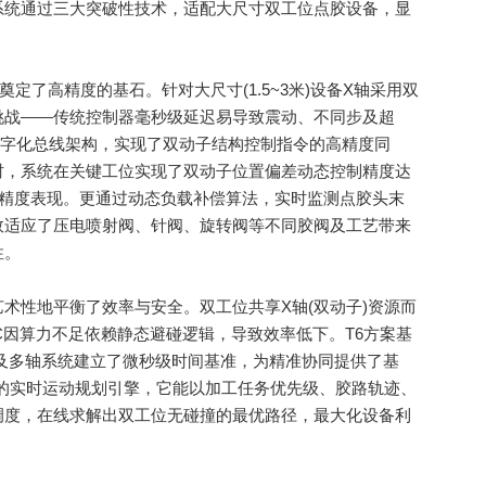
动控制系统通过三大突破性技术，适配大尺寸双工位点胶设备，显
了高精度的基石。针对大尺寸(1.5~3米)设备X轴采用双
挑战——传统控制器毫秒级延迟易导致震动、不同步及超
全数字化总线架构，实现了双动子结构控制指令的高精度同
时，系统在关键工位实现了双动子位置偏差动态控制精度达
超高精度表现。更通过动态负载补偿算法，实时监测点胶头末
效适应了压电喷射阀、针阀、旋转阀等不同胶阀及工艺带来
性。
性地平衡了效率与安全。双工位共享X轴(双动子)资源而
PLC因算力不足依赖静态避碰逻辑，导致效率低下。T6方案基
工位及多轴系统建立了微秒级时间基准，为精准协同提供了基
集成的实时运动规划引擎，它能以加工任务优先级、胶路轨迹、
调度，在线求解出双工位无碰撞的最优路径，最大化设备利