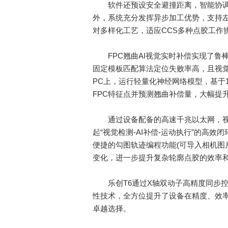
软件还预设安全避撞距离，智能协调X
外，系统充分发挥异步加工优势，支持左
对多样化工艺，适应CCS多种点胶工作
FPC翘曲AI视觉实时补偿实现了鲁棒
固定模板匹配算法定位失败率高，且视觉
PC上，运行轻量化神经网络模型，基于1
FPC特征点并预测翘曲补偿量，大幅提
通过设备配备的高速千兆以太网，视觉坐
起“视觉检测-AI补偿-运动执行”的高效
便捷的勾图轨迹编程功能(可导入相机图
变化，进一步提升复杂轮廓点胶的效率
乐创T6通过X轴双动子高精度同步控
性技术，全方位提升了设备在精度、效
卓越选择。