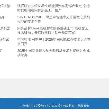
：经济波
强强联合共绘世界性新能源汽车高端产业链 宁德
时代电池在问界超级工厂投产
跻身
Say Hi to ERNIE！黑芝麻智能率先开展文心系列
模型的技术合作
读系列之
闪亮品牌Ulook脑机智能眼镜重磅上市 脑机交互
技术破局，开启眼健康主动干预新范式
破解全家
空间智能 AI重塑｜2025空间智能软件技术大会在
京召开
奖
2025中国商业载人航天船箭场技术对接研讨会成
功举办
关于我们
┊
联系我们
┊
内容联系
┊
独家报道
┊
寻求报道