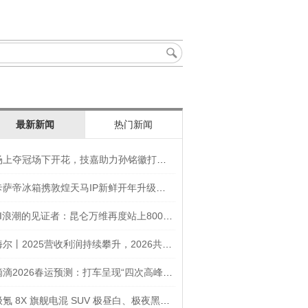
最新新闻
热门新闻
场上夺冠场下开花，技嘉助力孙铭徽打造竞技“神装”
卡萨帝冰箱携敦煌天马IP新鲜开年升级智慧厨房新体验
AI浪潮的见证者：昆仑万维再度站上800亿的3年之路
海尔丨2025营收利润持续攀升，2026共创生态海尔新未来
滴滴2026春运预测：打车呈现“四次高峰” 异地出行上涨45
极氪 8X 旗舰电混 SUV 极昼白、极夜黑官图发布