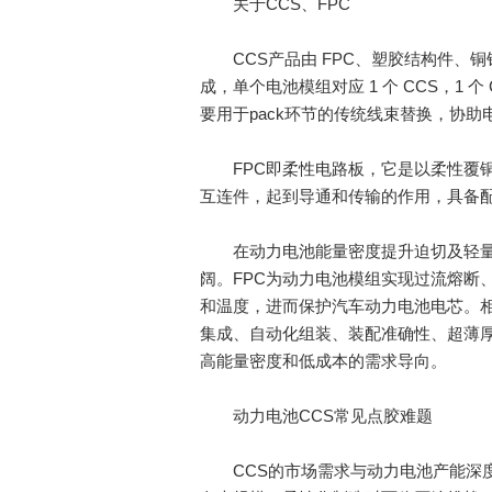
关于CCS、FPC
CCS产品由 FPC、塑胶结构件、
成，单个电池模组对应 1 个 CCS，1 个 
要用于pack环节的传统线束替换，协助
FPC即柔性电路板，它是以柔性覆铜
互连件，起到导通和传输的作用，具备
在动力电池能量密度提升迫切及轻量化
阔。FPC为动力电池模组实现过流熔断
和温度，进而保护汽车动力电池电芯。相
集成、自动化组装、装配准确性、超薄
高能量密度和低成本的需求导向。
动力电池CCS常见点胶难题
CCS的市场需求与动力电池产能深度