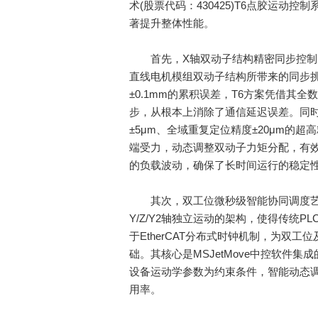
术(股票代码：430425)T6点胶运
著提升整体性能。
首先，X轴双动子结构精密同步控制奠定
直线电机模组双动子结构所带来的同步
±0.1mm的累积误差，T6方案凭借其
步，从根本上消除了通信延迟误差。同
±5μm、全域重复定位精度±20μm的
端受力，动态调整双动子力矩分配，有
的负载波动，确保了长时间运行的稳定
其次，双工位微秒级智能协同调度艺术
Y/Z/Y2轴独立运动的架构，使得传统
于EtherCAT分布式时钟机制，为双
础。其核心是MSJetMove中控软件
设备运动学参数为约束条件，智能动态
用率。