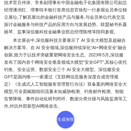
技术官吕仲涛、常务副理事长中国金融电子化集团有限公司副总
经理潘润红、理事恒丰银行首席信息官徐彤一行参观会员单位独
立展位,了解其展出的金融科技产品与服务,与会员单位代表交流
探讨金融服务与科技产品的应用方向与发展趋势。联盟秘书长聂
丽琴、监事深信服科技金融事业部总经理陈维等陪同参观。
本次展会中,深信服科技主要展示了 AI 安全大模型及超融合
解决方案等。在 AI 安全领域,深信服持续深化“AI+网络安全”融合
创新,致力于以技术突破重塑网络安全生态。2023年5月,深信服
发布了国内首个网络安全垂直领域大模型“安全GPT”,其核心依托
钓鱼、安全运营、数据安全三个 AI 安全大模型。深信服安全
GPT是国内唯一一家通过《互联网信息服务深度合成管理规
定》《生成式人工智能服务管理暂行办法》双备案的网络安全大
模型,可全面赋能组织流量未知威胁检测、钓鱼邮件检测、智能
告警降噪、事件自动化研判闭环、数据分类分级与风险监测等工
作,对抗外部新型AI网络攻击。
生成海报