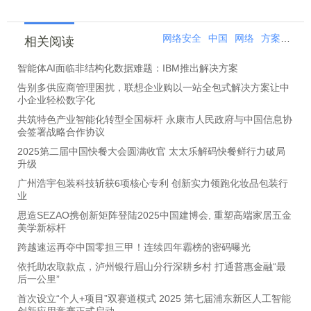
网络安全
中国
网络
方案
金融
相关阅读
智能体AI面临非结构化数据难题：IBM推出解决方案
告别多供应商管理困扰，联想企业购以一站全包式解决方案让中
小企业轻松数字化
共筑特色产业智能化转型全国标杆 永康市人民政府与中国信息协
会签署战略合作协议
2025第二届中国快餐大会圆满收官 太太乐解码快餐鲜行力破局
升级
广州浩宇包装科技斩获6项核心专利 创新实力领跑化妆品包装行
业
思造SEZAO携创新矩阵登陆2025中国建博会, 重塑高端家居五金
美学新标杆
跨越速运再夺中国零担三甲！连续四年霸榜的密码曝光
依托助农取款点，泸州银行眉山分行深耕乡村 打通普惠金融“最
后一公里”
首次设立“个人+项目”双赛道模式 2025 第七届浦东新区人工智能