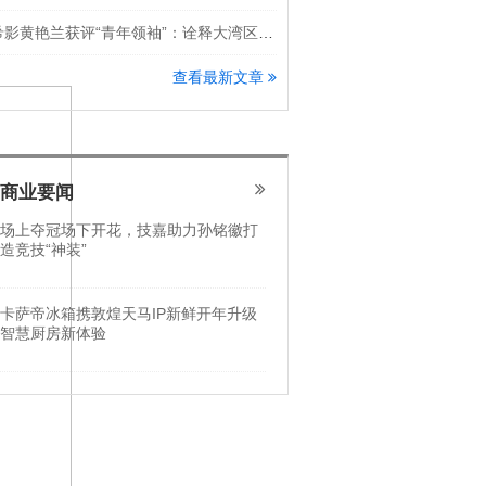
希影黄艳兰获评“青年领袖”：诠释大湾区科创新锐力量
查看最新文章
商业要闻
场上夺冠场下开花，技嘉助力孙铭徽打
造竞技“神装”
卡萨帝冰箱携敦煌天马IP新鲜开年升级
智慧厨房新体验