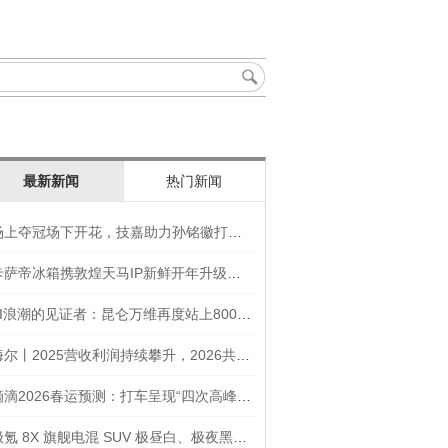
最新新闻
热门新闻
场上夺冠场下开花，技嘉助力孙铭徽打造竞技“神装”
卡萨帝冰箱携敦煌天马IP新鲜开年升级智慧厨房新体验
AI浪潮的见证者：昆仑万维再度站上800亿的3年之路
海尔丨2025营收利润持续攀升，2026共创生态海尔新未来
滴滴2026春运预测：打车呈现“四次高峰” 异地出行上涨45
极氪 8X 旗舰电混 SUV 极昼白、极夜黑官图发布