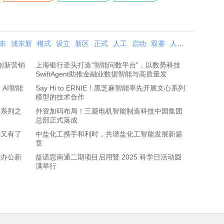
东
浦东新
模式
设立
新区
正式
人工
启动
双赛
人工智能
浦东新
al创新营销
上海银行牵头打造“智能问数平台”，以数势科技
SwiftAgent助推金融业数据智能与高质量发
AI智能
Say Hi to ERNIE！黑芝麻智能率先开展文心系列
模型的技术合作
读系列之
外资加码布局！三菱电机智能制造科技中国集团
总部正式落成
选又有了
中盐化工携手和利时，共谱盐化工智能发展新篇
章
能办公新
益诺思南通二期项目启用暨 2025 科学日活动圆
满举行