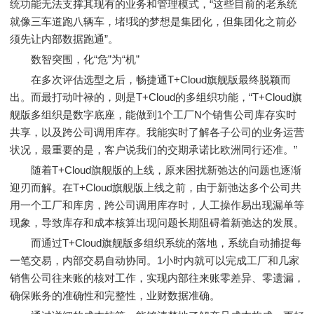
统功能无法支撑其现有的业务和管理模式，“这些目前的老系统
就像三车道跑八辆车，堵!我的梦想是集团化，但集团化之前必
须先让内部数据跑通”。
数智突围，化“危”为“机”
在多次评估选型之后，畅捷通T+Cloud旗舰版最终脱颖而
出。而最打动叶禄的，则是T+Cloud的多组织功能，“T+Cloud旗
舰版多组织是数字底座，能做到1个工厂N个销售公司库存实时
共享，以及跨公司调用库存。我能实时了解各子公司的业务运营
状况，最重要的是，客户说我们的交期承诺比欧洲同行还准。”
随着T+Cloud旗舰版的上线，原来困扰新弛达的问题也逐渐
迎刃而解。在T+Cloud旗舰版上线之前，由于新弛达多个公司共
用一个工厂和库房，跨公司调用库存时，人工操作易出现漏单等
现象，导致库存和成本核算出现问题长期阻碍着新弛达的发展。
而通过T+Cloud旗舰版多组织系统的落地，系统自动捕捉每
一笔交易，内部交易自动协同。1小时内就可以完成工厂和几家
销售公司往来账的核对工作，实现内部往来账零差异、零遗漏，
确保账务的准确性和完整性，业财数据准确。