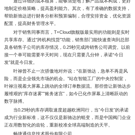
通过详细的成本核算，能够清楚地了解产品成本构成，更好
地制定价格策略，提高盈利能力。其次，有了准确的数据支持，
帮助新弛达进行财务分析和预算编制，合理安排资金，优化资源
配置，提高财务管理水平。
对于销售同事而言，T+Cloud旗舰版最实用的功能则是实时
共享库存。通过“跨机构找货”功能，销售部门能快速查询到总部
及各销售子公司的库存情况，0.29秒完成跨销售公司调货。以前
接一个单可能需要半天时间，现在只需要几分钟，承诺“今日
发”就是今日发。
叶禄曾不止一次骄傲地对外说：“在新弛达，急单不再是风
险，而是企业领先市场的机会。”站在智能工厂的中央控制室，
叶禄注视着大屏幕上跳动的全球订单数据流。那些曾让新弛达步
履维艰的"库存迷雾""账务迷宫"，如今已化作屏幕上清晰跃动的
数字脉搏。
当0.29秒的库存调取速度超越欧洲同行，当"今日发"的承诺
成为行业新标准，这不仅仅是新驰达的蜕变，而是中国阀门企业
正在用数智化的齿轮，重新校准全球高端制造的天平。
畅捷通信息技术股份有限公司