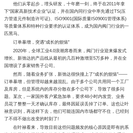
他们从零起步，埋头研发，十年磨一剑，终于在2011年拿
下“国家高新技术企业”认证，并在国内同行业中率先通过TS(压
力管道元件制造许可证)、ISO9001(国际质量IS09001管理体系)
等质量体系和特种行业要求的认证体系，成为国内阀门行业的一
匹黑马。
订单暴增，突遇“成长的烦恼”
2020年，全球工业4.0浪潮席卷而来，阀门行业迎来爆发式
增长。新弛达的产品线从最初的几百种激增至5万多种，并在全
国增设了多家销售子公司。
然而，随着业务扩张，新弛达很快撞上了“成长的烦恼”——
订单暴增，但管理却越来越混乱。由于多个公司共用同一个工厂
及库房，但是系统内的库存分散在多个公司下，导致了很多问
题。某次，一家国外客户紧急加单，要求48小时内发货。业务
员花了整整一天才确认库存，最终因延误丢掉了订单。这也让叶
禄意识到，再这样下去，他们可能连国内市场都守不住，已经到
了不得不做出改变的时刻了!
在叶禄看来，导致目前这些问题频发的核心原因是即有的系