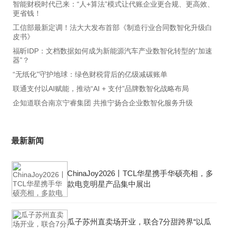
智能财税时代已来：“人+算法”模式让代账企业更合规、更高效、
更省钱！
工信部最新定调！法大大发布首部《制造行业合同数智化升级白
皮书》
福昕IDP：文档数据如何成为新能源汽车产业数智化转型的“加速
器”？
“无纸化”守护地球：绿色财税背后的亿级减碳账单
联通支付以AI赋能，推动“AI + 支付”品牌数智化战略布局
企知道联合南京宁睿集团 共推宁扬合企业数智化服务升级
最新新闻
ChinaJoy2026丨TCL华星携手华硕亮相，多
款电竞明星产品集中展出
瓜子苏州直卖场开业，联合7分甜跨界“以瓜