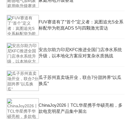
家庭用电升级赛道
FUV赛道有了“首个”定义者：岚图追光S全系
标配华为乾崑ADS 5与四颗激光雷达
安吉尔助力印尼KFC推进全国门店净水系统
升级，以本地化方案应对复杂水质挑战
瓜子苏州直卖场开业，联合7分甜跨界“以瓜
换瓜”
ChinaJoy2026丨TCL华星携手华硕亮相，多
款电竞明星产品集中展出