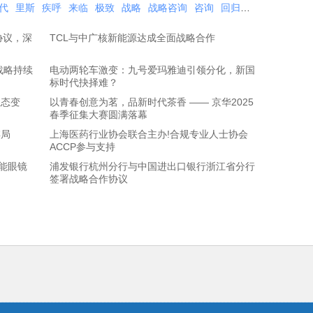
代
里斯
疾呼
来临
极致
战略
战略咨询
咨询
回归
本质
张云
专
协议，深
TCL与中广核新能源达成全面战略合作
战略持续
电动两轮车激变：九号爱玛雅迪引领分化，新国
标时代抉择难？
生态变
以青春创意为茗，品新时代茶香 —— 京华2025
春季征集大赛圆满落幕
棋局
上海医药行业协会联合主办!合规专业人士协会
ACCP参与支持
智能眼镜
浦发银行杭州分行与中国进出口银行浙江省分行
签署战略合作协议