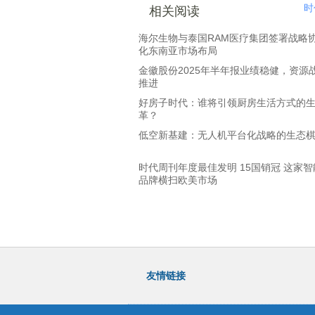
时
相关阅读
海尔生物与泰国RAM医疗集团签署战略
化东南亚市场布局
金徽股份2025年半年报业绩稳健，资源
推进
好房子时代：谁将引领厨房生活方式的
革？
低空新基建：无人机平台化战略的生态
时代周刊年度最佳发明 15国销冠 这家
品牌横扫欧美市场
友情链接