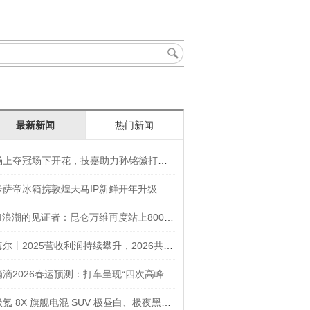
最新新闻
热门新闻
场上夺冠场下开花，技嘉助力孙铭徽打造竞技“神装”
卡萨帝冰箱携敦煌天马IP新鲜开年升级智慧厨房新体验
AI浪潮的见证者：昆仑万维再度站上800亿的3年之路
海尔丨2025营收利润持续攀升，2026共创生态海尔新未来
滴滴2026春运预测：打车呈现“四次高峰” 异地出行上涨45
极氪 8X 旗舰电混 SUV 极昼白、极夜黑官图发布