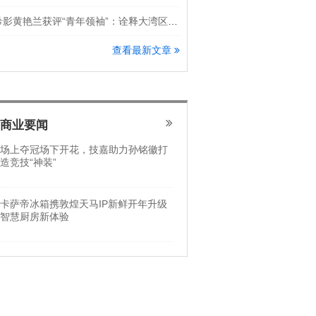
希影黄艳兰获评“青年领袖”：诠释大湾区科创新锐力量
查看最新文章
商业要闻
场上夺冠场下开花，技嘉助力孙铭徽打
造竞技“神装”
卡萨帝冰箱携敦煌天马IP新鲜开年升级
智慧厨房新体验