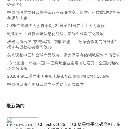
务研讨会
中国电信翼支付智慧停车行业解决方案：以支付科技重塑智慧停
车服务生态
2025中国算力大会将于8月22日至24日在山西大同举行
勤哲软件：践行国家信息化战略，赋能企业数字化发展
极光受邀出席 “数链丝路・智联东盟――数据合作闭门研讨会”，
携手共促数据要素高效协
美光调整中国和全球产品战略，聚焦高端存储领域应对市场需求
“东北焰启，串连中国”中国烧烤企业发展论坛召开，全国大咖论
道烧烤未来
2025年第二季度中国平板电脑市场出货量同比增长15.6%
中国信息协会具身智能专业委员会正式成立
最新新闻
ChinaJoy2026丨TCL华星携手华硕亮相，多