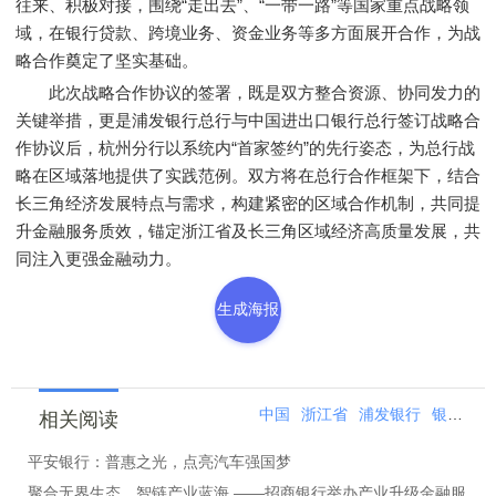
往来、积极对接，围绕“走出去”、“一带一路”等国家重点战略领
域，在银行贷款、跨境业务、资金业务等多方面展开合作，为战
略合作奠定了坚实基础。
此次战略合作协议的签署，既是双方整合资源、协同发力的
关键举措，更是浦发银行总行与中国进出口银行总行签订战略合
作协议后，杭州分行以系统内“首家签约”的先行姿态，为总行战
略在区域落地提供了实践范例。双方将在总行合作框架下，结合
长三角经济发展特点与需求，构建紧密的区域合作机制，共同提
升金融服务质效，锚定浙江省及长三角区域经济高质量发展，共
同注入更强金融动力。
生成海报
中国
浙江省
浦发银行
银行
协
相关阅读
平安银行：普惠之光，点亮汽车强国梦
聚合无界生态，智链产业蓝海 ――招商银行举办产业升级金融服