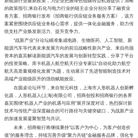
新能源行业最新政策，为企业把握绿色低碳转型机遇提供了清晰
的政策指引;来自石化与电力行业的链主企业分别分享了融资业
务方案。招商银行发布《招商银行供应链业务服务方案》，该方
案紧密围绕供应链业务核心需求，提供一体化金融服务，助力传
统支柱产业焕发新活力、提升竞争力。
“战新产业”分论坛瞄准集成电路、生物医药、人工智能、新
能源汽车等代表未来发展方向的前沿战略性新兴产业。来自尚颀
资本的嘉宾解读新能源汽车的发展与创新转型实践，分享了平台
的投资策略。库卡机器人航空航天行业专家以“自动化助力航空
航天高质量规模化发展”为题，生动展示了先进智能制造技术对
高端产业能级跃升的强劲赋能效应。
在圆桌论坛环节，来自智元科技，上海市人形机器人创新孵
化器，人形机器人(上海)有限公司，招商创投和招商银行的各界
嘉宾围绕“机器人产业的机遇与应用”展开深度对话，热烈探讨新
技术与传统产业深度融合的可行路径与关键突破口，为战新产业
的加速发展凝聚智慧与共识。
未来，招商银行将继续秉持“以客户为中心，为客户创造价
值”的服务理念，持续完善升级“聚力共链”金融服务品牌，强化专