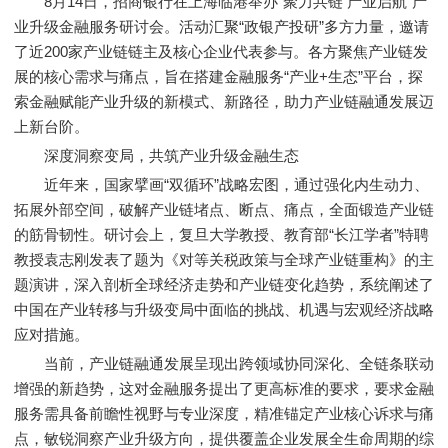
8月14日，招商银行在上海临港举办“聚力共链 产业启航”产
业升级金融服务研讨会。活动汇聚“政银产投研”多方力量，邀请
了近200家产业链链主及核心企业代表参与。各方聚焦产业链发
展的核心需求与痛点，旨在搭建金融服务“产业+生态”平台，探
索金融赋能产业升级的新模式、新路径，助力产业链融通发展迈
上新台阶。
深度洞察变局，共筑产业升级金融生态
近年来，国家擘画“双循环”战略宏图，通过强化内生动力、
拓展外部空间，破解产业链堵点、断点、痛点，全面锻造产业链
的筋骨韧性。研讨会上，复旦大学教授、教育部“长江学者”特聘
教授袁志刚发表了题为《对等关税政策与全球产业链重构》的主
题演讲，深入剖析全球经济走势和产业链变化趋势，系统阐述了
中国在产业转移与升级变局中面临的挑战、机遇与宏观经济战略
应对措施。
当前，产业链融通发展呈现出跨领域协同深化、全链条联动
增强的新趋势，这对金融服务提出了更高标准的要求，要求金融
服务需具备前瞻性视野与专业深度，精准锚定产业核心诉求与痛
点，敏锐洞察产业升级方向，提供覆盖企业发展全生命周期的综