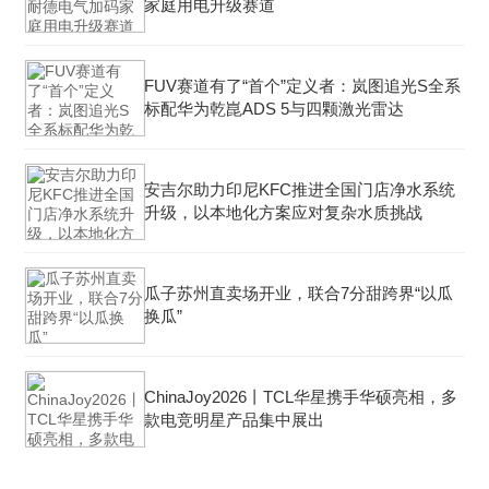
家庭用电升级赛道
FUV赛道有了“首个”定义者：岚图追光S全系
标配华为乾崑ADS 5与四颗激光雷达
安吉尔助力印尼KFC推进全国门店净水系统
升级，以本地化方案应对复杂水质挑战
瓜子苏州直卖场开业，联合7分甜跨界“以瓜
换瓜”
ChinaJoy2026丨TCL华星携手华硕亮相，多
款电竞明星产品集中展出