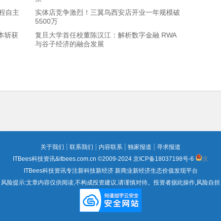
程自主
实体店竞争激烈！三翼鸟西安店开业一年规模破
5500万
本斩获
复旦大学首任校董陈汉江：解析数字金融 RWA
与谷子经济的融合发展
关于我们
┊
联系我们
┊
内容联系
┊
独家报道
┊
寻求报道
ITBees科技资讯&itbees.com.cn ©2009-2024
京ICP备18037198号-6
京
ITBees科技资讯专注新科技新经济 新商业新经济生态价值发现平台
风险提示:文章内容仅供阅读,不构成投资建议,请谨慎对待。投资者据此操作,风险自担