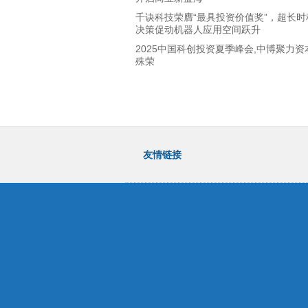
千诀科技荣膺“最具投资价值奖”，超长时
决策促动机器人应用空间跃升
2025中国科创投资夏季峰会,中博聚力资
殊荣
友情链接