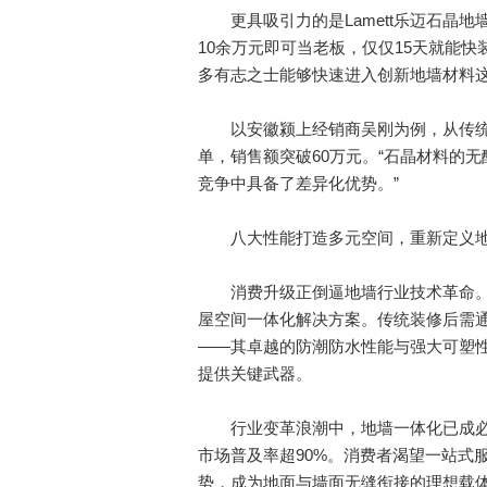
更具吸引力的是Lamett乐迈石晶地
10余万元即可当老板，仅仅15天就能
多有志之士能够快速进入创新地墙材料
以安徽颍上经销商吴刚为例，从传统装修
单，销售额突破60万元。“石晶材料的
竞争中具备了差异化优势。”
八大性能打造多元空间，重新定义地
消费升级正倒逼地墙行业技术革命。
屋空间一体化解决方案。传统装修后需通
——其卓越的防潮防水性能与强大可塑
提供关键武器。
行业变革浪潮中，地墙一体化已成必
市场普及率超90%。消费者渴望一站式
势，成为地面与墙面无缝衔接的理想载体