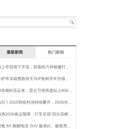
最新新闻
热门新闻
场上夺冠场下开花，技嘉助力孙铭徽打造竞技“神装”
卡萨帝冰箱携敦煌天马IP新鲜开年升级智慧厨房新体验
AI浪潮的见证者：昆仑万维再度站上800亿的3年之路
海尔丨2025营收利润持续攀升，2026共创生态海尔新未来
滴滴2026春运预测：打车呈现“四次高峰” 异地出行上涨45
极氪 8X 旗舰电混 SUV 极昼白、极夜黑官图发布