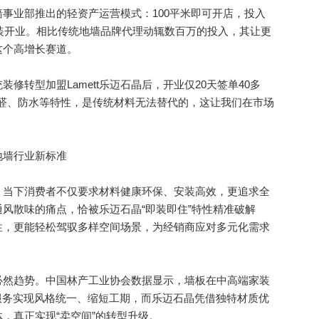
墙事业部推出的轻资产运营模式：100平米即可开店，投入
快装开业。相比传统地墙品牌代理动辄数百万的投入，其让更
这个高增长赛道。
转型加盟Lamett乐迈石晶后，开业仅20天签单40多
无醛、防水等特性，是传统材料无法替代的，这让我们在市场
墙行业新标准
当下消费者不仅要求材料健康环保、安装高效，更追求全
风散味的痛点，恰被乐迈石晶“即装即住”特性精准破解
性，更能轻松驾驭多样空间场景，为经销商应对多元化需求
然趋势。中国林产工业协会数据显示，墙板在中高端家装
服务实现风格统一、缩短工期，而乐迈石晶凭借独特材质优
，真正实现“卖空间”的转型升级。