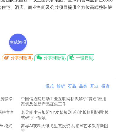
端住宅、酒店、商业空间及公共项目提供全方位高端整装解
生成海报
分享到微博
分享到微信
一键复制
模式
解析
石晶
品类
开业
投资
厨房静净
中国信通院启动工业互联网标识解析“贯通”应用
案例及创新产品征集工作
深耕宣言
名导杨小波加盟YY麦絮短剧 首创“长短剧协同”模
式破行业瓶颈
A 模式
舞界AI获科大讯飞生态投资 共拓AI艺术教育新图
景