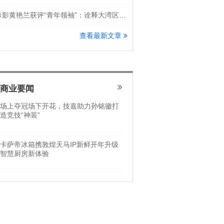
希影黄艳兰获评“青年领袖”：诠释大湾区科创新锐力量
查看最新文章
商业要闻
场上夺冠场下开花，技嘉助力孙铭徽打
造竞技“神装”
卡萨帝冰箱携敦煌天马IP新鲜开年升级
智慧厨房新体验