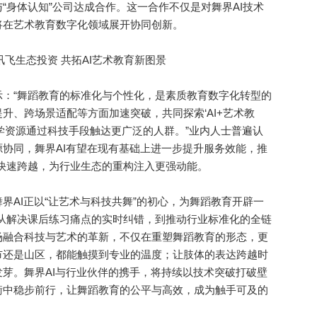
“身体认知”公司达成合作。这一合作不仅是对舞界AI技术
将在艺术教育数字化领域展开协同创新。
“舞蹈教育的标准化与个性化，是素质教育数字化转型的
升、跨场景适配等方面加速突破，共同探索‘AI+艺术教
学资源通过科技手段触达更广泛的人群。”业内人士普遍认
协同，舞界AI有望在现有基础上进一步提升服务效能，推
的快速跨越，为行业生态的重构注入更强动能。
AI正以“让艺术与科技共舞”的初心，为舞蹈教育开辟一
径。从解决课后练习痛点的实时纠错，到推动行业标准化的全链
场融合科技与艺术的革新，不仅在重塑舞蹈教育的形态，更
市还是山区，都能触摸到专业的温度；让肢体的表达跨越时
芽。舞界AI与行业伙伴的携手，将持续以技术突破打破壁
衡中稳步前行，让舞蹈教育的公平与高效，成为触手可及的