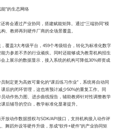
能”的生态网络
还将会通过产业协同，搭建赋能矩阵。通过“三端协同”模
机构、教师再到硬件厂商的全场景覆盖。
统，覆盖3大考级平台，459个考级组合，转化为标准化数字
资能力参差不齐的行业顽疾。同时还能够成为教育机构招生
布会上展示的数据显示，接入系统的机构可降低30%师资成
员制定更为高效可量化的“课后练习作业”，系统将自动同
课后的闭环管理，这也将预计减少50%的重复工作。同
学员动作热力图、进步曲线报告，辅助教师针对性调整教学
效课后辅导的空白，教学标准化显著提升。
放动作数据授权与SDK/API接口，支持机构接入动作评
机、舞蹈外设等硬件升级，形成“软件+硬件”的产业协同矩