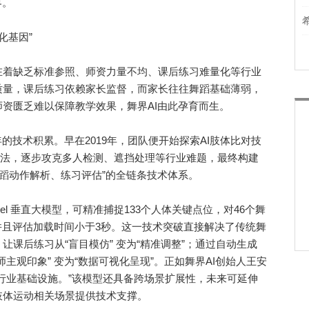
界。
化基因”
着缺乏标准参照、师资力量不均、课后练习难量化等行业
质量，课后练习依赖家长监督，而家长往往舞蹈基础薄弱，
资匮乏难以保障教学效果，舞界AI由此孕育而生。
技术积累。早在2019年，团队便开始探索AI肢体比对技
e等前沿算法，逐步攻克多人检测、遮挡处理等行业难题，最终构建
舞蹈动作解析、练习评估”的全链条技术体系。
 Model 垂直大模型，可精准捕捉133个人体关键点位，对46个舞
并且评估加载时间小于3秒。这一技术突破直接解决了传统舞
课后练习从“盲目模仿” 变为“精准调整”；通过自动生成
主观印象” 变为“数据可视化呈现”。正如舞界AI创始人王安
行业基础设施。”该模型还具备跨场景扩展性，未来可延伸
肢体运动相关场景提供技术支撑。