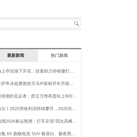
最新新闻
热门新闻
场上夺冠场下开花，技嘉助力孙铭徽打造竞技“神装”
卡萨帝冰箱携敦煌天马IP新鲜开年升级智慧厨房新体验
AI浪潮的见证者：昆仑万维再度站上800亿的3年之路
海尔丨2025营收利润持续攀升，2026共创生态海尔新未来
滴滴2026春运预测：打车呈现“四次高峰” 异地出行上涨45
极氪 8X 旗舰电混 SUV 极昼白、极夜黑官图发布