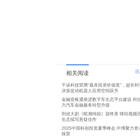
讯
相关阅读
千诀科技荣膺“最具投资价值奖”，超长时
决策促动机器人应用空间跃升
金融壹账通推进数字车生态平台建设 科
力汽车金融服务转型升级
刑侦大剧《暗潮缉凶》迎终章 咪咕视频
生态续写悬疑佳作
2025中国科创投资夏季峰会,中博聚力资
殊荣