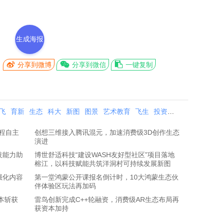
生成海报
分享到微博
分享到微信
一键复制
飞
育新
生态
科大
新图
图景
艺术教育
飞生
投资
艺术
教育
程自主
创想三维接入腾讯混元，加速消费级3D创作生态
演进
技能力助
博世舒适科技“建设WASH友好型社区”项目落地
榕江，以科技赋能共筑洋洞村可持续发展新图
强化内容
第一堂鸿蒙公开课报名倒计时，10大鸿蒙生态伙
伴体验区玩法再加码
本斩获
雷鸟创新完成C++轮融资，消费级AR生态布局再
获资本加持