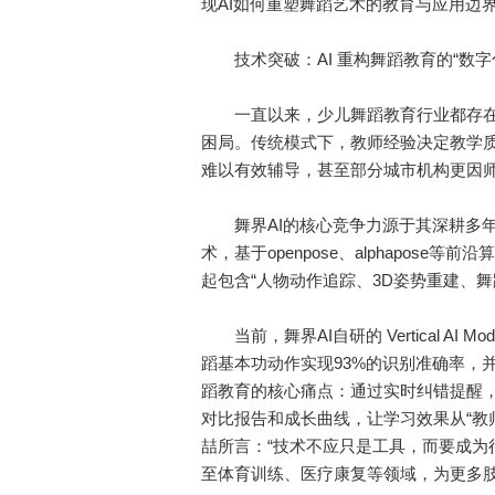
现AI如何重塑舞蹈艺术的教育与应用边
技术突破：AI 重构舞蹈教育的“数字
一直以来，少儿舞蹈教育行业都存在
困局。传统模式下，教师经验决定教学
难以有效辅导，甚至部分城市机构更因师
舞界AI的核心竞争力源于其深耕多年的
术，基于openpose、alphapos
起包含“人物动作追踪、3D姿势重建、
当前，舞界AI自研的 Vertical AI
蹈基本功动作实现93%的识别准确率，
蹈教育的核心痛点：通过实时纠错提醒，让
对比报告和成长曲线，让学习效果从“教师
喆所言：“技术不应只是工具，而要成为
至体育训练、医疗康复等领域，为更多