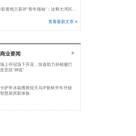
希影黄艳兰获评“青年领袖”：诠释大湾区科创新锐力量
查看最新文章
商业要闻
场上夺冠场下开花，技嘉助力孙铭徽打
造竞技“神装”
卡萨帝冰箱携敦煌天马IP新鲜开年升级
智慧厨房新体验