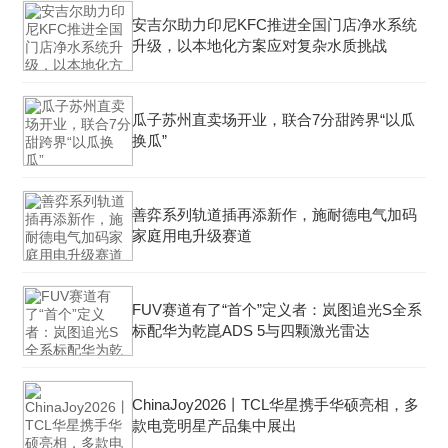
安吉尔助力印尼KFC推进全国门店净水系统
升级，以本地化方案应对复杂水质挑战
瓜子苏州直卖场开业，联合7分甜跨界“以瓜
换瓜”
善弈系列轨道插再添新作，施耐德电气加码
家庭用电升级赛道
FUV赛道有了“首个”定义者：岚图追光S全系
标配华为乾崑ADS 5与四颗激光雷达
ChinaJoy2026丨TCL华星携手华硕亮相，多
款电竞明星产品集中展出