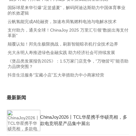
国际球星来华引爆“足篮盛夏”，解码阿迪达斯助力中国体育事业
的长效逻辑
云帆氢能完成A轮融资，加速布局氢燃料电池与电解水技术
支付助力，通关全球！ChinaJoy 2025 万里汇引领“数娱出海支付
革新”
颠覆认知！邦先生极限挑战，刷新智能晾衣机行业技术边界
光大永明人寿推进绿色金融实践 助力经济社会可持续发展
《煲品类发展报告2025》：1.5万家门店竞争，“万物皆可”能否助
力品牌突围？
抖音生活服务“宝藏小店”五大举措助力中小商家经营
最新新闻
ChinaJoy2026丨TCL华星携手华硕亮相，多
款电竞明星产品集中展出