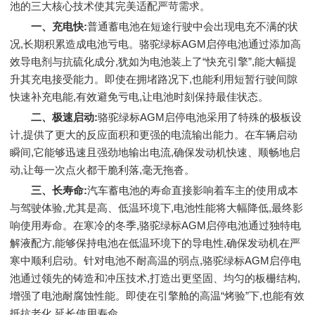
池的三大核心技术使其完美适配严苛需求。
一、
充电快:
普通蓄电池在短途行驶中会出现电充不满的状
况,长期积累造成电池亏电。骆驼绿标AGM启停电池通过添加高
效导电剂与抗硫化成分,犹如为电池装上了“快充引擎”,能大幅提
升其充电接受能力。即使在拥堵路况下,也能利用短暂行驶间隙
快速补充电能,有效避免亏电,让电池时刻保持最佳状态。
二、
极速启动:
骆驼绿标AGM启停电池采用了特殊的极板设
计,提供了更大的反应面积和更强的电流输出能力。在车辆启动
瞬间,它能够迅速且强劲地输出电流,确保发动机快速、顺畅地启
动,让每一次点火都干脆利落,毫无拖沓。
三、
长寿命:
汽车蓄电池的寿命直接影响着车主的使用成本
与驾驶体验,尤其是高、低温环境下,电池性能将大幅降低,最终影
响使用寿命。在寒冷的冬季,骆驼绿标AGM启停电池通过独特电
解液配方,能够保持电池在低温环境下的导电性,确保发动机在严
寒中顺利启动。针对电池不耐高温的弱点,骆驼绿标AGM启停电
池通过领先的铸造和冲压技术,打造出更坚固、均匀的板栅结构,
增强了电池耐腐蚀性能。即使在引擎舱的高温“烤验”下,也能有效
抵抗老化,延长使用寿命。