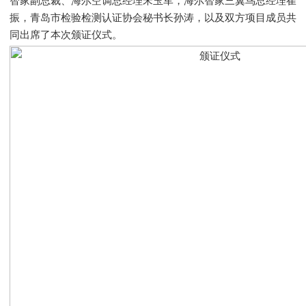
智家副总裁、海尔空调总经理宋玉军，海尔智家三翼鸟总经理崔
振，青岛市检验检测认证协会秘书长孙涛，以及双方项目成员共
同出席了本次颁证仪式。