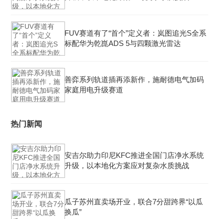
FUV赛道有了“首个”定义者：岚图追光S全系
标配华为乾崑ADS 5与四颗激光雷达
善弈系列轨道插再添新作，施耐德电气加码
家庭用电升级赛道
热门新闻
安吉尔助力印尼KFC推进全国门店净水系统
升级，以本地化方案应对复杂水质挑战
瓜子苏州直卖场开业，联合7分甜跨界“以瓜
换瓜”