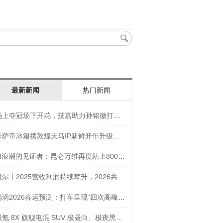
最新新闻
热门新闻
场上夺冠场下开花，技嘉助力孙铭徽打造竞技“神装”
卡萨帝冰箱携敦煌天马IP新鲜开年升级智慧厨房新体验
AI浪潮的见证者：昆仑万维再度站上800亿的3年之路
海尔丨2025营收利润持续攀升，2026共创生态海尔新未来
滴滴2026春运预测：打车呈现“四次高峰” 异地出行上涨45
极氪 8X 旗舰电混 SUV 极昼白、极夜黑官图发布