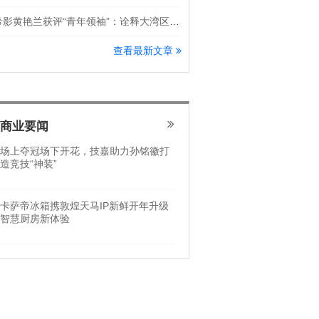
希影黄艳兰获评“青年领袖”：诠释大湾区科创新锐力量
查看最新文章
商业要闻
场上夺冠场下开花，技嘉助力孙铭徽打
造竞技“神装”
卡萨帝冰箱携敦煌天马IP新鲜开年升级
智慧厨房新体验