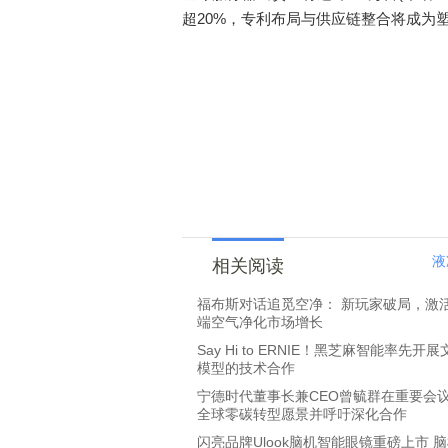
超20%，专利布局与供应链整合将成为
液
相关阅读
福布斯对话追觅空净： 新玩家破局，激
端空气净化市场增长
Say Hi to ERNIE！黑芝麻智能率先开
模型的技术合作
宁德时代董事长兼CEO曾毓群在重要会
全球零碳转型愿景并呼吁深化合作
闪亮品牌Ulook脑机智能眼镜重磅上市 