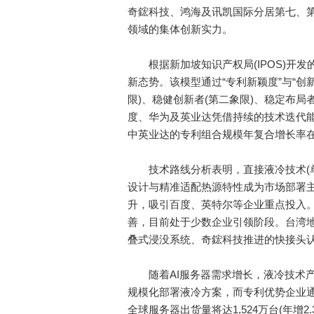
奇鋐科技、鸿海及讯凯国际分居第七、
领域的集体创新实力。
根据新加坡知识产权局(IPOS)开发
新态势。该模型通过“专利新颖度”与“创
限)、稳健创新者(第二象限)、稳定布局
度、华为及英业达凭借持续的技术迭代能
中英业达的专利组合规模年复合增长率
技术路线分析表明，直接液冷技术(单
设计与精准适配热源特性成为市场部署
升，吸引百度、英特尔等企业重点投入
善，目前处于少数企业引领阶段。台湾
叠式浸没系统、奇鋐科技推进的快接头
随着AI服务器需求增长，液冷技术产
规模化部署液冷方案，而专利优势企业通
全球服务器出货量将达1,524万台(年增