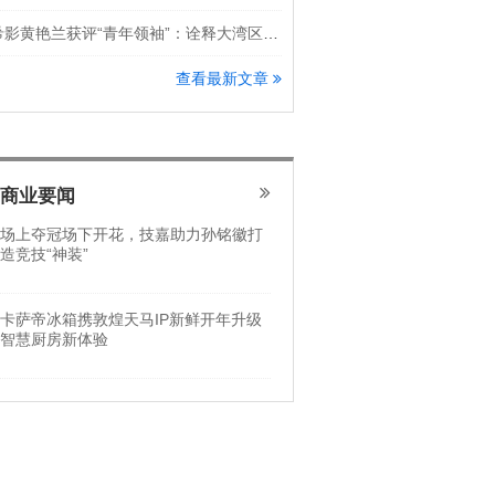
希影黄艳兰获评“青年领袖”：诠释大湾区科创新锐力量
查看最新文章
商业要闻
场上夺冠场下开花，技嘉助力孙铭徽打
造竞技“神装”
卡萨帝冰箱携敦煌天马IP新鲜开年升级
智慧厨房新体验