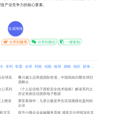
塑造产业竞争力的核心要素。
生成海报
分享到微博
分享到微信
一键复制
冷
专利
彰显
全球
利格
动能
格局
揭晓
地区
跻身
台湾地区
台
活全球高
叠川威士忌再揽国际奖项，中国风味闪耀全球烈
酒舞台
展文心系列
《个人征信电子授权安全技术指南》解读系列之
存证有效征信授权电子数据
议上阐述
赛富蒋驰华：九章云极是率先实现规模化盈利的
企业
脑机交互
提升小微企业金融服务质效 浦发北分持续深化支