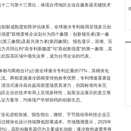
第十二与第十三席位，体现台湾地区企业在服务器关键技术
的创新成熟度矩阵评估体系，全球液冷专利格局呈现多元创
新强度”双维度将企业划分为四个象限：创新领先者(第一象
者(第三象限)及新兴潜力者(第四象限)。报告显示，浪潮、百
力共同位列“高专利新颖度”与“高创新强度”的第一象限，其
在此双高区域中领先业界，成为台湾企业的代表。
相与两相合计)占据全球液冷专利总量的77%，其模块化
主流。两相直接液冷因相变传热效率优势，专利增速显著提
。浸没式液冷虽在超高密度场景具潜力，但因标准尚未完
地区企业在技术布局上呈现多样性，如英业达展示的直立堆
认证方案等，均体现产学研协同的创新生态。
业化进程加速。报告指出，微软、字节跳动等科技企业正
过模块化设计持续降低部署成本。市场预测显示，2025年
2.3%)，高阶AI服务器仍为主要成长动能，液冷散热渗透率将