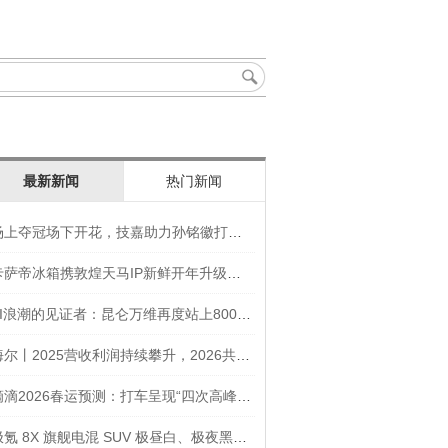
最新新闻
热门新闻
场上夺冠场下开花，技嘉助力孙铭徽打造竞技“神装”
卡萨帝冰箱携敦煌天马IP新鲜开年升级智慧厨房新体验
AI浪潮的见证者：昆仑万维再度站上800亿的3年之路
海尔丨2025营收利润持续攀升，2026共创生态海尔新未来
滴滴2026春运预测：打车呈现“四次高峰” 异地出行上涨45
极氪 8X 旗舰电混 SUV 极昼白、极夜黑官图发布