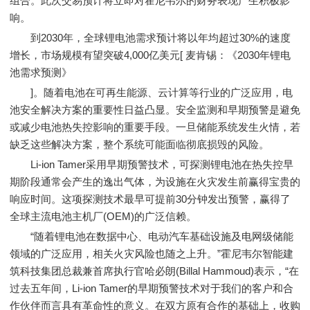
组合。此次交易预计将立即对霍尼韦尔的财务表现产生积极影
响。
到2030年，全球锂电池需求预计将以年均超过30%的速度
增长，市场规模有望突破4,000亿美元[ 麦肯锡：《2030年锂电
池需求预测》
]。随着电池在可再生能源、云计算等行业的广泛应用，电
池安全解决方案的重要性日益凸显。安全监测和早期预警是避免
或减少电池热失控影响的重要手段。一旦储能系统发生火情，若
缺乏这些解决方案，整个系统可能面临彻底损毁的风险。
Li-ion Tamer采用早期预警技术，可探测锂电池在热失控早
期阶段通常会产生的逸出气体，为设施在火灾发生前赢得宝贵的
响应时间。这项探测技术最早可提前30分钟发出预警，赢得了
全球主流电池主机厂(OEM)的广泛信赖。
“随着锂电池在数据中心、电动汽车基础设施及电网级储能
领域的广泛应用，相关火灾风险也随之上升。”霍尼韦尔智能建
筑科技集团总裁兼首席执行官哈必朗(Billal Hammoud)表示，“在
过去五年间，Li-ion Tamer的早期预警技术对于我们的客户和合
作伙伴而言具有革命性的意义。在双方原有合作的基础上，收购