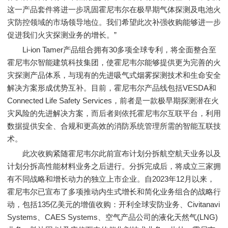
这一产品套件将进一步巩固霍尼韦尔在极早期气体探测及电池火
灾防控领域的市场领导地位。我们希望此次补强收购能够进一步
促进我们火灾探测业务的增长。”
Li-ion Tamer产品组合拥有30多项全球专利，将全面整合至
霍尼韦尔智能建筑科技集团，使霍尼韦尔能够提供更为完善的火
灾探测产品体系，与现有的先进吸气式烟雾探测技术和生命安全
解决方案形成优势互补。目前，霍尼韦尔产品线包括VESDA和
Connected Life Safety Services，前者是一款极早期探测潜在火
灾风险的先进解决方案，而后者则依托霍尼韦尔互联平台，利用
数据提供安全、合规和更高效的消防系统管理所需的智能互联技
术。
此次收购紧随霍尼韦尔此前宣布计划分拆航空航天业务以及
计划分拆高性能材料业务之后进行。分拆完成后，将成立三家拥
有不同战略和增长动力的独立上市企业。自2023年12月以来，
霍尼韦尔已宣布了多项推动内生式增长和简化业务组合的战略行
动，包括135亿美元的增值收购：开利全球安防业务、Civitanavi
Systems、CAES Systems、空气产品公司的液化天然气(LNG)