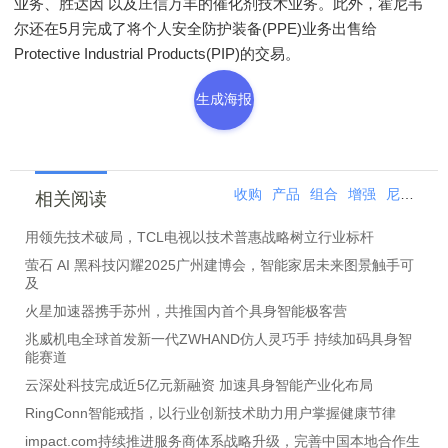
业务、胜达因 以及庄信万丰的催化剂技术业务。此外，霍尼韦
尔还在5月完成了将个人安全防护装备(PPE)业务出售给
Protective Industrial Products(PIP)的交易。
生成海报
收购
产品
组合
增强
尼韦尔
相关阅读
用领先技术破局，TCL电视以技术普惠战略树立行业标杆
萤石 AI 黑科技闪耀2025广州建博会，智能家居未来图景触手可
及
火星加速器携手苏州，共推国内首个具身智能极客营
兆威机电全球首发新一代ZWHAND仿人灵巧手 持续加码具身智
能赛道
云深处科技完成近5亿元新融资 加速具身智能产业化布局
RingConn智能戒指，以行业创新技术助力用户掌握健康节律
impact.com持续推进服务商体系战略升级，完善中国本地合作生