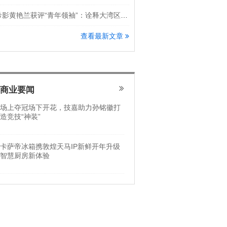
希影黄艳兰获评“青年领袖”：诠释大湾区科创新锐力量
查看最新文章
商业要闻
场上夺冠场下开花，技嘉助力孙铭徽打
造竞技“神装”
卡萨帝冰箱携敦煌天马IP新鲜开年升级
智慧厨房新体验