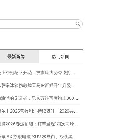
最新新闻
热门新闻
场上夺冠场下开花，技嘉助力孙铭徽打造竞技“神装”
卡萨帝冰箱携敦煌天马IP新鲜开年升级智慧厨房新体验
AI浪潮的见证者：昆仑万维再度站上800亿的3年之路
海尔丨2025营收利润持续攀升，2026共创生态海尔新未来
滴滴2026春运预测：打车呈现“四次高峰” 异地出行上涨45
极氪 8X 旗舰电混 SUV 极昼白、极夜黑官图发布