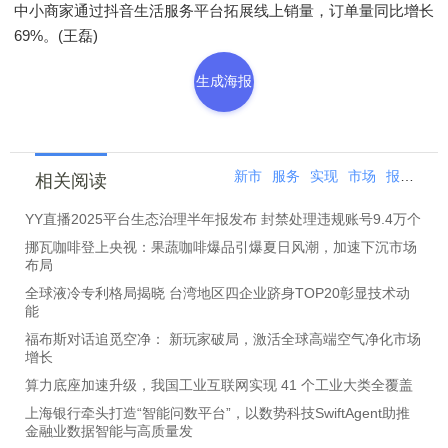
中小商家通过抖音生活服务平台拓展线上销量，订单量同比增长
69%。(王磊)
生成海报
新市
服务
实现
市场
报告
新
相关阅读
YY直播2025平台生态治理半年报发布 封禁处理违规账号9.4万个
挪瓦咖啡登上央视：果蔬咖啡爆品引爆夏日风潮，加速下沉市场
布局
全球液冷专利格局揭晓 台湾地区四企业跻身TOP20彰显技术动
能
福布斯对话追觅空净： 新玩家破局，激活全球高端空气净化市场
增长
算力底座加速升级，我国工业互联网实现 41 个工业大类全覆盖
上海银行牵头打造“智能问数平台”，以数势科技SwiftAgent助推
金融业数据智能与高质量发