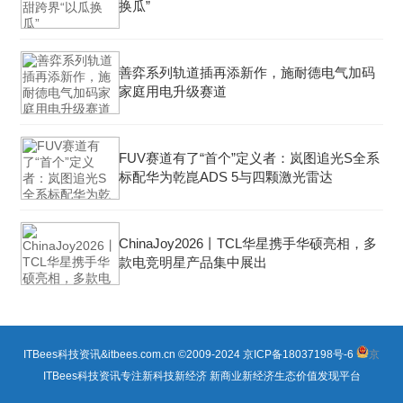
换瓜”
善弈系列轨道插再添新作，施耐德电气加码
家庭用电升级赛道
FUV赛道有了“首个”定义者：岚图追光S全系
标配华为乾崑ADS 5与四颗激光雷达
ChinaJoy2026丨TCL华星携手华硕亮相，多
款电竞明星产品集中展出
ITBees科技资讯&itbees.com.cn ©2009-2024
京ICP备18037198号-6
京
ITBees科技资讯专注新科技新经济 新商业新经济生态价值发现平台