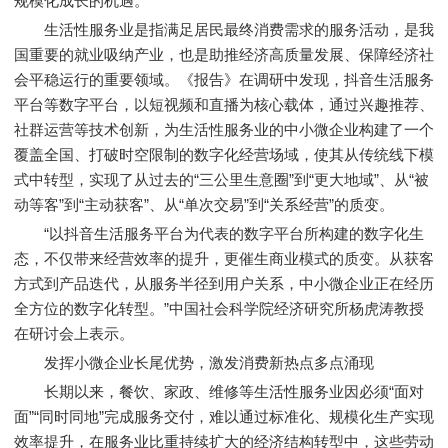
规模化成长的机遇。
生活性服务业是指满足居民最终消费需求的服务活动，是我
国重要的就业吸纳产业，也是助推经济高质量发展、保障经济社
会平稳运行的重要领域。《报告》在调研中发现，抖音生活服务
平台等数字平台，以短视频和直播为核心载体，通过兴趣推荐、
社群运营等技术创新，为生活性服务业的中小微企业构建了一个
覆盖全国、打破时空限制的数字化经营场域，使其从传统线下模
式中转型，实现了从过去的“三公里生意圈”到“更大地域”、从“被
动等客”到“主动获客”、从“单次交易”到“关系经营”的质变。
“以抖音生活服务平台为代表的数字平台所构建的数字化生
态，不仅带来经营效率的提升，更催生商业模式的质变。从获客
方式到产品迭代，从服务半径到用户关系，中小微企业正在经历
全方位的数字化转型。”中国社会科学院经济研究所杨虎涛教授
在研讨会上表示。
发挥小微企业长尾优势，激发消费新热点多点涌现
长期以来，餐饮、家政、维修等生活性服务业因必须“面对
面”“同时同地”完成服务交付，难以通过标准化、规模化生产实现
效率提升，在服务业比重持续扩大的经济结构转型中，这些劳动