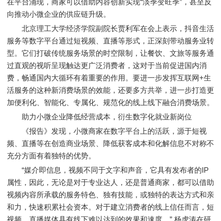
在平台涌现，商家可以借助内容创新实现“淡季变旺季”，甚至反
向推动小微企业的供应链升级。
北京理工大学经济学院副院长贾利军在会上表示，抖音生活
服务等数字平台通过短视频、直播等形式，正深刻带动服务业转
型。它们打破传统服务场景的时空限制，让餐饮、文旅等服务通
过直观的视听呈现触达更广泛消费者，这对于当前促进国内消
费，畅通国内大循环有着重要的作用。要进一步发挥互联网+生
活服务的这种新消费场景的效能，还要多方共举，进一步打造更
加便利化、智能化、专属化、规范化的线上线下融合消费场景。
助力小微企业降低经营成本，衍生数字化就业新岗位
《报告》发现，小微商家在数字平台上的活跃，源于短视
频、直播等在创造商业场景、降低获客成本和化解信息不对称不
充分方面有着独特的优势。
“媒介即信息，视频不同于文字和声音，它具有发布者的IP
属性，因此，无论是对于专业达人，还是普通商家，都可以借助
视频内容所承载的服务特色、独有技能，或独特的表达方式和亲
和力，快速积累社会资本。对于建立消费者的线上信任而言，短
视频、直播媒体具有线下难以达到的效果和速度。” 杨虎涛在研