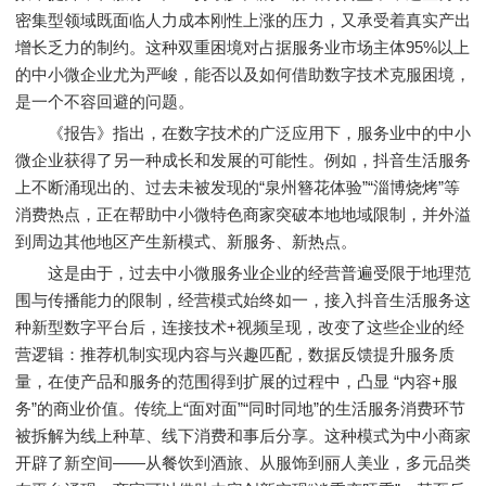
密集型领域既面临人力成本刚性上涨的压力，又承受着真实产出
增长乏力的制约。这种双重困境对占据服务业市场主体95%以上
的中小微企业尤为严峻，能否以及如何借助数字技术克服困境，
是一个不容回避的问题。
《报告》指出，在数字技术的广泛应用下，服务业中的中小
微企业获得了另一种成长和发展的可能性。例如，抖音生活服务
上不断涌现出的、过去未被发现的“泉州簪花体验”“淄博烧烤”等
消费热点，正在帮助中小微特色商家突破本地地域限制，并外溢
到周边其他地区产生新模式、新服务、新热点。
这是由于，过去中小微服务业企业的经营普遍受限于地理范
围与传播能力的限制，经营模式始终如一，接入抖音生活服务这
种新型数字平台后，连接技术+视频呈现，改变了这些企业的经
营逻辑：推荐机制实现内容与兴趣匹配，数据反馈提升服务质
量，在使产品和服务的范围得到扩展的过程中，凸显 “内容+服
务”的商业价值。传统上“面对面”“同时同地”的生活服务消费环节
被拆解为线上种草、线下消费和事后分享。这种模式为中小商家
开辟了新空间——从餐饮到酒旅、从服饰到丽人美业，多元品类