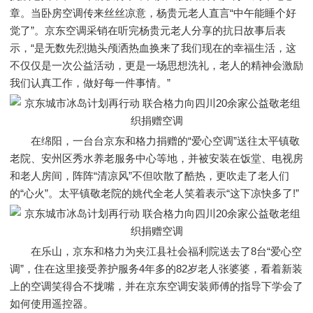
章。当卧房空调传来丝丝凉意，杨贵元老人直言“中午能睡个好
觉了”。京东空调采销在听完杨贵元老人分享的抗日故事后表
示，“是无数先烈抛头颅洒热血换来了我们现在的幸福生活，这
不仅仅是一次公益活动，更是一场思想洗礼，老人的精神会激励
我们认真工作，做好每一件事情。”
在绵阳，一台台京东和格力捐赠的“爱心空调”送往太平镇敬
老院、安州区秀水养老服务中心等地，并被安装在饭堂、电视房
和老人房间，阵阵“清凉风”不但吹散了酷热，更吹走了老人们
的“心火”。太平镇敬老院的姚代全老人笑着表示“这下凉快多了!”
在乐山，京东和格力为夹江县社会福利院送去了8台“爱心空
调”，住在这里接受养护服务4年多的82岁老人张婆婆，看着新装
上的空调笑得合不拢嘴，并在京东空调安装师傅的指导下学会了
如何使用遥控器。