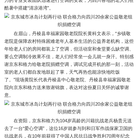
力的专业安装团队迅速进行空调的安装，为四川各地的老人们在
酷暑中搭建“清凉港湾”。
在眉山，丹棱县幸福家园敬老院院长黄科文表示，“乡镇敬
老院是保障农村特殊困难老年人基本生活的公益养老机构，这些
年给老人们的房间都装上了空调，但活动室和食堂要么缺空调、
要么空调制冷效果不佳，老人们经常坐一会儿就一身汗。特别感
谢京东和格力给敬老院捐赠空调，调试完成开机的那一刻，活动
室的老人们都自发地鼓起了掌，天气再热也能凉快地吃饭
了。”现场黄院长代表丹棱县中心敬老院、丹棱县幸福家园敬老
院向京东和格力送来致谢锦旗，表达对这份夏日关怀的诚挚谢
意。
在资阳，京东和格力为104岁高龄的川籍抗战老兵杨贵元送
去了一台“爱心空调”，这位16岁就参与到和日军作战保家卫国的
抗战老兵，在10年前获得了中国人民抗日战争胜利70周年纪念