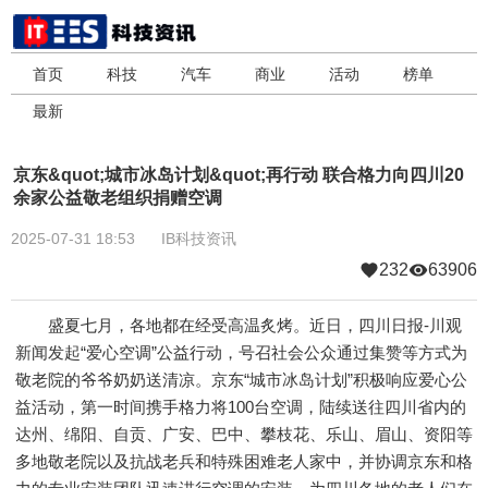
首页
科技
汽车
商业
活动
榜单
最新
京东&quot;城市冰岛计划&quot;再行动 联合格力向四川20
余家公益敬老组织捐赠空调
2025-07-31 18:53
IB科技资讯
232
63906
盛夏七月，各地都在经受高温炙烤。近日，四川日报-川观
新闻发起“爱心空调”公益行动，号召社会公众通过集赞等方式为
敬老院的爷爷奶奶送清凉。京东“城市冰岛计划”积极响应爱心公
益活动，第一时间携手格力将100台空调，陆续送往四川省内的
达州、绵阳、自贡、广安、巴中、攀枝花、乐山、眉山、资阳等
多地敬老院以及抗战老兵和特殊困难老人家中，并协调京东和格