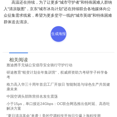
高温还在持续，为了让更多“城市守护者”和特殊困难人群纳
入“清凉版图”，京东“城市冰岛计划”还在持续联合各地媒体向公
众征集需求线索，希望为更多坚守一线的“城市英雄”和特殊困难
群体送去清凉。
生成海报
相关阅读
雅迪携手无锡公安倡导安全骑行守护行动
研途教育“蜕变计划全年集训营”，权威师资助力考研学子科学备
考
格力高入华三十周年首启工厂开放日 智能制造与绿色生产共筑健
康未来
中国空调头部阵营排名发生震荡
小于15μs，单口接近24Gbps：OC联合网迅推出低时延、高吞吐
解决方案
“夏日清凉革命”来袭！美的空调科技开放日引爆上海科技潮