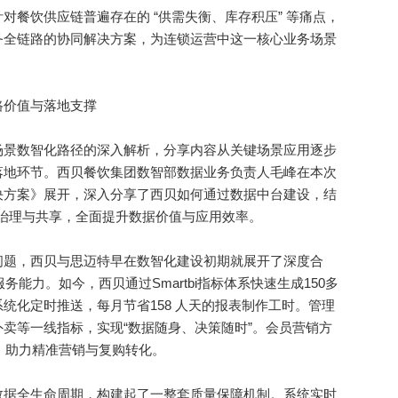
饮供应链普遍存在的 “供需失衡、库存积压” 等痛点，
务全链路的协同解决方案，为连锁运营中这一核心业务场景
价值与落地支撑
景数智化路径的深入解析，分享内容从关键场景应用逐步
落地环节。西贝餐饮集团数智部数据业务负责人毛峰在本次
决方案》展开，深入分享了西贝如何通过数据中台建设，结
合、治理与共享，全面提升数据价值与应用效率。
题，西贝与思迈特早在数智化建设初期就展开了深度合
服务能力。如今，西贝通过Smartbi指标体系快速生成150多
统化定时推送，每月节省158 人天的报表制作工时。管理
卖等一线指标，实现“数据随身、决策随时”。会员营销方
系，助力精准营销与复购转化。
据全生命周期，构建起了一整套质量保障机制。系统实时