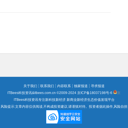
关于我们
┊
联系我们
┊
内容联系
┊
独家报道
┊
寻求报道
ITBees科技资讯&itbees.com.cn ©2009-2024
京ICP备18037198号-6
京
ITBees科技资讯专注新科技新经济 新商业新经济生态价值发现平台
风险提示:文章内容仅供阅读,不构成投资建议,请谨慎对待。投资者据此操作,风险自担