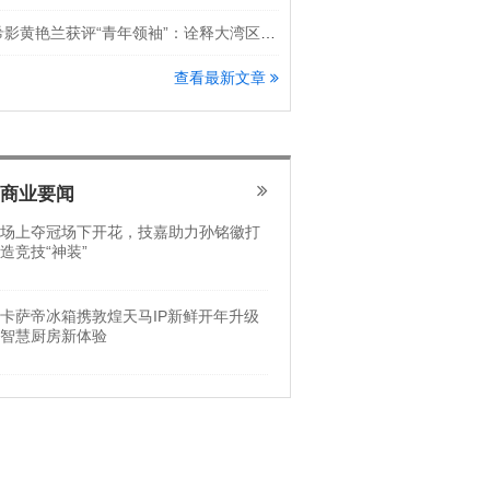
希影黄艳兰获评“青年领袖”：诠释大湾区科创新锐力量
查看最新文章
商业要闻
场上夺冠场下开花，技嘉助力孙铭徽打
造竞技“神装”
卡萨帝冰箱携敦煌天马IP新鲜开年升级
智慧厨房新体验