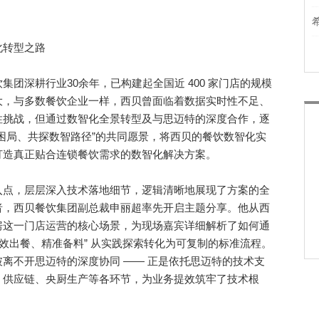
转型之路
深耕行业30余年，已构建起全国近 400 家门店的规模
大，与多数餐饮企业一样，西贝曾面临着数据实时性不足、
性挑战，但通过数智化全景转型及与思迈特的深度合作，逐
困局、共探数智路径”的共同愿景，将西贝的餐饮数智化实
打造真正贴合连锁餐饮需求的数智化解决方案。
点，层层深入技术落地细节，逻辑清晰地展现了方案的全
者，西贝餐饮集团副总裁申丽超率先开启主题分享。他从西
房这一门店运营的核心场景，为现场嘉宾详细解析了如何通
高效出餐、精准备料” 从实践探索转化为可复制的标准流程。
离不开思迈特的深度协同 —— 正是依托思迈特的技术支
、供应链、央厨生产等各环节，为业务提效筑牢了技术根