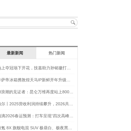
最新新闻
热门新闻
场上夺冠场下开花，技嘉助力孙铭徽打造竞技“神装”
卡萨帝冰箱携敦煌天马IP新鲜开年升级智慧厨房新体验
AI浪潮的见证者：昆仑万维再度站上800亿的3年之路
海尔丨2025营收利润持续攀升，2026共创生态海尔新未来
滴滴2026春运预测：打车呈现“四次高峰” 异地出行上涨45
极氪 8X 旗舰电混 SUV 极昼白、极夜黑官图发布