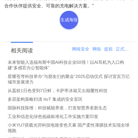
合作伙伴提供安全、可靠的充电解决方案。"
生成海报
网络安全
网络
提前
正式
最高
相关阅读
未来智能入选福布斯中国AI科技企业50强！以AI耳机为入口构
建“多感官办公智能体”
星耀苍穹科技举办“与朋友们的聚会”2025启动仪式 探讨宜宾万亿
城市发展潜力
从荔枝1日色变到7日鲜，卡萨帝冰箱又出颠覆性科技
多层架构策略扫清 IIoT 集成的安全盲区
国脉科技陈维：科技赋能养老，打造智慧养老新生态
工业和信息化绿色低碳标准化工作实施方案印发
小米YU7搭载光羿科技电致变色天幕 国产柔性薄膜技术实现全球
领跑