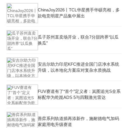
ChinaJoy2026丨TCL华星携手华硕亮相，多
款电竞明星产品集中展出
瓜子苏州直卖场开业，联合7分甜跨界“以瓜
换瓜”
安吉尔助力印尼KFC推进全国门店净水系统
升级，以本地化方案应对复杂水质挑战
FUV赛道有了“首个”定义者：岚图追光S全系
标配华为乾崑ADS 5与四颗激光雷达
善弈系列轨道插再添新作，施耐德电气加码
家庭用电升级赛道