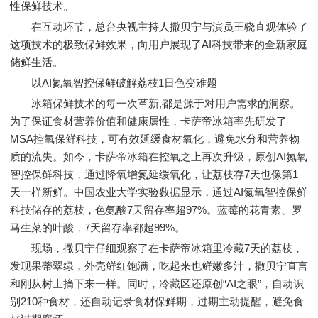
性保鲜技术。
在互动环节，总台央视主持人撒贝宁与演员王骁直观体验了
这项技术的极致保鲜效果，向用户展现了AI科技带来的全新家庭
储鲜生活。
以AI氮氧智控保鲜破解荔枝1日色变难题
冰箱保鲜技术的每一次革新,都是源于对用户需求的洞察。
为了保证食材营养价值和健康属性，卡萨帝冰箱率先研发了
MSA控氧保鲜科技，可有效延缓食材氧化，避免水分和营养物
质的流失。如今，卡萨帝冰箱在控氧之上再次升级，原创AI氮氧
智控保鲜科技，通过降氧增氮延缓氧化，让荔枝存7天也像第1
天一样新鲜。中国农业大学实验数据显示，通过AI氮氧智控保鲜
科技储存的荔枝，色氨酸7天留存率超97%。蓝莓的花青素、罗
马生菜的叶酸，7天留存率都超99%。
现场，撒贝宁仔细观察了在卡萨帝冰箱里冷藏7天的荔枝，
发现果蒂翠绿，外壳鲜红饱满，吃起来也鲜嫩多汁，撒贝宁直言
和刚从树上摘下来一样。同时，冷藏区还原创“AI之眼”，自动识
别210种食材，还自动记录食材保鲜期，过期主动提醒，避免食