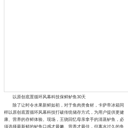
以原创底置循环风幕科技保鲜鲈鱼30天
除了让时令水果新鲜如初，对于鱼肉类食材，卡萨帝冰箱同
样以原创底置循环风幕科技打破传统储存方式，为用户提供更健
康、营养的存鲜体验。现场，王骁回忆母亲拿手的清蒸鲈鱼，必
须选择最新鲜的鲈鱼口感才最嫩、营养才最佳，但离水过久的鱼