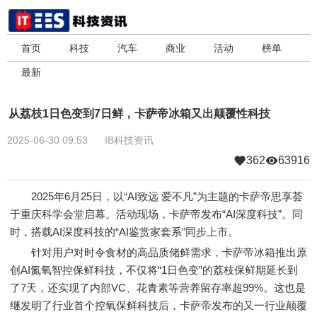
首页
科技
汽车
商业
活动
榜单
最新
从荔枝1日色变到7日鲜，卡萨帝冰箱又出颠覆性科技
2025-06-30 09:53
IB科技资讯
362
63916
2025年6月25日，以“AI致远 爱不凡”为主题的卡萨帝思享荟
于重庆科学会堂启幕。活动现场，卡萨帝发布“AI深度科技”。同
时，搭载AI深度科技的“AI鉴赏家套系”同步上市。
针对用户对时令食材的高品质储鲜需求，卡萨帝冰箱推出原
创AI氮氧智控保鲜科技，不仅将“1日色变”的荔枝保鲜期延长到
了7天，还实现了内部VC、花青素等营养留存率超99%。这也是
继发明了行业首个控氧保鲜科技后，卡萨帝发布的又一行业颠覆