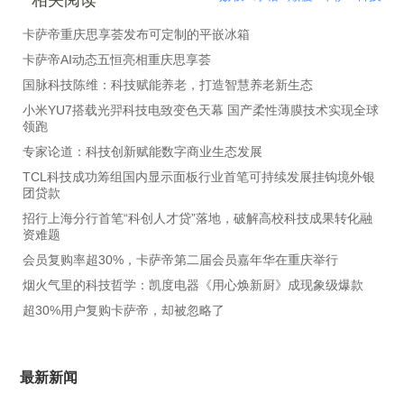
相关阅读
卡萨帝重庆思享荟发布可定制的平嵌冰箱
卡萨帝AI动态五恒亮相重庆思享荟
国脉科技陈维：科技赋能养老，打造智慧养老新生态
小米YU7搭载光羿科技电致变色天幕 国产柔性薄膜技术实现全球
领跑
专家论道：科技创新赋能数字商业生态发展
TCL科技成功筹组国内显示面板行业首笔可持续发展挂钩境外银
团贷款
招行上海分行首笔“科创人才贷”落地，破解高校科技成果转化融
资难题
会员复购率超30%，卡萨帝第二届会员嘉年华在重庆举行
烟火气里的科技哲学：凯度电器《用心焕新厨》成现象级爆款
超30%用户复购卡萨帝，却被忽略了
最新新闻