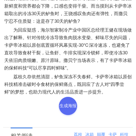
新鲜度和营养都会下降，口感也变得干柴。而当摸到从卡萨帝冰
箱取出的冷冻30天的鲈鱼时，王骁感叹鱼肉还有弹性，而撒贝
宁忍不住质疑：这是存了30天的鲈鱼?
为回应疑惑，海尔智家制冷产业中国区总经理王健在现场做
出了解释。针对传统冷冻导致鱼肉脱水变柴、鲜味尽失的问题，
卡萨帝冰箱以原创底置循环风幕实现-30℃深冷速冻，也避免了
直吹导致食材干裂，让鱼虾、牛排实现深冷锁鲜，即使冷冻30
天依旧肉质细嫩、原汁原味。撒贝宁当场表示，有了卡萨帝冰箱
的保鲜科技“可以尽享四时鲜味”。
荔枝久存依然清甜，鲈鱼深冻不失春鲜。卡萨帝冰箱以原创
科技精准击破时令食材的保鲜痛点，既回应了古人对“四季尝
鲜”的梦想，也助力现代人的生活品质进一步提升。
生成海报
荔枝
冰箱
颠覆
卡萨
科技