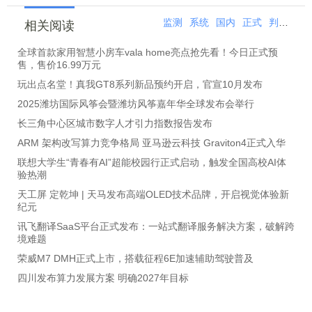
监测
系统
国内
正式
判断
回
相关阅读
全球首款家用智慧小房车vala home亮点抢先看！今日正式预
售，售价16.99万元
玩出点名堂！真我GT8系列新品预约开启，官宣10月发布
2025潍坊国际风筝会暨潍坊风筝嘉年华全球发布会举行
长三角中心区城市数字人才引力指数报告发布
ARM 架构改写算力竞争格局 亚马逊云科技 Graviton4正式入华
联想大学生“青春有AI”超能校园行正式启动，触发全国高校AI体
验热潮
天工屏 定乾坤 | 天马发布高端OLED技术品牌，开启视觉体验新
纪元
讯飞翻译SaaS平台正式发布：一站式翻译服务解决方案，破解跨
境难题
荣威M7 DMH正式上市，搭载征程6E加速辅助驾驶普及
四川发布算力发展方案 明确2027年目标