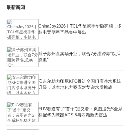
最新新闻
ChinaJoy2026丨TCL华星携手华硕亮相，多
款电竞明星产品集中展出
瓜子苏州直卖场开业，联合7分甜跨界“以瓜
换瓜”
安吉尔助力印尼KFC推进全国门店净水系统
升级，以本地化方案应对复杂水质挑战
FUV赛道有了“首个”定义者：岚图追光S全系
标配华为乾崑ADS 5与四颗激光雷达