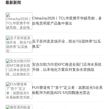
最新新闻
ChinaJoy2026丨TCL华星携手华硕亮相，多
款电竞明星产品集中展出
瓜子苏州直卖场开业，联合7分甜跨界“以瓜
换瓜”
安吉尔助力印尼KFC推进全国门店净水系统
升级，以本地化方案应对复杂水质挑战
FUV赛道有了“首个”定义者：岚图追光S全系
标配华为乾崑ADS 5与四颗激光雷达