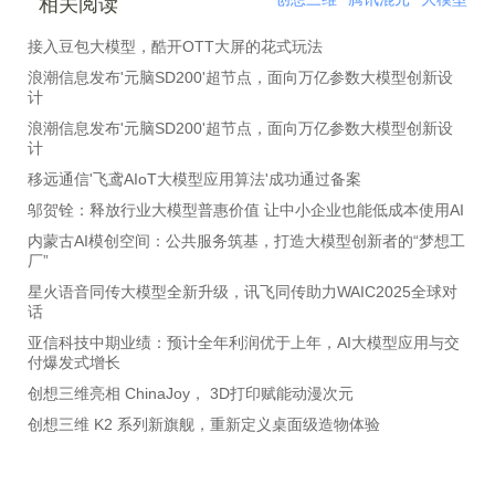
相关阅读
接入豆包大模型，酷开OTT大屏的花式玩法
浪潮信息发布'元脑SD200'超节点，面向万亿参数大模型创新设
计
浪潮信息发布'元脑SD200'超节点，面向万亿参数大模型创新设
计
移远通信'飞鸢AIoT大模型应用算法'成功通过备案
邬贺铨：释放行业大模型普惠价值 让中小企业也能低成本使用AI
内蒙古AI模创空间：公共服务筑基，打造大模型创新者的“梦想工
厂”
星火语音同传大模型全新升级，讯飞同传助力WAIC2025全球对
话
亚信科技中期业绩：预计全年利润优于上年，AI大模型应用与交
付爆发式增长
创想三维亮相 ChinaJoy， 3D打印赋能动漫次元
创想三维 K2 系列新旗舰，重新定义桌面级造物体验