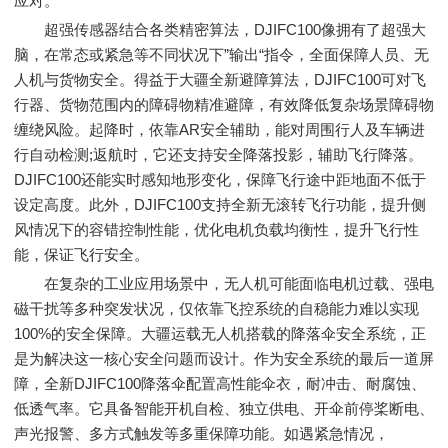
应对。
超强传感器结合各类精密算法，DJIFC100像拥有了超强大
脑，在常态或紧急等不同状况下”输出“指令，全面保障人员、无
人机与货物安全。得益于大疆全新避障算法，DJIFC100可对飞
行器、货物范围内的障碍物精准避障，有效降低复杂场景障碍物
缠绕风险。起降时，依靠AR安全辅助，能对周围行人及车辆进
行自动检测;返航时，它还支持安全降落投影，辅助飞行降落。
DJIFC100还能实时感知地形变化，保障飞行途中距地面不低于
设定高度。此外，DJIFC100支持全新无滚转飞行功能，提升侧
风情况下的容错控制性能，优化电机负载均衡性，提升飞行性
能，保证飞行安全。
在复杂的工业应用场景中，无人机可能面临电机过载、强电
磁干扰等多种突发状况，仅依靠飞控系统的自稳能力难以实现
100%的安全保障。大疆运载无人机搭载的降落伞安全系统，正
是为解决这一核心安全问题而设计。作为安全系统的最后一道屏
障，全新DJIFC100降落伞配置高性能伞衣，耐冲击、耐腐蚀、
低透气率。它具备智能开机自检、独立供电、开伞前停桨断电、
声光报警、多方式触发等多重保障功能。如遇紧急情况，