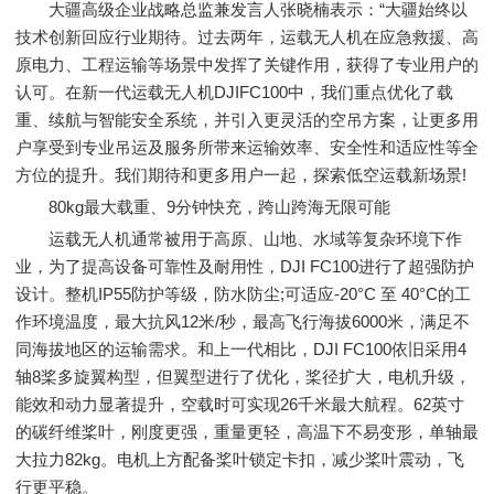
大疆高级企业战略总监兼发言人张晓楠表示：“大疆始终以
技术创新回应行业期待。过去两年，运载无人机在应急救援、高
原电力、工程运输等场景中发挥了关键作用，获得了专业用户的
认可。在新一代运载无人机DJIFC100中，我们重点优化了载
重、续航与智能安全系统，并引入更灵活的空吊方案，让更多用
户享受到专业吊运及服务所带来运输效率、安全性和适应性等全
方位的提升。我们期待和更多用户一起，探索低空运载新场景!
80kg最大载重、9分钟快充，跨山跨海无限可能
运载无人机通常被用于高原、山地、水域等复杂环境下作
业，为了提高设备可靠性及耐用性，DJI FC100进行了超强防护
设计。整机IP55防护等级，防水防尘;可适应-20°C 至 40°C的工
作环境温度，最大抗风12米/秒，最高飞行海拔6000米，满足不
同海拔地区的运输需求。和上一代相比，DJI FC100依旧采用4
轴8桨多旋翼构型，但翼型进行了优化，桨径扩大，电机升级，
能效和动力显著提升，空载时可实现26千米最大航程。62英寸
的碳纤维桨叶，刚度更强，重量更轻，高温下不易变形，单轴最
大拉力82kg。电机上方配备桨叶锁定卡扣，减少桨叶震动，飞
行更平稳。