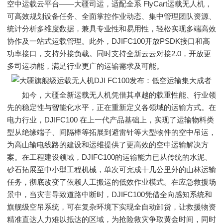
空中运载云平台——大疆司运，适配全系 FlyCart运载无人机，
可高效规划设备任务、全面掌控作业动态、集中管理团队资源、
统计分析多维度数据，兼具专业性和易用性，轻松实现多端高效
协作及一站式运载管理。此外，DJIFC100开放PSDK接口和高
功率接口，支持外接负载。同时支持全新云云对接2.0，开放更
多司运功能，满足行业更广的运输需求及可能。
如今，大疆全新运载无人机凭借其卓越的载重性能、行业领
先的稳定性与智能化水平，正在重新定义各领域的运输方式。在
电力行业，DJIFC100 在上一代产品基础上，实现了运输物料类
型从绝缘端子、间隔棒等拓展到避雷针等大型物件的空中吊运，
为高山输电线路的建设和运维提供了更高效的空中运输解决方
案。在工程建设领域，DJIFC100的运输能力已从传统的水泥、
砂石拓展至中小型工程机械，单次可完成十几公里外的山林运输
任务，彻底改变了依赖人工搬运的低效作业模式。在应急救援场
景中，当灾害导致道路中断时，DJIFC100凭借全向感知系统和
旗舰级空吊系统，可在复杂环境下实现全自动卸货，让救援物资
精准直达人力难以抵达的区域，为抢险救灾争取黄金时间，同时