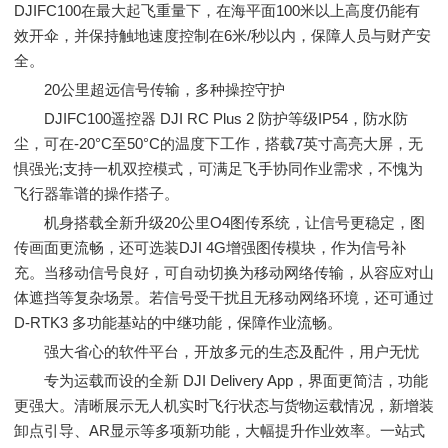
DJIFC100在最大起飞重量下，在海平面100米以上高度仍能有
效开伞，并保持触地速度控制在6米/秒以内，保障人员与财产安
全。
20公里超远信号传输，多种操控守护
DJIFC100遥控器 DJI RC Plus 2 防护等级IP54，防水防
尘，可在-20°C至50°C的温度下工作，搭载7英寸高亮大屏，无
惧强光;支持一机双控模式，可满足飞手协同作业需求，不愧为
飞行器靠谱的操作搭子。
机身搭载全新升级20公里O4图传系统，让信号更稳定，图
传画面更流畅，还可选装DJI 4G增强图传模块，作为信号补
充。当移动信号良好，可自动切换为移动网络传输，从容应对山
体遮挡等复杂场景。若信号受干扰且无移动网络环境，还可通过
D-RTK3 多功能基站的中继功能，保障作业流畅。
强大省心的软件平台，开放多元的生态及配件，用户无忧
专为运载而设的全新 DJI Delivery App，界面更简洁，功能
更强大。清晰展示无人机实时飞行状态与货物运载情况，新增装
卸点引导、AR显示等多项新功能，大幅提升作业效率。一站式