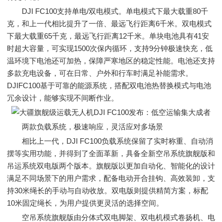
DJI FC100支持单电/双电模式。单电模式下最大载重80千
克，和上一代相比提升了一倍、最远飞行距离6千米。双电模式
下最大载重65千克，最远飞行距离12千米。单块电池具有41安
时超大容量，可实现1500次保内循环，支持9分钟极速快充，低
温环境下电池还可加热，保障严寒地区的稳定性能。电池还支持
多款充电设备，可在日常、户外和行车时满足补能需求。
DJIFC100基于可靠的能源系统，搭配双电池热替换模式与电池
冗余设计，能够实现不间断作业。
两款负载系统，极速响应，灵活应对多场景
相比上一代，DJI FC100负载系统保留了实时称重、自动消
摆等实用功能，并得到了全面革新，具备全新空吊系统旗舰版和
吊运系统双电版两个版本。旗舰版以更加自动化、智能化的设计
满足不同场景下的用户需求，配备电动开合挂钩、高效装卸，支
持30米绳长的手动与自动收放。双电版则提供精简方案，标配
10米固定绳长，为用户提供更灵活的选择空间。
空吊系统旗舰版由分体式双电脚架、双电机模式卷扬机、电