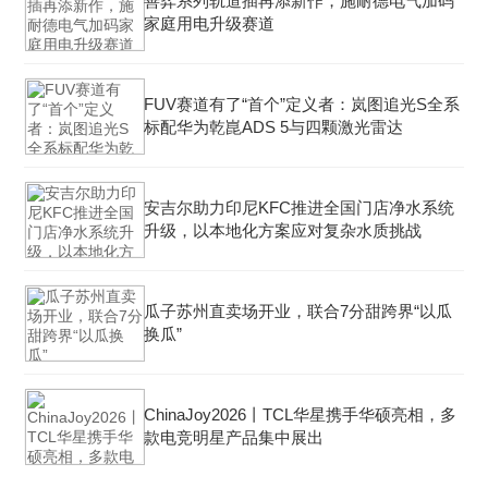
善弈系列轨道插再添新作，施耐德电气加码
家庭用电升级赛道
FUV赛道有了“首个”定义者：岚图追光S全系
标配华为乾崑ADS 5与四颗激光雷达
安吉尔助力印尼KFC推进全国门店净水系统
升级，以本地化方案应对复杂水质挑战
瓜子苏州直卖场开业，联合7分甜跨界“以瓜
换瓜”
ChinaJoy2026丨TCL华星携手华硕亮相，多
款电竞明星产品集中展出