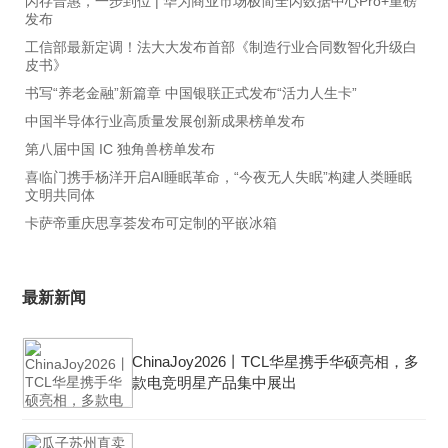
闪存普惠，一步到位 | 华为商业市场极简全闪数据中心Pro+重磅
发布
工信部最新定调！法大大发布首部《制造行业合同数智化升级白
皮书》
书写“养老金融”新篇章 中国银联正式发布“活力人生卡”
中国半导体行业高质量发展创新成果榜单发布
第八届中国 IC 独角兽榜单发布
喜临门携手杨洋开启AI睡眠革命，“今夜无人失眠”构建人类睡眠
文明共同体
卡萨帝重庆思享荟发布可定制的平嵌冰箱
最新新闻
ChinaJoy2026丨TCL华星携手华硕亮相，多
款电竞明星产品集中展出