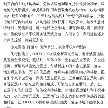
动开合的主动挂钩构成。分体式双电脚架支持快速拆装和单、双
电池的灵活切换。卷扬机则采用全新双电机收放结构，收放绳索
自如;配备30米绳长，重载时也能实现1.2米/秒的高速收放。货物
近地时可自动减速，挂钩远程控制打开，高效安全。如发生意外
缠绕时，无需熔断，可一键释放空吊绳，即可弃绳脱困，保障安
全。旗舰版空吊系统可实现无线充电、方便省心，夜间运输还支
持声光提醒，卸货更安全。
激光雷达+降落伞+避障算法，安全系统buff叠满
飞行性能上，DJI FC100搭载全新激光雷达、毫米波雷达以
及五目鱼眼视觉、照明灯、降落伞等一套智能安全系统，安全感
爆棚。新增高精度激光雷达，每秒捕捉30万个点云数据，复杂
地形瞬息掌控，无论白天黑夜，都可精准检测到细小障碍物。配
合多个毫米波雷达，探测范围全面到位。五目鱼眼视觉系统由四
目视觉及FPV低光全彩相机组成，可辅助自由查看前、后、左、
右及下方飞行画面，智能检测障碍物。新增前视远近灯和下视补
光灯，夜间运输无压力。正因为飞行器上的多款类型传感器的互
相结合，让DJI FC100拥有敏锐感知能力，复杂环境下能够从容