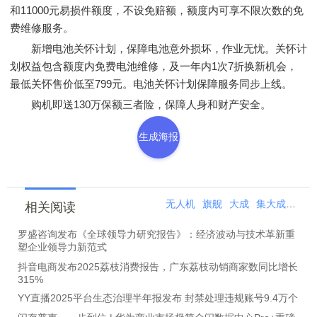
和11000元易损件额度，不设免赔额，额度内可享不限次数的免
费维修服务。
新增电池关怀计划，保障电池意外损坏，作业无忧。关怀计
划权益包含额度内免费电池维修，及一年内1次7折换新机会，
最低关怀售价低至799元。电池关怀计划保障服务同步上线。
购机即送130万保额三者险，保障人身和财产安全。
生成海报
无人机
旗舰
大成
集大成者
集
相关阅读
罗盛咨询发布《全球领导力研究报告》：经济波动与技术革新重
塑企业领导力新范式
抖音电商发布2025荔枝消费报告，广东荔枝动销商家数同比增长
315%
YY直播2025平台生态治理半年报发布 封禁处理违规账号9.4万个