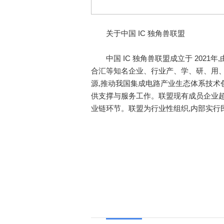
关于中国 IC 独角兽联盟
中国 IC 独角兽联盟成立于 2021
合汇等知名企业、行业产、学、研、用、
源,推动我国集成电路产业生态体系技术
供支撑与服务工作。联盟现有成员企业超 
业链环节。联盟为行业性组织,内部实行