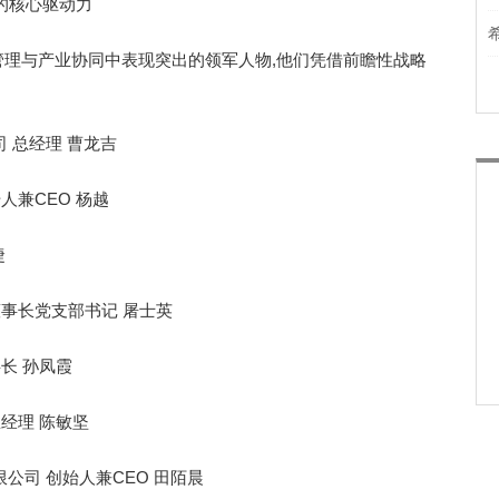
的核心驱动力
与产业协同中表现突出的领军人物,他们凭借前瞻性战略
。
 总经理 曹龙吉
兼CEO 杨越
捷
事长党支部书记 屠士英
长 孙凤霞
经理 陈敏坚
公司 创始人兼CEO 田陌晨