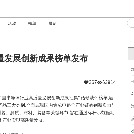
活动
榜单
最新
量发展创新成果榜单发布
367
63914
中国半导体行业高质量发展创新成果征集" 活动获评榜单,涵
产品三大类别,全面展现国内集成电路全产业链的创新实力与
装、测试、材料、装备等关键环节,旨在通过标杆示范推动
体产业实现高质量发展。