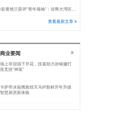
希影黄艳兰获评“青年领袖”：诠释大湾区科创新锐力量
查看最新文章
商业要闻
场上夺冠场下开花，技嘉助力孙铭徽打
造竞技“神装”
卡萨帝冰箱携敦煌天马IP新鲜开年升级
智慧厨房新体验