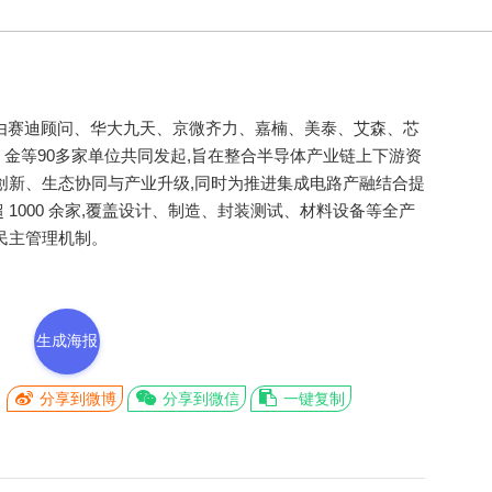
年,由赛迪顾问、华大九天、京微齐力、嘉楠、美泰、艾森、芯
金等90多家单位共同发起,旨在整合半导体产业链上下游资
创新、生态协同与产业升级,同时为推进集成电路产融结合提
1000 余家,覆盖设计、制造、封装测试、材料设备等全产
民主管理机制。
生成海报
分享到微博
分享到微信
一键复制