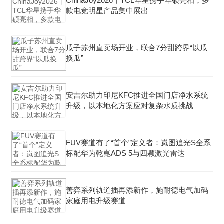
ChinaJoy2026丨TCL华星携手华硕亮相，多
款电竞明星产品集中展出
瓜子苏州直卖场开业，联合7分甜跨界“以瓜
换瓜”
安吉尔助力印尼KFC推进全国门店净水系统
升级，以本地化方案应对复杂水质挑战
FUV赛道有了“首个”定义者：岚图追光S全系
标配华为乾崑ADS 5与四颗激光雷达
善弈系列轨道插再添新作，施耐德电气加码
家庭用电升级赛道