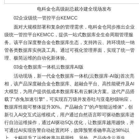
电科金仓高级副总裁冷建全现场发布
02企业级统一管控平台KEMCC
面对大规模部署和复杂的管理需求，电科金仓同步推出企业
级统一管控平台KEMCC，提供一站式数据库全生命周期管理服
务。该平台深度整合金仓数据库生态，支持跨云、跨环境统一纳
管各类数据库实例及工具。通过可视化管理界面，实现了统一管
理、极简运维的自动化新体验。
03金仓数据库一体机云数据库AI版
活动现场，新一代金仓数据库一体机(云数据库-AI版)首次亮
相，该产品深度融合金仓数据库、超融合平台、高性能硬件及AI
大模型，为用户提供低成本数据库私有云解决方案。这代产品搭
载了“赤兔加速引擎”，可实现百万级并发吞吐与亚毫秒级响应，
数据库性能可整体提升30%。产品融合了“的卢智能运维体”，创
新引入AI交互式运维模式，用户通过自然语言即可驱动数据库进
行自治运维操作，通过AI驱动SQL优化，让数据库越用越快，并
可通过AI实现告警自动处置闭环，故障预警准确率高达98%以
上，大幅提升了运维效率与易用性。另外，产品内含云原生