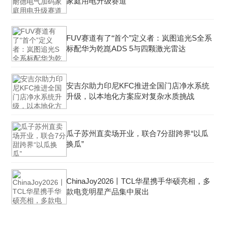
家庭用电升级赛道
FUV赛道有了“首个”定义者：岚图追光S全系
标配华为乾崑ADS 5与四颗激光雷达
安吉尔助力印尼KFC推进全国门店净水系统
升级，以本地化方案应对复杂水质挑战
瓜子苏州直卖场开业，联合7分甜跨界“以瓜
换瓜”
ChinaJoy2026丨TCL华星携手华硕亮相，多
款电竞明星产品集中展出