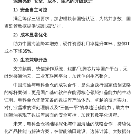
深海亮剑 安全、成本、生态的升级跃迁
1）安全自主可控
满足等保三级要求，加密模块获国密认证，为钻井参数、国
资监管数据提供“端到端”防护。
2）成本显著优化
助力中国海油降本增效，硬件资源利用率提升
30%
，整体IT
成本下降
35%
。
3）生态兼容开放
支持麒麟、统信操作系统、鲲鹏/飞腾芯片等国产平台，无
缝对接海油云、工业互联网平台，加速信创生态整合。
中国海油与电科金仓的成功合作，是央企践行国家信创战略
的标杆案例，更是国产基础软件在能源核心领域扛鼎能力的生动
证明。电科金仓凭借完备的数据库产品体系、卓越的技术实力、
对行业需求的深刻理解以及“三低一平”的卓越迁移能力，助力中
国海油实现了数据库层面的安全可控，加速其数字化进程。
未来，电科金仓将继续深化与中国海油的战略合作，持续优
化产品性能与解决方案，在智能油田建设、边缘计算、大数据分