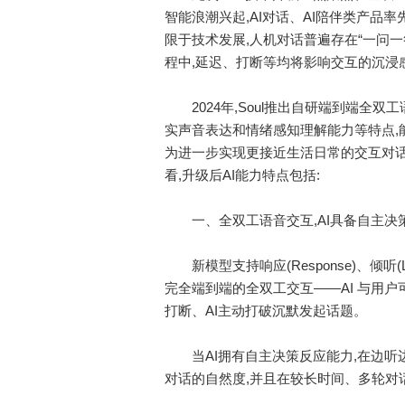
智能浪潮兴起,AI对话、AI陪伴类产品
限于技术发展,人机对话普遍存在“一问一答
程中,延迟、打断等均将影响交互的沉浸
2024年,Soul推出自研端到端全双
实声音表达和情绪感知理解能力等特点,
为进一步实现更接近生活日常的交互对话和“
看,升级后AI能力特点包括:
一、全双工语音交互,AI具备自主决
新模型支持响应(Response)、倾听(Lis
完全端到端的全双工交互——AI 与用户
打断、AI主动打破沉默发起话题。
当AI拥有自主决策反应能力,在边听边
对话的自然度,并且在较长时间、多轮对