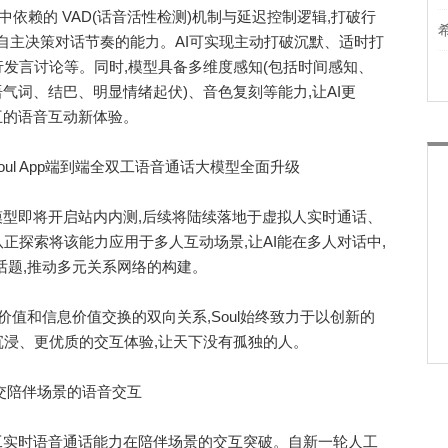
中依赖的 VAD(话音活性检测)机制与延迟控制逻辑,打破行
I 自主决策对话节奏的能力。AI可实现主动打破沉默、适时打
发言讨论等。同时,模型具备多维度感知(包括时间感知、
语气词、结巴、明显情绪起伏)、音色复刻等能力,让AI更
互的语音互动新体验。
型即将开启站内内测,后续将陆续落地于虚拟人实时通话、
AI团队正探索将该能力应用于多人互动场景,让AI能在多人对话中,
话题,推动多元关系网络的构建。
情绪价值和信息价值交换的双向关系,Soul始终致力于以创新的
浸、更优质的交互体验,让天下没有孤独的人。
交陪伴场景的语音交互
工实时语音通话能力在陪伴场景的交互突破。自新一轮人工