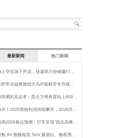
最新新闻
热门新闻
场上夺冠场下开花，技嘉助力孙铭徽打造竞技“神装”
卡萨帝冰箱携敦煌天马IP新鲜开年升级智慧厨房新体验
AI浪潮的见证者：昆仑万维再度站上800亿的3年之路
海尔丨2025营收利润持续攀升，2026共创生态海尔新未来
滴滴2026春运预测：打车呈现“四次高峰” 异地出行上涨45
极氪 8X 旗舰电混 SUV 极昼白、极夜黑官图发布