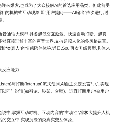
率先迎来爆发,也成为了大众接触AI的首选应用品类。但此前受
”的机械式互动现象,即“用户提问——AI输出”依次进行,过
感。
工语音通话大模型,具备超低交互延迟、快速自动打断、超真
能够直接理解丰富的声音世界,支持超拟人化的多风格语言。
类真人”的情感陪伴体验,近日,Soul再次升级模型,具体来
策反应能力
ten)与打断(Interrupt)流式预测,AI自主决定发言时机,实现
可以同时说话(如辩论、吵架、合唱)、适宜打断用户/被用户
说中,掌握互动时机、互动内容的“主动性”,将极大提升人机
话的交互中,实现沉浸的类真实交互体验。