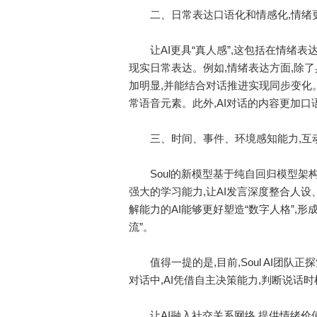
二、日常表达口语化和情感化,情绪
让AI更具“真人感”,这包括在情绪表
现实日常表达。例如,情绪表达方面,除
加明显,并能结合对话推进实现同步变化
常语音元素。此外,AI对话的内容更加口
三、时间、事件、环境感知能力,互
Soul的新模型基于纯自回归模型架构,统一
强大的学习能力,让AI发言深度整合人
解能力的AI能够更好塑造“数字人格”,形
流”。
值得一提的是,目前,Soul AI团队
对话中,AI凭借自主决策能力,判断说话
让AI融入社交关系网络,提供情绪价