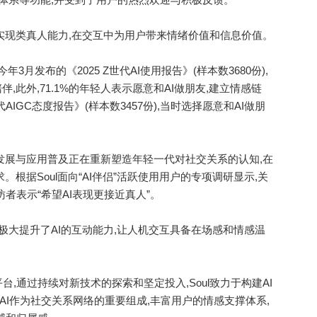
实现类真人能力,在交互中为用户带来情绪价值和信息价值。
在今年3月发布的《2025 Z世代AI使用报告》(样本数3680份),
,此外,71.1%的年轻人表示愿意和AI做朋友,建立情感链
代AIGC态度报告》(样本数3457份),当时选择愿意和AI做朋
发展与应用普及正在重新塑造年轻一代对社交关系的认知,在
。根据Soul面向“AI伴侣”活跃使用用户的专项调研显示,关
者表示“希望AI表现更接近真人”。
大提升了AI的互动能力,让人机交互具备在场感和情感温
通过持续对新技术的探索和坚定投入,Soul致力于构建AI
社区,让AI作为社交关系网络的重要组成,丰富用户的情感支撑体系,