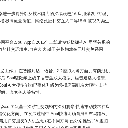
率进一步提升以及技术能力的持续跃进,“AI应用爆发”成为行
因具备极高流量价值、网络效应和交互入口等特点,被视为诞生
,Soul App自2016年上线后便积极拥抱AI,重塑关系的
力的社交环境中,自在表达,基于兴趣构建多元社交关系网
术研发工作,并在智能对话、语音、3D虚拟人等方面拥有前沿积
l X后,Soul还陆续上线了语音生成大模型、语音通话大模型、
Soul AI大模型能力已整体升级为多模态端到端大模型,支持
理解、真实拟人等特性。
Soul团队基于深耕社交领域的深刻洞察,快速推动技术在应
优化方向。在发展过程中,Soul快速明确自身AI布局路线,
AI与用户交朋友”(人机互动),在不同方向,已分别推出了AI虚拟
辅助体系等功能,并受到了用户的热烈欢迎与积极反馈。