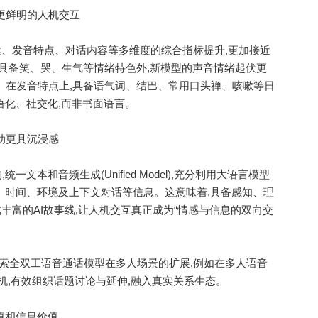
更鲜明的人机交互
达、发音特点、对话内容等多维度的综合指标提升,更加接近
了具备笑、哭、生气等情绪特色外,新模型的声音情绪起伏更
。在发音特点上,具备语气词、结巴、常用口头禅、咳嗽等日
语化、社交化,而非书面语言。
动更具沉浸感
文本和音频生成(Unified Model),充分利用大语言模型
设、时间、环境及上下文对话等信息。这意味着,具备感知、理
成丰富的AI故事线,让人机交互真正成为“情感与信息的双向交
正探索全双工语音通话模型在多人场景的扩展,例如在多人语音
时机,有效组织话题讨论与延伸,融入真实关系生态。
值和信息价值