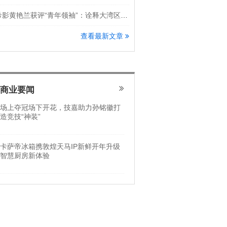
希影黄艳兰获评“青年领袖”：诠释大湾区科创新锐力量
查看最新文章
商业要闻
场上夺冠场下开花，技嘉助力孙铭徽打
造竞技“神装”
卡萨帝冰箱携敦煌天马IP新鲜开年升级
智慧厨房新体验