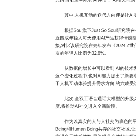
其中,人机互动的迭代方向便是让AI
根据Soul旗下Just So Soul研究院
近四成年轻人每天使用AI产品获得情感陪伴
接,对比该研究院在去年发布《2024 Z世
友的年轻人比例为32.8%。
从数据的增长中可以看到,AI的技术
这个变化过程中,也对AI能力提出了新要求
于人机互动体验提升需求方向,约六成受访
此次,全双工语音通话大模型的升级,极
度,将推动AI社交进入全新阶段。
作为以真实的人与人社交为底色的平台,
Being和Human Being共存的社交