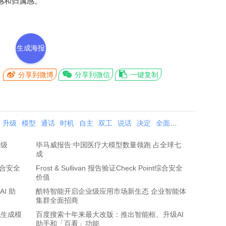
感和归属感。
生成海报
分享到微博
分享到微信
一键复制
升级
模型
通话
时机
自主
双工
说话
决定
全面
语音
升级
毕马威报告:中国医疗大模型数量领跑 占全球七
成
t综合安全
Frost & Sullivan 报告验证Check Point综合安全
价值
I 助
酷特智能开启企业级应用市场新生态 企业智能体
集群全面招商
化生成模
百度搜索十年来最大改版：推出智能框、升级AI
助手和「百看」功能