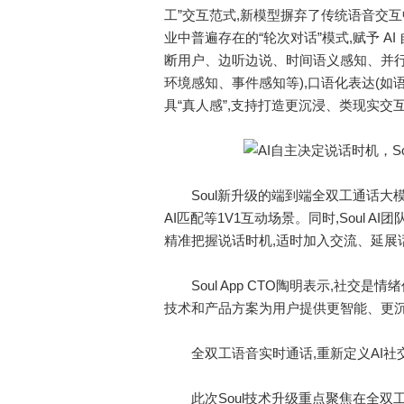
工”交互范式,新模型摒弃了传统语音交互
业中普遍存在的“轮次对话”模式,赋予 A
断用户、边听边说、时间语义感知、并行
环境感知、事件感知等),口语化表达(如
具“真人感”,支持打造更沉浸、类现实交
Soul新升级的端到端全双工通话大模
AI匹配等1V1互动场景。同时,Soul 
精准把握说话时机,适时加入交流、延展
Soul App CTO陶明表示,社交是
技术和产品方案为用户提供更智能、更沉
全双工语音实时通话,重新定义AI社
此次Soul技术升级重点聚焦在全双