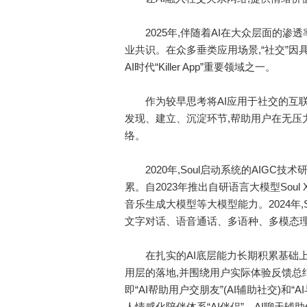
2025年,伴随着AI在大众层面的渗透
业共识。在众多垂类应用场景,“社交”
AI时代“Killer App”重要领域之一。
作为较早思考将AI应用于社交的互联网平台
发现、建立、沉淀环节,帮助用户在无压
络。
2020年,Soul启动系统的AIGC技
累。自2023年推出自研语言大模型Sou
音乐生成大模型等大模型能力。2024年,
文字对话、语音通话、多语种、多模态
在扎实的AI底层能力长期积累基础上,
用层的落地,并围绕用户实际体验反馈总结
即“AI帮助用户交朋友”(AI辅助社交)和“
人情感化陪伴体系“AI伴侣”、AI聊天