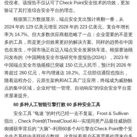
佼佼者。该报告不仅认可了Check Point安全技术的功效，更加
验证了其打造综合安全平台的理念。
根据第三方数据显示，端点安全支出预计将翻一番，从
2024 年的 129 亿美元增至 2028 年的 223 亿美元。复合年增长
率为 14.7%。但大多数供应商都忽略了一点：企业需要的不是更
多的工具，而是更少但效果更好的解决方案。同样的趋势在中国
也在发生，中国市场正在迈入端点安全发展快车道。根据赛迪顾
问发布的《中国网络安全市场研究年度报告(2024)》，2023 年
中国端点安全市场规模已突破 150 亿元人民币，预计到 2026 年
将超过 260 亿元，年均增速达 18.2%。工信部信通院也指出，
随着远程办公、云原生架构和AI工具广泛应用，终端成为威胁触
点的集中区域，企业对“统一管理、自动响应”的综合安全平台需
求显著提升。
60 多种人工智能引擎打败 60 多种安全工具
安全工具 "龟速 "的时代已经一去不复返。Frost & Sullivan
指出，Check Point的ThreatCloud AI—实现同类产品最佳威胁防
御捕获率背后的 "大脑"--利用60多个AI引擎在Check Point整个安
全生态系统中关联端点数据。这意味着用户不再需要处理来自多