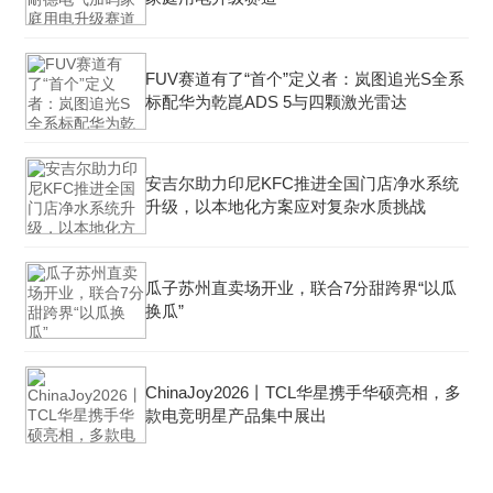
FUV赛道有了“首个”定义者：岚图追光S全系
标配华为乾崑ADS 5与四颗激光雷达
安吉尔助力印尼KFC推进全国门店净水系统
升级，以本地化方案应对复杂水质挑战
瓜子苏州直卖场开业，联合7分甜跨界“以瓜
换瓜”
ChinaJoy2026丨TCL华星携手华硕亮相，多
款电竞明星产品集中展出