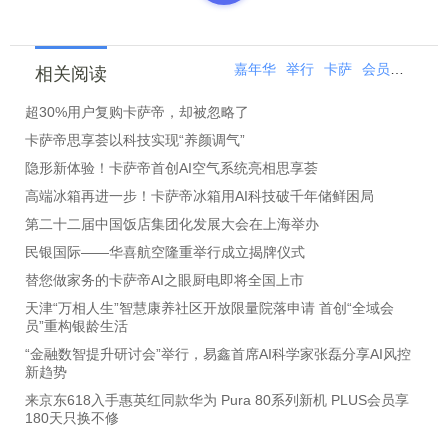
嘉年华
举行
卡萨
会员
嘉年
相关阅读
超30%用户复购卡萨帝，却被忽略了
卡萨帝思享荟以科技实现“养颜调气”
隐形新体验！卡萨帝首创AI空气系统亮相思享荟
高端冰箱再进一步！卡萨帝冰箱用AI科技破千年储鲜困局
第二十二届中国饭店集团化发展大会在上海举办
民银国际——华喜航空隆重举行成立揭牌仪式
替您做家务的卡萨帝AI之眼厨电即将全国上市
天津“万相人生”智慧康养社区开放限量院落申请 首创“全域会
员”重构银龄生活
“金融数智提升研讨会”举行，易鑫首席AI科学家张磊分享AI风控
新趋势
来京东618入手惠英红同款华为 Pura 80系列新机 PLUS会员享
180天只换不修