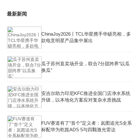
最新新闻
ChinaJoy2026丨TCL华星携手华硕亮相，多
款电竞明星产品集中展出
瓜子苏州直卖场开业，联合7分甜跨界“以瓜
换瓜”
安吉尔助力印尼KFC推进全国门店净水系统
升级，以本地化方案应对复杂水质挑战
FUV赛道有了“首个”定义者：岚图追光S全系
标配华为乾崑ADS 5与四颗激光雷达