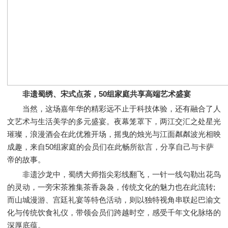
非遗蜀绣、宋式点茶，50组家庭共享高端艺术盛宴
当然，这场嘉年华的精彩远不止于科技体验，还有融合了人
文艺术与生活美学的多元盛宴。夜幕笼罩下，两江交汇之处星光
璀璨，浪漫酒会在此优雅开场，摇曳的烛光与江面粼粼波光相映
成趣，来自50组家庭的会员们在此畅所欲言，分享自己与卡萨
帝的故事。
非遗沙龙中，蜀绣大师指尖彩线翻飞，一针一线勾勒出花鸟
的灵动，一旁宋茶雅集茶香袅袅，传统文化的魅力也在此流转;
而山城漫游、宫廷礼宴等特色活动，则以独特视角串联起巴渝文
化与传统饮食礼仪，带领会员们跨越时空，感受千年文化脉络的
深厚底蕴。