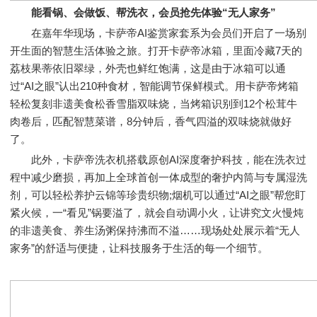
能看锅、会做饭、帮洗衣，会员抢先体验“无人家务”
在嘉年华现场，卡萨帝AI鉴赏家套系为会员们开启了一场别
开生面的智慧生活体验之旅。打开卡萨帝冰箱，里面冷藏7天的
荔枝果蒂依旧翠绿，外壳也鲜红饱满，这是由于冰箱可以通
过“AI之眼”认出210种食材，智能调节保鲜模式。用卡萨帝烤箱
轻松复刻非遗美食松香雪脂双味烧，当烤箱识别到12个松茸牛
肉卷后，匹配智慧菜谱，8分钟后，香气四溢的双味烧就做好
了。
此外，卡萨帝洗衣机搭载原创AI深度奢护科技，能在洗衣过
程中减少磨损，再加上全球首创一体成型的奢护内筒与专属湿洗
剂，可以轻松养护云锦等珍贵织物;烟机可以通过“AI之眼”帮您盯
紧火候，一“看见”锅要溢了，就会自动调小火，让讲究文火慢炖
的非遗美食、养生汤粥保持沸而不溢……现场处处展示着“无人
家务”的舒适与便捷，让科技服务于生活的每一个细节。