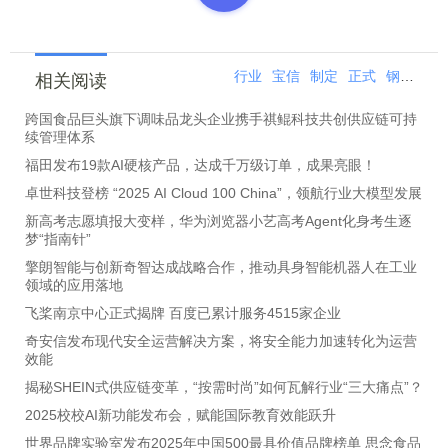
行业
宝信
制定
正式
钢铁
标
相关阅读
跨国食品巨头旗下调味品龙头企业携手祺鲲科技共创供应链可持
续管理体系
福田发布19款AI硬核产品，达成千万级订单，成果亮眼！
卓世科技登榜 “2025 AI Cloud 100 China”，领航行业大模型发展
新高考志愿填报大变样，华为浏览器小艺高考Agent化身考生逐
梦“指南针”
擎朗智能与创新奇智达成战略合作，推动具身智能机器人在工业
领域的应用落地
飞桨南京中心正式揭牌 百度已累计服务4515家企业
奇安信发布现代安全运营解决方案，将安全能力加速转化为运营
效能
揭秘SHEIN式供应链变革，“按需时尚”如何瓦解行业“三大痛点”？
2025校校AI新功能发布会，赋能国际教育效能跃升
世界品牌实验室发布2025年中国500最具价值品牌榜单 思念食品