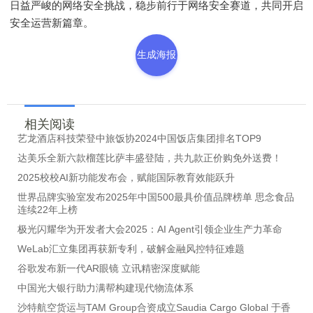
日益严峻的网络安全挑战，稳步前行于网络安全赛道，共同开启
安全运营新篇章。
生成海报
相关阅读
艺龙酒店科技荣登中旅饭协2024中国饭店集团排名TOP9
达美乐全新六款榴莲比萨丰盛登陆，共九款正价购免外送费！
2025校校AI新功能发布会，赋能国际教育效能跃升
世界品牌实验室发布2025年中国500最具价值品牌榜单 思念食品
连续22年上榜
极光闪耀华为开发者大会2025：AI Agent引领企业生产力革命
WeLab汇立集团再获新专利，破解金融风控特征难题
谷歌发布新一代AR眼镜 立讯精密深度赋能
中国光大银行助力满帮构建现代物流体系
沙特航空货运与TAM Group合资成立Saudia Cargo Global 于香