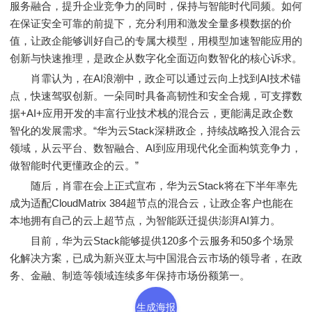
服务融合，提升企业竞争力的同时，保持与智能时代同频。如何
在保证安全可靠的前提下，充分利用和激发全量多模数据的价
值，让政企能够训好自己的专属大模型，用模型加速智能应用的
创新与快速推理，是政企从数字化全面迈向数智化的核心诉求。
肖霏认为，在AI浪潮中，政企可以通过云向上找到AI技术锚
点，快速驾驭创新。一朵同时具备高韧性和安全合规，可支撑数
据+AI+应用开发的丰富行业技术栈的混合云，更能满足政企数
智化的发展需求。“华为云Stack深耕政企，持续战略投入混合云
领域，从云平台、数智融合、AI到应用现代化全面构筑竞争力，
做智能时代更懂政企的云。”
随后，肖霏在会上正式宣布，华为云Stack将在下半年率先
成为适配CloudMatrix 384超节点的混合云，让政企客户也能在
本地拥有自己的云上超节点，为智能跃迁提供澎湃AI算力。
目前，华为云Stack能够提供120多个云服务和50多个场景
化解决方案，已成为新兴亚太与中国混合云市场的领导者，在政
务、金融、制造等领域连续多年保持市场份额第一。
生成海报