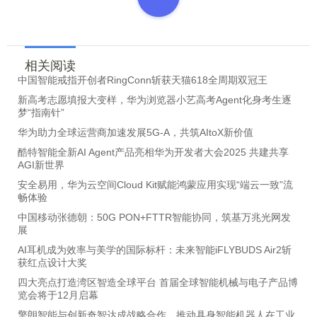
相关阅读
中国智能戒指开创者RingConn斩获天猫618全周期双冠王
新高考志愿填报大变样，华为浏览器小艺高考Agent化身考生逐
梦“指南针”
华为助力全球运营商加速发展5G-A，共筑AItoX新价值
酷特智能全新AI Agent产品亮相华为开发者大会2025 共建共享
AGI新世界
安全易用，华为云空间Cloud Kit赋能鸿蒙应用实现“端云一致”流
畅体验
中国移动张德朝：50G PON+FTTR智能协同，筑基万兆光网发
展
AI耳机成为效率与美学的国际标杆：未来智能iFLYBUDS Air2斩
获红点设计大奖
四大亮点打造湾区智造全球平台 首届全球智能机械与电子产品博
览会将于12月启幕
擎朗智能与创新奇智达成战略合作，推动具身智能机器人在工业