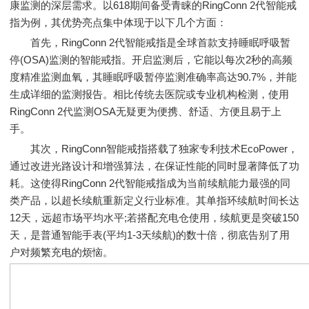
康监测的深层需求。以618期间备受青睐的RingConn 2代智能戒
指为例，其优势亮点集中体现于以下几个方面：
首先，RingConn 2代智能戒指是全球首款支持睡眠呼吸暂
停(OSA)监测的智能戒指。开启监测后，它能以每次2秒的高频
度精准监测血氧，其睡眠呼吸暂停监测准确率高达90.7%，并能
生成详细的监测报告。相比传统去医院或专业机构检测，使用
RingConn 2代监测OSA无疑更为便携、舒适、方便且易于上
手。
其次，RingConn智能戒指搭载了独家专利技术EcoPower，
通过改进光路设计和增强算法，在保证性能的同时显著降低了功
耗。这使得RingConn 2代智能戒指成为当前续航能力最强的同
类产品，以超长续航重新定义行业标准。其单指环续航时间长达
12天，远超市场平均水平;若搭配充电仓使用，续航更是突破150
天，是普通智能手表(平均1-3天续航)的数十倍，彻底告别了用
户对频繁充电的烦恼。