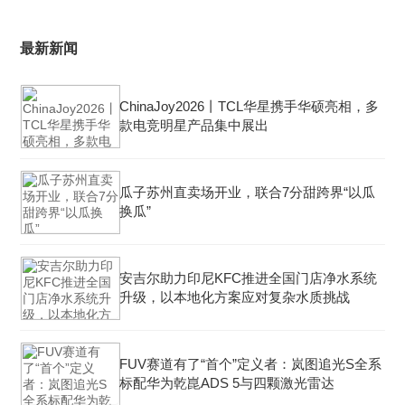
最新新闻
ChinaJoy2026丨TCL华星携手华硕亮相，多
款电竞明星产品集中展出
瓜子苏州直卖场开业，联合7分甜跨界“以瓜
换瓜”
安吉尔助力印尼KFC推进全国门店净水系统
升级，以本地化方案应对复杂水质挑战
FUV赛道有了“首个”定义者：岚图追光S全系
标配华为乾崑ADS 5与四颗激光雷达