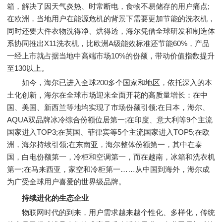
箱，解决了因天气炎热、时常断电，食物不易储存的用户痛点;
在欧洲，当地用户在能源危机的背景下需要更加节能的洗衣机，
同时还要大件衣物洗得净、烘得透，海尔凭借全球研发和制造体
系协同推出X11洗衣机，比欧洲A级能效标准还节能60%，产品
一经上市就占据当地中高端市场10%的份额，带动价值指数提升
至130以上。
如今，海尔已进入全球200多个国家和地区，依托深入的本
土化创新，海尔在全球市场迎来全面开花的高质量增长：在中
国、美国、新西兰等地均实现了市场份额引领;在日本，海尔、
AQUA双品牌冰冷综合份额位居第一;在印度、意大利等9个主流
国家进入TOP3;在英国、菲律宾等5个主流国家进入TOP5;在欧
洲，海尔持续引领;在东南亚，海尔整体份额第一，其中在泰
国，白电份额第一，冷柜和空调第一，而在越南，冰箱和洗衣机
第一;在马来西亚，家空和冷柜第一……从中国到海外，海尔成
为广受全球用户喜爱的世界级品牌。
持续进化的生态企业
物联网时代的到来，用户需求越来越个性化、多样化，传统