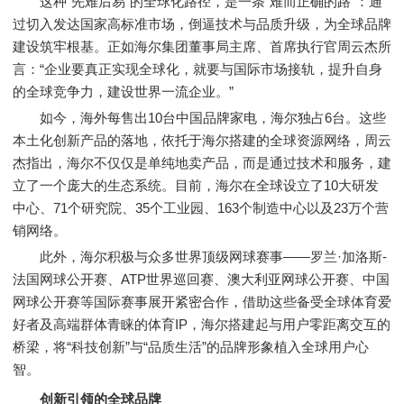
这种“先难后易”的全球化路径，是一条“难而正确的路”：通
过切入发达国家高标准市场，倒逼技术与品质升级，为全球品牌
建设筑牢根基。正如海尔集团董事局主席、首席执行官周云杰所
言：“企业要真正实现全球化，就要与国际市场接轨，提升自身
的全球竞争力，建设世界一流企业。”
如今，海外每售出10台中国品牌家电，海尔独占6台。这些
本土化创新产品的落地，依托于海尔搭建的全球资源网络，周云
杰指出，海尔不仅仅是单纯地卖产品，而是通过技术和服务，建
立了一个庞大的生态系统。目前，海尔在全球设立了10大研发
中心、71个研究院、35个工业园、163个制造中心以及23万个营
销网络。
此外，海尔积极与众多世界顶级网球赛事——罗兰·加洛斯-
法国网球公开赛、ATP世界巡回赛、澳大利亚网球公开赛、中国
网球公开赛等国际赛事展开紧密合作，借助这些备受全球体育爱
好者及高端群体青睐的体育IP，海尔搭建起与用户零距离交互的
桥梁，将“科技创新”与“品质生活”的品牌形象植入全球用户心
智。
创新引领的全球品牌