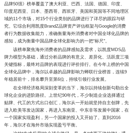
品牌50强》榜单覆盖了澳大利亚、巴西、法国、德国、印度、
印度尼西亚、日本、墨西哥、西班牙、美国和英国等不同地理区
域的11个市场，对15个行业类别的品牌进行了详尽的跟踪与研
究。它综合利用凯度BrandZ品牌资产评估框架与Google的消费
者行为数据收集能力，准确衡量海外消费者对中国全球化品牌的
感知，成为衡量中国品牌全球化影响力的一把“标尺”。
该榜单聚焦海外消费者的品牌感知及需求，以凯度MDS品
牌力模型为基础，通过分析品牌的有意义、差异化、活跃度三项
关键指标，最终对品牌的表现进行评价排行。在今年上榜的中国
全球化品牌中，海尔以卓越的品牌影响力蝉联行业榜首，连续9
年稳居前十，排名攀升至第6位，持续引领行业发展。
在全球经济格局深刻变革的当下，海尔以持续创新勾勒出全
球化企业的进阶路径。上世纪90年代，不少制造企业选择通过
贴牌、代工的方式出口创汇，海尔从一开始就坚持自主创牌，先
进入欧美等发达国家，再进入东南亚、中东非等发展中国家，在
一个国家实现盈利，另一个国家的投入又开始了。直到2016
年，海尔才在海外市场实现盈亏平衡。