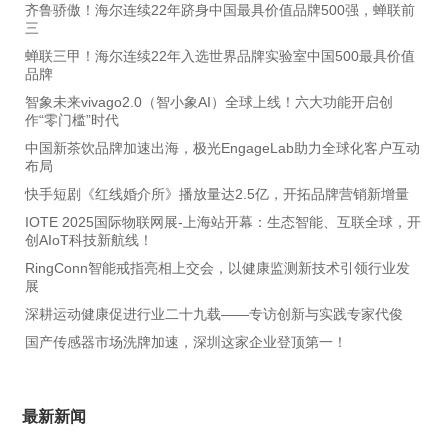
齐鲁骄傲！海尔连续22年跻身中国最具价值品牌500强，蝉联前
三
蝉联三甲！海尔连续22年入选世界品牌实验室中国500最具价值
品牌
智象未来vivago2.0（智小象AI）全球上线！六大功能开启创
作“零门槛”时代
中国新茶饮品牌加速出海，极光EngageLab助力全球化客户互动
布局
快手短剧《红线婚介所》播放量达2.5亿，开拓品牌营销新增量
IOTE 2025国际物联网展-上海站开幕：生态智能、互联全球，开
创AIoT科技新航线！
RingConn智能戒指亮相上交会，以健康监测新技术引领行业发
展
深耕运动健康促进行业二十九载——专访创新与实践专家代俊
国产传感器市场洗牌加速，深圳这家企业登顶第一！
最新新闻