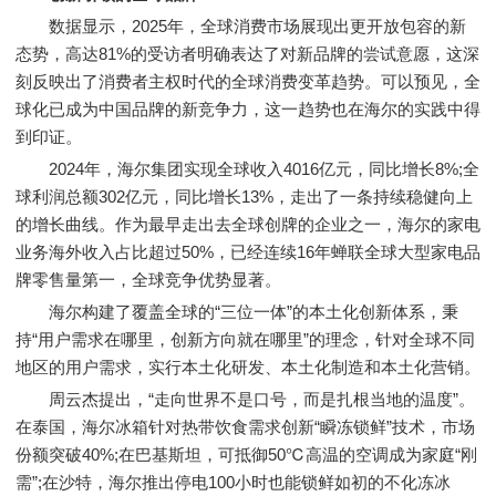
数据显示，2025年，全球消费市场展现出更开放包容的新
态势，高达81%的受访者明确表达了对新品牌的尝试意愿，这深
刻反映出了消费者主权时代的全球消费变革趋势。可以预见，全
球化已成为中国品牌的新竞争力，这一趋势也在海尔的实践中得
到印证。
2024年，海尔集团实现全球收入4016亿元，同比增长8%;全
球利润总额302亿元，同比增长13%，走出了一条持续稳健向上
的增长曲线。作为最早走出去全球创牌的企业之一，海尔的家电
业务海外收入占比超过50%，已经连续16年蝉联全球大型家电品
牌零售量第一，全球竞争优势显著。
海尔构建了覆盖全球的“三位一体”的本土化创新体系，秉
持“用户需求在哪里，创新方向就在哪里”的理念，针对全球不同
地区的用户需求，实行本土化研发、本土化制造和本土化营销。
周云杰提出，“走向世界不是口号，而是扎根当地的温度”。
在泰国，海尔冰箱针对热带饮食需求创新“瞬冻锁鲜”技术，市场
份额突破40%;在巴基斯坦，可抵御50℃高温的空调成为家庭“刚
需”;在沙特，海尔推出停电100小时也能锁鲜如初的不化冻冰