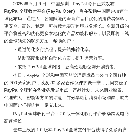
2025 年 9 月 9 日，中国深圳 - PayPal 今日正式发布
PayPal 全球收付平台(PayPal Open)，旨在帮助中国商户加速全
球化布局，通过人工智能赋能的全新产品和优化的消费者体验，
更安全、高效、稳定、可持续地实现跨境业务增长。全新升级的
平台将整合和优化更多本地化的产品功能和服务，以及即将上线
的全球领先的解决方案，帮助商户：
・通过简化支付流程，提升结账转化率。
・借助高度集成和自动化方案，提升运营效率。
・依托 PayPal 全球网络，更高效地触达海外消费者。
今日，PayPal 全球和中国区的管理层成员与来自全国各地
的 700 余家商户，以及 30 多家合作伙伴齐聚一堂，共同交流了
PayPal 全球和在华业务发展重点、产品计划、未来商业愿景、
代理式人工智能等方面的话题，并分享最新消费市场洞察，助力
中国商户把握机遇，定义未来。
PayPal 全球收付平台：2.0 版一体化收付平台驱动跨境电商
高速增长
去年上线的 1.0 版本 PayPal 全球支付平台获得了众多商户