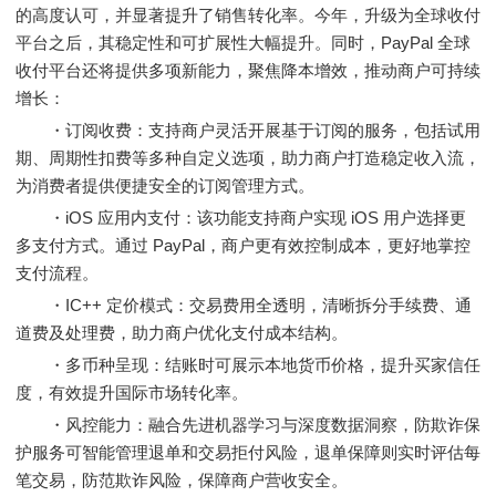
的高度认可，并显著提升了销售转化率。今年，升级为全球收付
平台之后，其稳定性和可扩展性大幅提升。同时，PayPal 全球
收付平台还将提供多项新能力，聚焦降本增效，推动商户可持续
增长：
・订阅收费：支持商户灵活开展基于订阅的服务，包括试用
期、周期性扣费等多种自定义选项，助力商户打造稳定收入流，
为消费者提供便捷安全的订阅管理方式。
・iOS 应用内支付：该功能支持商户实现 iOS 用户选择更
多支付方式。通过 PayPal，商户更有效控制成本，更好地掌控
支付流程。
・IC++ 定价模式：交易费用全透明，清晰拆分手续费、通
道费及处理费，助力商户优化支付成本结构。
・多币种呈现：结账时可展示本地货币价格，提升买家信任
度，有效提升国际市场转化率。
・风控能力：融合先进机器学习与深度数据洞察，防欺诈保
护服务可智能管理退单和交易拒付风险，退单保障则实时评估每
笔交易，防范欺诈风险，保障商户营收安全。