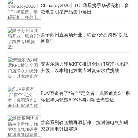
ChinaJoy2026丨TCL华星携手华硕亮相，多
款电竞明星产品集中展出
瓜子苏州直卖场开业，联合7分甜跨界“以瓜
换瓜”
安吉尔助力印尼KFC推进全国门店净水系统
升级，以本地化方案应对复杂水质挑战
FUV赛道有了“首个”定义者：岚图追光S全系
标配华为乾崑ADS 5与四颗激光雷达
善弈系列轨道插再添新作，施耐德电气加码
家庭用电升级赛道