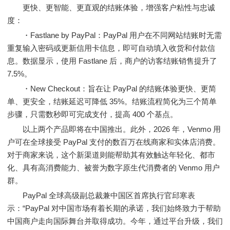
更快、更智能、更直观的结账体验，增强客户粘性与忠诚
度：
・Fastlane by PayPal：PayPal 用户在不同网站结账时无需
重复输入密码或更新信用卡信息，即可自动填入收货和付款信
息。数据显示，使用 Fastlane 后，商户的访客结账销售提升了
7.5%。
・New Checkout：旨在让 PayPal 的结账体验更快、更简
单、更安全，结账延迟可降低 35%。结账流程简化为三个简单
步骤，只需数秒即可完成支付，提高 400 个基点。
以上两个产品即将在中国推出。此外，2026 年，Venmo 用
户可在全球接受 PayPal 支付的数百万在线商家和实体店消费。
对于商家来说，这个新渠道则能帮助其有效触达年轻化、都市
化、具有高消费能力、被誉为数字原生代消费者的 Venmo 用户
群。
PayPal 全球高级副总裁兼中国区首席执行官邱寒表
示：“PayPal 对中国市场有着长期的承诺，我们始终致力于帮助
中国商户走向国际舞台并取得成功。今年，通过平台升级，我们