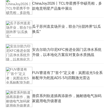
ChinaJoy2026丨TCL华星携手华硕亮相，多
款电竞明星产品集中展出
瓜子苏州直卖场开业，联合7分甜跨界“以瓜
换瓜”
安吉尔助力印尼KFC推进全国门店净水系统
升级，以本地化方案应对复杂水质挑战
FUV赛道有了“首个”定义者：岚图追光S全系
标配华为乾崑ADS 5与四颗激光雷达
善弈系列轨道插再添新作，施耐德电气加码
家庭用电升级赛道