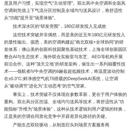
度及用户习惯，实现空气“主动管理”。双出风中央空调和全面风
空调则凭借上下气流分区控制及全域均匀送风设计，将舒适性
从“功能”提升至“场景体验”。
技术深水区的“研发突围”，180亿研发投入见成效
这些技术突破并非偶然，而是美的近五年180亿元研发投入
的显性输出。据悉，美的空调构建起"南北双核+全球协同"的研
发体系：佛山美的创新科技园聚焦基础技术，上海全球创新园区
整合AI与生态技术，海外联合实验室与东芝、AEG等机构开展
前沿合作。这种"顶天立地"的研发架构，催生出一系列颠覆性技
术——领航者IV中央空调的6赫兹超低频技术，将温度波动控制
在±0.3℃;鲜净感空气机T6搭载的DeepSeekAI系统，让空调
从"被动调节"进化为"主动思考"的空气管家。
事实上，技术突破不仅体现在参数革新，更在于用户体验的
重构。双出风分区控温、全域均匀送风等技术，将舒适性从"功
能指标"升维为"场景体验"，这种从技术逻辑到用户逻辑的转换，
正是美的空调在同质化竞争中开辟差异化路径的关键。
产能生态双轮驱动，从制造巨头到场景方案服务商