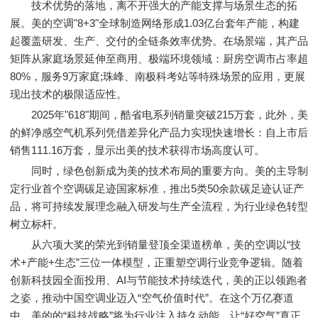
技术优势的落地，离不开强大的产能支撑与场景生态的拓
展。美的空调"8+3"全球制造网络形成1.03亿台套年产能，构建
起覆盖研发、生产、交付的全链条效率优势。在场景端，其产品
矩阵从家庭场景延伸至商用、极端环境领域：厨房空调市占率超
80%，服务9万家庭;珠峰、南极科考站等特殊场景的应用，更展
现出技术的极限适应性。
2025年"618"期间，酷省电系列销量突破215万套，此外，美
的鲜净感空气机系列凭借差异化产品力实现快速增长：自上市后
销售111.16万套，显示出美的技术获得市场高度认可。
同时，绿色创新成为美的技术布局的重要方向。美的主导制
定行业首个空调碳足迹国家标准，推出5类50余款碳足迹认证产
品，将可持续发展理念融入研发与生产全流程，为行业绿色转型
树立标杆。
从六项大奖的荣光到销量登顶全渠道榜单，美的空调以“技
术+产能+生态”三位一体模型，正重塑空调行业竞争逻辑。随着
创新科技园全面投用、AI与节能技术持续迭代，美的正以领跑者
之姿，推动中国空调业迈入“空气价值时代”。在这个万亿赛道
中，美的的“科技战略”将为行业注入持久动能，让“好空气”真正