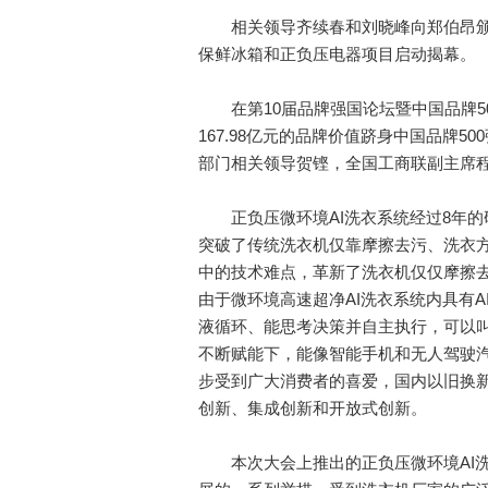
相关领导齐续春和刘晓峰向郑伯昂颁
保鲜冰箱和正负压电器项目启动揭幕。
在第10届品牌强国论坛暨中国品牌5
167.98亿元的品牌价值跻身中国品牌5
部门相关领导贺铿，全国工商联副主席
正负压微环境AI洗衣系统经过8年的
突破了传统洗衣机仅靠摩擦去污、洗衣
中的技术难点，革新了洗衣机仅仅摩擦
由于微环境高速超净AI洗衣系统内具有
液循环、能思考决策并自主执行，可以叫
不断赋能下，能像智能手机和无人驾驶
步受到广大消费者的喜爱，国内以旧换
创新、集成创新和开放式创新。
本次大会上推出的正负压微环境AI洗