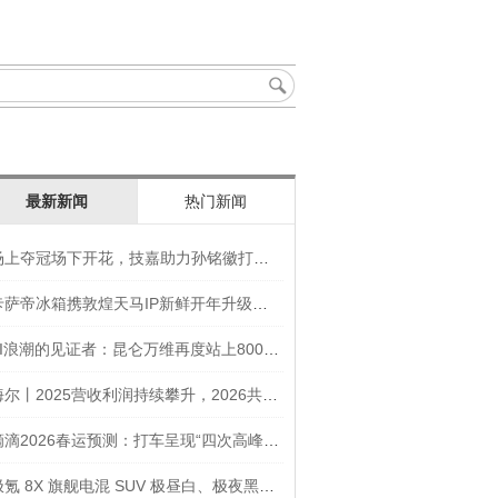
最新新闻
热门新闻
场上夺冠场下开花，技嘉助力孙铭徽打造竞技“神装”
卡萨帝冰箱携敦煌天马IP新鲜开年升级智慧厨房新体验
AI浪潮的见证者：昆仑万维再度站上800亿的3年之路
海尔丨2025营收利润持续攀升，2026共创生态海尔新未来
滴滴2026春运预测：打车呈现“四次高峰” 异地出行上涨45
极氪 8X 旗舰电混 SUV 极昼白、极夜黑官图发布