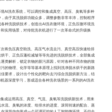
境AI洗衣系统，可以调控和集成真空、高压、臭氧等多种
中，由于其洗脱烘功能众多，调整参数非常丰沛，控制程序
各种洗脱烘技术，创造出AI洗衣微环境，正负压微环境洗
台和实用场景，对传统洗衣机进行了一次革命式的升级换
次将负压真空助洗、高压气水流去污、真空高压快速给排
速烘干、正负压蓬松减皱等等先进的洗脱烘技术，全部集成
上逐类解析，锁定衣物的脏污原因，针对各种不同衣物的致
脏污的物理、化学等等基本原理上找到洗净脱水烘干的新路
最佳要求，设计出个性化的靶向去污综合洗脱烘新方法，结
和机器深度学习，形成适合各种洗衣场景的一系列的AI洗衣
。
集成运用高压、真空、气流、臭氧等洗脱烘新技术，用来
流水流、臭氧的浓度、给排水的进度、滚筒转速的配合、蒸
，在滚筒内内形成一个可调可控的人工智能微环境，不但全