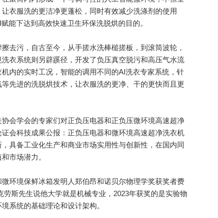
，让衣服洗的更洁净更蓬松，同时有效减少洗涤剂的使用
I赋能下达到高效快速卫生环保洗脱烘的目的。
擦去污，自古至今，从手搓水洗棒槌搓板，到滚筒波轮，
境洗衣系统则另辟蹊径，开发了负压真空脱污和高压气水流
机内的实时工况，智能的调用不同的AI洗衣专家系统，针
氧等先进的洗脱烘技术，让衣服洗的更净、干的更快而且更
协会学会的专家们对正负压电器和正负压微环境高速超净
论证会科技成果公报：正负压电器和微环境高速超净洗衣机
新，具备工业化生产和商业市场实用性与创新性，在国内同
值和市场潜力。
微环境保鲜冰箱发明人郑伯昂和诺贝尔物理学奖获奖者费
克劳斯先生说他大学就是机械专业，2023年获奖的是实验物
环境系统的基础理论和设计架构。