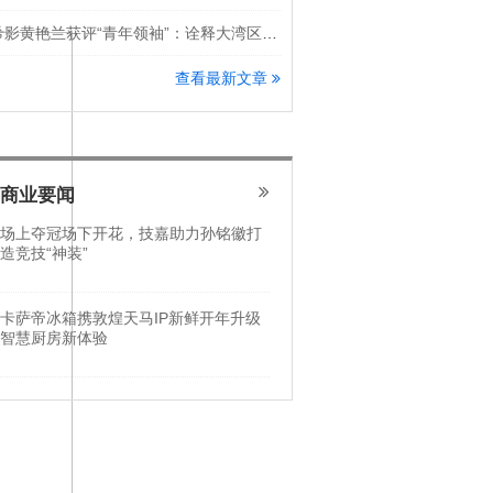
希影黄艳兰获评“青年领袖”：诠释大湾区科创新锐力量
查看最新文章
商业要闻
场上夺冠场下开花，技嘉助力孙铭徽打
造竞技“神装”
卡萨帝冰箱携敦煌天马IP新鲜开年升级
智慧厨房新体验